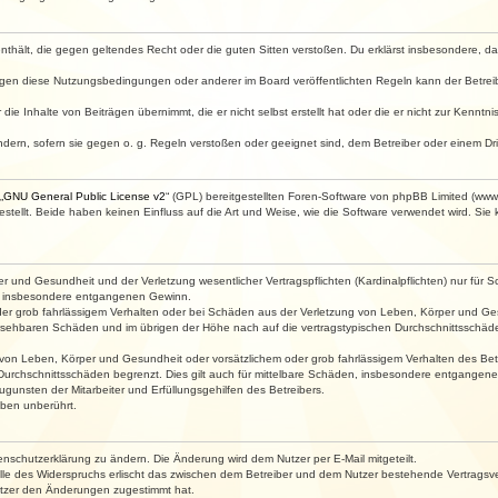
e enthält, die gegen geltendes Recht oder die guten Sitten verstoßen. Du erklärst insbesondere, 
egen diese Nutzungsbedingungen oder anderer im Board veröffentlichten Regeln kann der Betre
die Inhalte von Beiträgen übernimmt, die er nicht selbst erstellt hat oder die er nicht zur Kenn
ndern, sofern sie gegen o. g. Regeln verstoßen oder geeignet sind, dem Betreiber oder einem D
„
GNU General Public License v2
“ (GPL) bereitgestellten Foren-Software von phpBB Limited (ww
ellt. Beide haben keinen Einfluss auf die Art und Weise, wie die Software verwendet wird. Si
 und Gesundheit und der Verletzung wesentlicher Vertragspflichten (Kardinalpflichten) nur für Sc
wie insbesondere entgangenen Gewinn.
der grob fahrlässigem Verhalten oder bei Schäden aus der Verletzung von Leben, Körper und Ges
rhersehbaren Schäden und im übrigen der Höhe nach auf die vertragstypischen Durchschnittsschäde
von Leben, Körper und Gesundheit oder vorsätzlichem oder grob fahrlässigem Verhalten des Betr
Durchschnittsschäden begrenzt. Dies gilt auch für mittelbare Schäden, insbesondere entgangen
gunsten der Mitarbeiter und Erfüllungsgehilfen des Betreibers.
ben unberührt.
enschutzerklärung zu ändern. Die Änderung wird dem Nutzer per E-Mail mitgeteilt.
lle des Widerspruchs erlischt das zwischen dem Betreiber und dem Nutzer bestehende Vertragsverh
utzer den Änderungen zugestimmt hat.