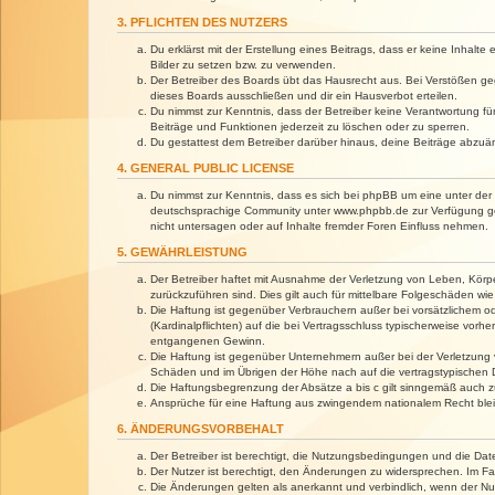
3. PFLICHTEN DES NUTZERS
Du erklärst mit der Erstellung eines Beitrags, dass er keine Inhalt
Bilder zu setzen bzw. zu verwenden.
Der Betreiber des Boards übt das Hausrecht aus. Bei Verstößen g
dieses Boards ausschließen und dir ein Hausverbot erteilen.
Du nimmst zur Kenntnis, dass der Betreiber keine Verantwortung für 
Beiträge und Funktionen jederzeit zu löschen oder zu sperren.
Du gestattest dem Betreiber darüber hinaus, deine Beiträge abzuä
4. GENERAL PUBLIC LICENSE
Du nimmst zur Kenntnis, dass es sich bei phpBB um eine unter der 
deutschsprachige Community unter www.phpbb.de zur Verfügung gest
nicht untersagen oder auf Inhalte fremder Foren Einfluss nehmen.
5. GEWÄHRLEISTUNG
Der Betreiber haftet mit Ausnahme der Verletzung von Leben, Körper
zurückzuführen sind. Dies gilt auch für mittelbare Folgeschäden 
Die Haftung ist gegenüber Verbrauchern außer bei vorsätzlichem o
(Kardinalpflichten) auf die bei Vertragsschluss typischerweise vo
entgangenen Gewinn.
Die Haftung ist gegenüber Unternehmern außer bei der Verletzung 
Schäden und im Übrigen der Höhe nach auf die vertragstypischen 
Die Haftungsbegrenzung der Absätze a bis c gilt sinngemäß auch zu
Ansprüche für eine Haftung aus zwingendem nationalem Recht blei
6. ÄNDERUNGSVORBEHALT
Der Betreiber ist berechtigt, die Nutzungsbedingungen und die Dat
Der Nutzer ist berechtigt, den Änderungen zu widersprechen. Im Fa
Die Änderungen gelten als anerkannt und verbindlich, wenn der N