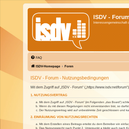
ISDV - Foru
Interessengemeinschaft de
FAQ
ISDV-Homepage
Foren
ISDV - Forum - Nutzungsbedingungen
Mit dem Zugriff auf „ISDV - Forum“ („https://www.isdv.net/foru
1. NUTZUNGSVERTRAG
Mit dem Zugriff auf „ISDV - Forum“ (im Folgenden „das Board“) sch
Wenn du mit diesen Regelungen nicht einverstanden bist, so darfst 
Der Nutzungsvertrag wird auf unbestimmte Zeit geschlossen und kan
2. EINRÄUMUNG VON NUTZUNGSRECHTEN
Mit dem Erstellen eines Beitrags erteilst du dem Betreiber ein ein
Das Nutzungsrecht nach Punkt 2, Unterpunkt a bleibt auch nach 