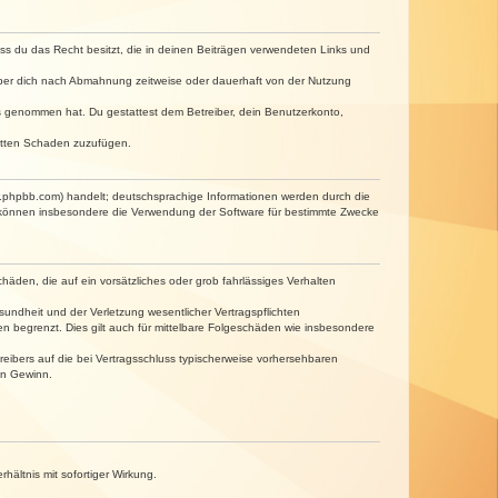
dass du das Recht besitzt, die in deinen Beiträgen verwendeten Links und
iber dich nach Abmahnung zeitweise oder dauerhaft von der Nutzung
tnis genommen hat. Du gestattest dem Betreiber, dein Benutzerkonto,
ritten Schaden zuzufügen.
w.phpbb.com) handelt; deutschsprachige Informationen werden durch die
e können insbesondere die Verwendung der Software für bestimmte Zwecke
häden, die auf ein vorsätzliches oder grob fahrlässiges Verhalten
undheit und der Verletzung wesentlicher Vertragspflichten
n begrenzt. Dies gilt auch für mittelbare Folgeschäden wie insbesondere
eibers auf die bei Vertragsschluss typischerweise vorhersehbaren
en Gewinn.
ältnis mit sofortiger Wirkung.