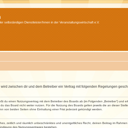
m
r selbständigen Dienstleister/Innen in der Veranstaltungswirtschaft e.V.
m“) wird zwischen dir und dem Betreiber ein Vertrag mit folgenden Regelungen gesch
ließt du einen Nutzungsvertrag mit dem Betreiber des Boards ab (im Folgenden „Betreiber“) und 
du das Board nicht weiter nutzen. Für die Nutzung des Boards gelten jeweils die an dieser Stell
n von beiden Seiten ohne Einhaltung einer Frist jederzeit gekündigt werden.
faches, zeitlich und räumlich unbeschränktes und unentgeltliches Recht, deinen Beitrag im Rahme
Kündigung des Nutzungsvertrages bestehen.