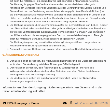
gilt auch für mittelbare Folgeschäden wie insbesondere entgangenen Gewinn.
Die Haftung ist gegenüber Verbrauchern außer bei vorsätzlichem oder grob
fahrlässigem Verhalten oder bei Schäden aus der Verletzung von Leben, Körper und
Gesundheit und der Verletzung wesentlicher Vertragspflichten (Kardinalpflichten) auf
die bei Vertragsschluss typischerweise vorhersehbaren Schäden und im übrigen der
Höhe nach auf die vertragstypischen Durchschnittsschäden begrenzt. Dies gilt auch
für mittelbare Folgeschäden wie insbesondere entgangenen Gewinn.
Die Haftung ist gegenüber Unternehmern außer bei der Verletzung von Leben, Körper
und Gesundheit oder vorsätzlichem oder grob fahrlässigem Verhalten des Betreibers
auf die bei Vertragsschluss typischerweise vorhersehbaren Schäden und im Übrigen
der Höhe nach auf die vertragstypischen Durchschnittsschäden begrenzt. Dies gilt
auch für mittelbare Schäden, insbesondere entgangenen Gewinn.
Die Haftungsbegrenzung der Absätze a bis c gilt sinngemäß auch zugunsten der
Mitarbeiter und Erfüllungsgehilfen des Betreibers.
Ansprüche für eine Haftung aus zwingendem nationalem Recht bleiben unberührt.
6. ÄNDERUNGSVORBEHALT
Der Betreiber ist berechtigt, die Nutzungsbedingungen und die Datenschutzerklärung
zu ändern. Die Änderung wird dem Nutzer per E-Mail mitgeteilt.
Der Nutzer ist berechtigt, den Änderungen zu widersprechen. Im Falle des
Widerspruchs erlischt das zwischen dem Betreiber und dem Nutzer bestehende
Vertragsverhältnis mit sofortiger Wirkung.
Die Änderungen gelten als anerkannt und verbindlich, wenn der Nutzer den
Änderungen zugestimmt hat.
Informationen über den Umgang mit deinen persönlichen Daten sind in der
Datenschutzerklärung enthalten.
ISDV-Homepage
Foren
Alle Zeiten sind
UTC+02:00