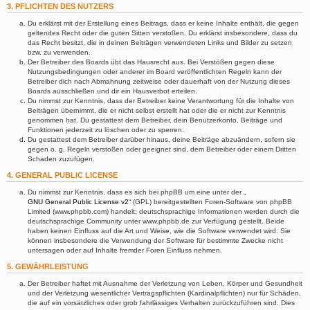
3. PFLICHTEN DES NUTZERS
Du erklärst mit der Erstellung eines Beitrags, dass er keine Inhalte enthält, die gegen
geltendes Recht oder die guten Sitten verstoßen. Du erklärst insbesondere, dass du
das Recht besitzt, die in deinen Beiträgen verwendeten Links und Bilder zu setzen
bzw. zu verwenden.
Der Betreiber des Boards übt das Hausrecht aus. Bei Verstößen gegen diese
Nutzungsbedingungen oder anderer im Board veröffentlichten Regeln kann der
Betreiber dich nach Abmahnung zeitweise oder dauerhaft von der Nutzung dieses
Boards ausschließen und dir ein Hausverbot erteilen.
Du nimmst zur Kenntnis, dass der Betreiber keine Verantwortung für die Inhalte von
Beiträgen übernimmt, die er nicht selbst erstellt hat oder die er nicht zur Kenntnis
genommen hat. Du gestattest dem Betreiber, dein Benutzerkonto, Beiträge und
Funktionen jederzeit zu löschen oder zu sperren.
Du gestattest dem Betreiber darüber hinaus, deine Beiträge abzuändern, sofern sie
gegen o. g. Regeln verstoßen oder geeignet sind, dem Betreiber oder einem Dritten
Schaden zuzufügen.
4. GENERAL PUBLIC LICENSE
Du nimmst zur Kenntnis, dass es sich bei phpBB um eine unter der „
GNU General Public License v2
“ (GPL) bereitgestellten Foren-Software von phpBB
Limited (www.phpbb.com) handelt; deutschsprachige Informationen werden durch die
deutschsprachige Community unter www.phpbb.de zur Verfügung gestellt. Beide
haben keinen Einfluss auf die Art und Weise, wie die Software verwendet wird. Sie
können insbesondere die Verwendung der Software für bestimmte Zwecke nicht
untersagen oder auf Inhalte fremder Foren Einfluss nehmen.
5. GEWÄHRLEISTUNG
Der Betreiber haftet mit Ausnahme der Verletzung von Leben, Körper und Gesundheit
und der Verletzung wesentlicher Vertragspflichten (Kardinalpflichten) nur für Schäden,
die auf ein vorsätzliches oder grob fahrlässiges Verhalten zurückzuführen sind. Dies