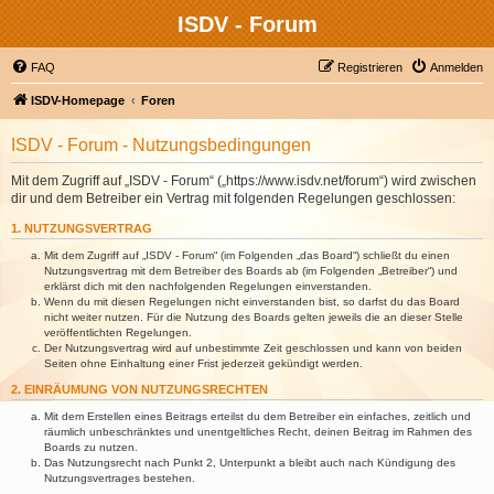
ISDV - Forum
FAQ
Registrieren
Anmelden
ISDV-Homepage
Foren
ISDV - Forum - Nutzungsbedingungen
Mit dem Zugriff auf „ISDV - Forum“ („https://www.isdv.net/forum“) wird zwischen
dir und dem Betreiber ein Vertrag mit folgenden Regelungen geschlossen:
1. NUTZUNGSVERTRAG
Mit dem Zugriff auf „ISDV - Forum“ (im Folgenden „das Board“) schließt du einen
Nutzungsvertrag mit dem Betreiber des Boards ab (im Folgenden „Betreiber“) und
erklärst dich mit den nachfolgenden Regelungen einverstanden.
Wenn du mit diesen Regelungen nicht einverstanden bist, so darfst du das Board
nicht weiter nutzen. Für die Nutzung des Boards gelten jeweils die an dieser Stelle
veröffentlichten Regelungen.
Der Nutzungsvertrag wird auf unbestimmte Zeit geschlossen und kann von beiden
Seiten ohne Einhaltung einer Frist jederzeit gekündigt werden.
2. EINRÄUMUNG VON NUTZUNGSRECHTEN
Mit dem Erstellen eines Beitrags erteilst du dem Betreiber ein einfaches, zeitlich und
räumlich unbeschränktes und unentgeltliches Recht, deinen Beitrag im Rahmen des
Boards zu nutzen.
Das Nutzungsrecht nach Punkt 2, Unterpunkt a bleibt auch nach Kündigung des
Nutzungsvertrages bestehen.