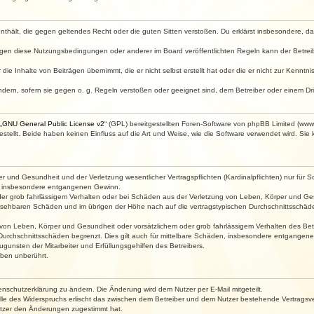
e enthält, die gegen geltendes Recht oder die guten Sitten verstoßen. Du erklärst insbesondere, 
egen diese Nutzungsbedingungen oder anderer im Board veröffentlichten Regeln kann der Betre
die Inhalte von Beiträgen übernimmt, die er nicht selbst erstellt hat oder die er nicht zur Kenn
ndern, sofern sie gegen o. g. Regeln verstoßen oder geeignet sind, dem Betreiber oder einem D
„
GNU General Public License v2
“ (GPL) bereitgestellten Foren-Software von phpBB Limited (ww
ellt. Beide haben keinen Einfluss auf die Art und Weise, wie die Software verwendet wird. Si
 und Gesundheit und der Verletzung wesentlicher Vertragspflichten (Kardinalpflichten) nur für Sc
wie insbesondere entgangenen Gewinn.
der grob fahrlässigem Verhalten oder bei Schäden aus der Verletzung von Leben, Körper und Ges
rhersehbaren Schäden und im übrigen der Höhe nach auf die vertragstypischen Durchschnittsschäde
von Leben, Körper und Gesundheit oder vorsätzlichem oder grob fahrlässigem Verhalten des Betr
Durchschnittsschäden begrenzt. Dies gilt auch für mittelbare Schäden, insbesondere entgangen
gunsten der Mitarbeiter und Erfüllungsgehilfen des Betreibers.
ben unberührt.
enschutzerklärung zu ändern. Die Änderung wird dem Nutzer per E-Mail mitgeteilt.
lle des Widerspruchs erlischt das zwischen dem Betreiber und dem Nutzer bestehende Vertragsverh
utzer den Änderungen zugestimmt hat.