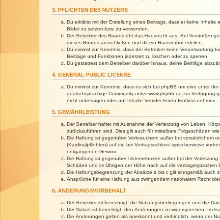
3. PFLICHTEN DES NUTZERS
Du erklärst mit der Erstellung eines Beitrags, dass er keine Inhalt
Bilder zu setzen bzw. zu verwenden.
Der Betreiber des Boards übt das Hausrecht aus. Bei Verstößen g
dieses Boards ausschließen und dir ein Hausverbot erteilen.
Du nimmst zur Kenntnis, dass der Betreiber keine Verantwortung für 
Beiträge und Funktionen jederzeit zu löschen oder zu sperren.
Du gestattest dem Betreiber darüber hinaus, deine Beiträge abzuä
4. GENERAL PUBLIC LICENSE
Du nimmst zur Kenntnis, dass es sich bei phpBB um eine unter der 
deutschsprachige Community unter www.phpbb.de zur Verfügung gest
nicht untersagen oder auf Inhalte fremder Foren Einfluss nehmen.
5. GEWÄHRLEISTUNG
Der Betreiber haftet mit Ausnahme der Verletzung von Leben, Körper
zurückzuführen sind. Dies gilt auch für mittelbare Folgeschäden 
Die Haftung ist gegenüber Verbrauchern außer bei vorsätzlichem o
(Kardinalpflichten) auf die bei Vertragsschluss typischerweise vo
entgangenen Gewinn.
Die Haftung ist gegenüber Unternehmern außer bei der Verletzung 
Schäden und im Übrigen der Höhe nach auf die vertragstypischen 
Die Haftungsbegrenzung der Absätze a bis c gilt sinngemäß auch zu
Ansprüche für eine Haftung aus zwingendem nationalem Recht blei
6. ÄNDERUNGSVORBEHALT
Der Betreiber ist berechtigt, die Nutzungsbedingungen und die Dat
Der Nutzer ist berechtigt, den Änderungen zu widersprechen. Im Fa
Die Änderungen gelten als anerkannt und verbindlich, wenn der N