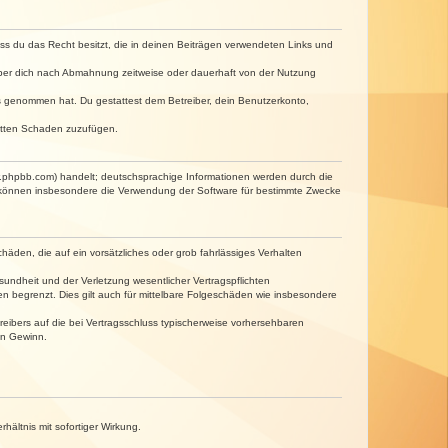
dass du das Recht besitzt, die in deinen Beiträgen verwendeten Links und
iber dich nach Abmahnung zeitweise oder dauerhaft von der Nutzung
tnis genommen hat. Du gestattest dem Betreiber, dein Benutzerkonto,
ritten Schaden zuzufügen.
w.phpbb.com) handelt; deutschsprachige Informationen werden durch die
e können insbesondere die Verwendung der Software für bestimmte Zwecke
häden, die auf ein vorsätzliches oder grob fahrlässiges Verhalten
undheit und der Verletzung wesentlicher Vertragspflichten
n begrenzt. Dies gilt auch für mittelbare Folgeschäden wie insbesondere
eibers auf die bei Vertragsschluss typischerweise vorhersehbaren
en Gewinn.
ältnis mit sofortiger Wirkung.