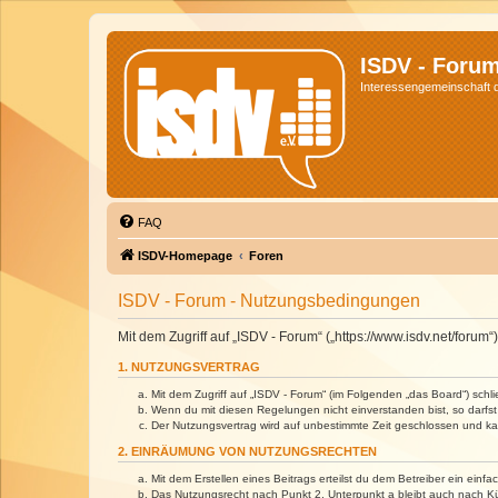
ISDV - Foru
Interessengemeinschaft de
FAQ
ISDV-Homepage
Foren
ISDV - Forum - Nutzungsbedingungen
Mit dem Zugriff auf „ISDV - Forum“ („https://www.isdv.net/foru
1. NUTZUNGSVERTRAG
Mit dem Zugriff auf „ISDV - Forum“ (im Folgenden „das Board“) sch
Wenn du mit diesen Regelungen nicht einverstanden bist, so darfst 
Der Nutzungsvertrag wird auf unbestimmte Zeit geschlossen und kan
2. EINRÄUMUNG VON NUTZUNGSRECHTEN
Mit dem Erstellen eines Beitrags erteilst du dem Betreiber ein ein
Das Nutzungsrecht nach Punkt 2, Unterpunkt a bleibt auch nach 