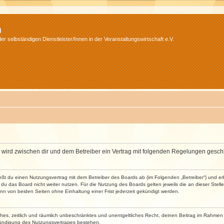
m
r selbständigen Dienstleister/Innen in der Veranstaltungswirtschaft e.V.
m“) wird zwischen dir und dem Betreiber ein Vertrag mit folgenden Regelungen gesch
ließt du einen Nutzungsvertrag mit dem Betreiber des Boards ab (im Folgenden „Betreiber“) und 
du das Board nicht weiter nutzen. Für die Nutzung des Boards gelten jeweils die an dieser Stell
n von beiden Seiten ohne Einhaltung einer Frist jederzeit gekündigt werden.
faches, zeitlich und räumlich unbeschränktes und unentgeltliches Recht, deinen Beitrag im Rahme
Kündigung des Nutzungsvertrages bestehen.