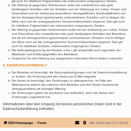
gilt auch für mittelbare Folgeschäden wie insbesondere entgangenen Gewinn.
Die Haftung ist gegenüber Verbrauchern außer bei vorsätzlichem oder grob
fahrlässigem Verhalten oder bei Schäden aus der Verletzung von Leben, Körper und
Gesundheit und der Verletzung wesentlicher Vertragspflichten (Kardinalpflichten) auf
die bei Vertragsschluss typischerweise vorhersehbaren Schäden und im übrigen der
Höhe nach auf die vertragstypischen Durchschnittsschäden begrenzt. Dies gilt auch
für mittelbare Folgeschäden wie insbesondere entgangenen Gewinn.
Die Haftung ist gegenüber Unternehmern außer bei der Verletzung von Leben, Körper
und Gesundheit oder vorsätzlichem oder grob fahrlässigem Verhalten des Betreibers
auf die bei Vertragsschluss typischerweise vorhersehbaren Schäden und im Übrigen
der Höhe nach auf die vertragstypischen Durchschnittsschäden begrenzt. Dies gilt
auch für mittelbare Schäden, insbesondere entgangenen Gewinn.
Die Haftungsbegrenzung der Absätze a bis c gilt sinngemäß auch zugunsten der
Mitarbeiter und Erfüllungsgehilfen des Betreibers.
Ansprüche für eine Haftung aus zwingendem nationalem Recht bleiben unberührt.
6. ÄNDERUNGSVORBEHALT
Der Betreiber ist berechtigt, die Nutzungsbedingungen und die Datenschutzerklärung
zu ändern. Die Änderung wird dem Nutzer per E-Mail mitgeteilt.
Der Nutzer ist berechtigt, den Änderungen zu widersprechen. Im Falle des
Widerspruchs erlischt das zwischen dem Betreiber und dem Nutzer bestehende
Vertragsverhältnis mit sofortiger Wirkung.
Die Änderungen gelten als anerkannt und verbindlich, wenn der Nutzer den
Änderungen zugestimmt hat.
Informationen über den Umgang mit deinen persönlichen Daten sind in der
Datenschutzerklärung enthalten.
ISDV-Homepage
Foren
Alle Zeiten sind
UTC+02:00