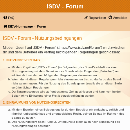
ISDV - Forum
FAQ
Registrieren
Anmelden
ISDV-Homepage
Foren
ISDV - Forum - Nutzungsbedingungen
Mit dem Zugriff auf „ISDV - Forum“ („https://www.isdv.net/forum“) wird zwischen
dir und dem Betreiber ein Vertrag mit folgenden Regelungen geschlossen:
1. NUTZUNGSVERTRAG
Mit dem Zugriff auf „ISDV - Forum“ (im Folgenden „das Board“) schließt du einen
Nutzungsvertrag mit dem Betreiber des Boards ab (im Folgenden „Betreiber“) und
erklärst dich mit den nachfolgenden Regelungen einverstanden.
Wenn du mit diesen Regelungen nicht einverstanden bist, so darfst du das Board
nicht weiter nutzen. Für die Nutzung des Boards gelten jeweils die an dieser Stelle
veröffentlichten Regelungen.
Der Nutzungsvertrag wird auf unbestimmte Zeit geschlossen und kann von beiden
Seiten ohne Einhaltung einer Frist jederzeit gekündigt werden.
2. EINRÄUMUNG VON NUTZUNGSRECHTEN
Mit dem Erstellen eines Beitrags erteilst du dem Betreiber ein einfaches, zeitlich und
räumlich unbeschränktes und unentgeltliches Recht, deinen Beitrag im Rahmen des
Boards zu nutzen.
Das Nutzungsrecht nach Punkt 2, Unterpunkt a bleibt auch nach Kündigung des
Nutzungsvertrages bestehen.