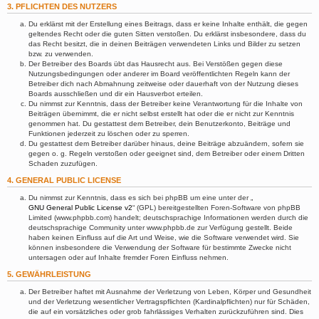
3. PFLICHTEN DES NUTZERS
Du erklärst mit der Erstellung eines Beitrags, dass er keine Inhalte enthält, die gegen
geltendes Recht oder die guten Sitten verstoßen. Du erklärst insbesondere, dass du
das Recht besitzt, die in deinen Beiträgen verwendeten Links und Bilder zu setzen
bzw. zu verwenden.
Der Betreiber des Boards übt das Hausrecht aus. Bei Verstößen gegen diese
Nutzungsbedingungen oder anderer im Board veröffentlichten Regeln kann der
Betreiber dich nach Abmahnung zeitweise oder dauerhaft von der Nutzung dieses
Boards ausschließen und dir ein Hausverbot erteilen.
Du nimmst zur Kenntnis, dass der Betreiber keine Verantwortung für die Inhalte von
Beiträgen übernimmt, die er nicht selbst erstellt hat oder die er nicht zur Kenntnis
genommen hat. Du gestattest dem Betreiber, dein Benutzerkonto, Beiträge und
Funktionen jederzeit zu löschen oder zu sperren.
Du gestattest dem Betreiber darüber hinaus, deine Beiträge abzuändern, sofern sie
gegen o. g. Regeln verstoßen oder geeignet sind, dem Betreiber oder einem Dritten
Schaden zuzufügen.
4. GENERAL PUBLIC LICENSE
Du nimmst zur Kenntnis, dass es sich bei phpBB um eine unter der „
GNU General Public License v2
“ (GPL) bereitgestellten Foren-Software von phpBB
Limited (www.phpbb.com) handelt; deutschsprachige Informationen werden durch die
deutschsprachige Community unter www.phpbb.de zur Verfügung gestellt. Beide
haben keinen Einfluss auf die Art und Weise, wie die Software verwendet wird. Sie
können insbesondere die Verwendung der Software für bestimmte Zwecke nicht
untersagen oder auf Inhalte fremder Foren Einfluss nehmen.
5. GEWÄHRLEISTUNG
Der Betreiber haftet mit Ausnahme der Verletzung von Leben, Körper und Gesundheit
und der Verletzung wesentlicher Vertragspflichten (Kardinalpflichten) nur für Schäden,
die auf ein vorsätzliches oder grob fahrlässiges Verhalten zurückzuführen sind. Dies