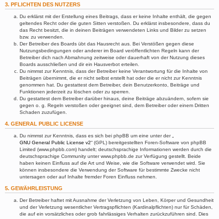
3. PFLICHTEN DES NUTZERS
Du erklärst mit der Erstellung eines Beitrags, dass er keine Inhalte enthält, die gegen
geltendes Recht oder die guten Sitten verstoßen. Du erklärst insbesondere, dass du
das Recht besitzt, die in deinen Beiträgen verwendeten Links und Bilder zu setzen
bzw. zu verwenden.
Der Betreiber des Boards übt das Hausrecht aus. Bei Verstößen gegen diese
Nutzungsbedingungen oder anderer im Board veröffentlichten Regeln kann der
Betreiber dich nach Abmahnung zeitweise oder dauerhaft von der Nutzung dieses
Boards ausschließen und dir ein Hausverbot erteilen.
Du nimmst zur Kenntnis, dass der Betreiber keine Verantwortung für die Inhalte von
Beiträgen übernimmt, die er nicht selbst erstellt hat oder die er nicht zur Kenntnis
genommen hat. Du gestattest dem Betreiber, dein Benutzerkonto, Beiträge und
Funktionen jederzeit zu löschen oder zu sperren.
Du gestattest dem Betreiber darüber hinaus, deine Beiträge abzuändern, sofern sie
gegen o. g. Regeln verstoßen oder geeignet sind, dem Betreiber oder einem Dritten
Schaden zuzufügen.
4. GENERAL PUBLIC LICENSE
Du nimmst zur Kenntnis, dass es sich bei phpBB um eine unter der „
GNU General Public License v2
“ (GPL) bereitgestellten Foren-Software von phpBB
Limited (www.phpbb.com) handelt; deutschsprachige Informationen werden durch die
deutschsprachige Community unter www.phpbb.de zur Verfügung gestellt. Beide
haben keinen Einfluss auf die Art und Weise, wie die Software verwendet wird. Sie
können insbesondere die Verwendung der Software für bestimmte Zwecke nicht
untersagen oder auf Inhalte fremder Foren Einfluss nehmen.
5. GEWÄHRLEISTUNG
Der Betreiber haftet mit Ausnahme der Verletzung von Leben, Körper und Gesundheit
und der Verletzung wesentlicher Vertragspflichten (Kardinalpflichten) nur für Schäden,
die auf ein vorsätzliches oder grob fahrlässiges Verhalten zurückzuführen sind. Dies