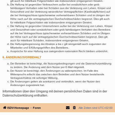
gilt auch für mittelbare Folgeschäden wie insbesondere entgangenen Gewinn.
Die Haftung ist gegenüber Verbrauchern außer bei vorsätzlichem oder grob
fahrlässigem Verhalten oder bei Schäden aus der Verletzung von Leben, Körper und
Gesundheit und der Verletzung wesentlicher Vertragspflichten (Kardinalpflichten) auf
die bei Vertragsschluss typischerweise vorhersehbaren Schäden und im übrigen der
Höhe nach auf die vertragstypischen Durchschnittsschäden begrenzt. Dies gilt auch
für mittelbare Folgeschäden wie insbesondere entgangenen Gewinn.
Die Haftung ist gegenüber Unternehmern außer bei der Verletzung von Leben, Körper
und Gesundheit oder vorsätzlichem oder grob fahrlässigem Verhalten des Betreibers
auf die bei Vertragsschluss typischerweise vorhersehbaren Schäden und im Übrigen
der Höhe nach auf die vertragstypischen Durchschnittsschäden begrenzt. Dies gilt
auch für mittelbare Schäden, insbesondere entgangenen Gewinn.
Die Haftungsbegrenzung der Absätze a bis c gilt sinngemäß auch zugunsten der
Mitarbeiter und Erfüllungsgehilfen des Betreibers.
Ansprüche für eine Haftung aus zwingendem nationalem Recht bleiben unberührt.
6. ÄNDERUNGSVORBEHALT
Der Betreiber ist berechtigt, die Nutzungsbedingungen und die Datenschutzerklärung
zu ändern. Die Änderung wird dem Nutzer per E-Mail mitgeteilt.
Der Nutzer ist berechtigt, den Änderungen zu widersprechen. Im Falle des
Widerspruchs erlischt das zwischen dem Betreiber und dem Nutzer bestehende
Vertragsverhältnis mit sofortiger Wirkung.
Die Änderungen gelten als anerkannt und verbindlich, wenn der Nutzer den
Änderungen zugestimmt hat.
Informationen über den Umgang mit deinen persönlichen Daten sind in der
Datenschutzerklärung enthalten.
ISDV-Homepage
Foren
Alle Zeiten sind
UTC+02:00