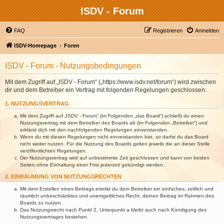
ISDV - Forum
FAQ
Registrieren
Anmelden
ISDV-Homepage
Foren
ISDV - Forum - Nutzungsbedingungen
Mit dem Zugriff auf „ISDV - Forum“ („https://www.isdv.net/forum“) wird zwischen
dir und dem Betreiber ein Vertrag mit folgenden Regelungen geschlossen:
1. NUTZUNGSVERTRAG
Mit dem Zugriff auf „ISDV - Forum“ (im Folgenden „das Board“) schließt du einen
Nutzungsvertrag mit dem Betreiber des Boards ab (im Folgenden „Betreiber“) und
erklärst dich mit den nachfolgenden Regelungen einverstanden.
Wenn du mit diesen Regelungen nicht einverstanden bist, so darfst du das Board
nicht weiter nutzen. Für die Nutzung des Boards gelten jeweils die an dieser Stelle
veröffentlichten Regelungen.
Der Nutzungsvertrag wird auf unbestimmte Zeit geschlossen und kann von beiden
Seiten ohne Einhaltung einer Frist jederzeit gekündigt werden.
2. EINRÄUMUNG VON NUTZUNGSRECHTEN
Mit dem Erstellen eines Beitrags erteilst du dem Betreiber ein einfaches, zeitlich und
räumlich unbeschränktes und unentgeltliches Recht, deinen Beitrag im Rahmen des
Boards zu nutzen.
Das Nutzungsrecht nach Punkt 2, Unterpunkt a bleibt auch nach Kündigung des
Nutzungsvertrages bestehen.