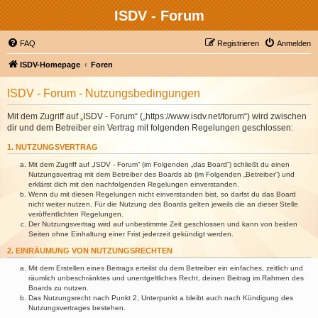
ISDV - Forum
FAQ
Registrieren
Anmelden
ISDV-Homepage
Foren
ISDV - Forum - Nutzungsbedingungen
Mit dem Zugriff auf „ISDV - Forum“ („https://www.isdv.net/forum“) wird zwischen
dir und dem Betreiber ein Vertrag mit folgenden Regelungen geschlossen:
1. NUTZUNGSVERTRAG
Mit dem Zugriff auf „ISDV - Forum“ (im Folgenden „das Board“) schließt du einen
Nutzungsvertrag mit dem Betreiber des Boards ab (im Folgenden „Betreiber“) und
erklärst dich mit den nachfolgenden Regelungen einverstanden.
Wenn du mit diesen Regelungen nicht einverstanden bist, so darfst du das Board
nicht weiter nutzen. Für die Nutzung des Boards gelten jeweils die an dieser Stelle
veröffentlichten Regelungen.
Der Nutzungsvertrag wird auf unbestimmte Zeit geschlossen und kann von beiden
Seiten ohne Einhaltung einer Frist jederzeit gekündigt werden.
2. EINRÄUMUNG VON NUTZUNGSRECHTEN
Mit dem Erstellen eines Beitrags erteilst du dem Betreiber ein einfaches, zeitlich und
räumlich unbeschränktes und unentgeltliches Recht, deinen Beitrag im Rahmen des
Boards zu nutzen.
Das Nutzungsrecht nach Punkt 2, Unterpunkt a bleibt auch nach Kündigung des
Nutzungsvertrages bestehen.