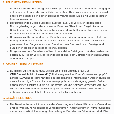
3. PFLICHTEN DES NUTZERS
Du erklärst mit der Erstellung eines Beitrags, dass er keine Inhalte enthält, die gegen
geltendes Recht oder die guten Sitten verstoßen. Du erklärst insbesondere, dass du
das Recht besitzt, die in deinen Beiträgen verwendeten Links und Bilder zu setzen
bzw. zu verwenden.
Der Betreiber des Boards übt das Hausrecht aus. Bei Verstößen gegen diese
Nutzungsbedingungen oder anderer im Board veröffentlichten Regeln kann der
Betreiber dich nach Abmahnung zeitweise oder dauerhaft von der Nutzung dieses
Boards ausschließen und dir ein Hausverbot erteilen.
Du nimmst zur Kenntnis, dass der Betreiber keine Verantwortung für die Inhalte von
Beiträgen übernimmt, die er nicht selbst erstellt hat oder die er nicht zur Kenntnis
genommen hat. Du gestattest dem Betreiber, dein Benutzerkonto, Beiträge und
Funktionen jederzeit zu löschen oder zu sperren.
Du gestattest dem Betreiber darüber hinaus, deine Beiträge abzuändern, sofern sie
gegen o. g. Regeln verstoßen oder geeignet sind, dem Betreiber oder einem Dritten
Schaden zuzufügen.
4. GENERAL PUBLIC LICENSE
Du nimmst zur Kenntnis, dass es sich bei phpBB um eine unter der „
GNU General Public License v2
“ (GPL) bereitgestellten Foren-Software von phpBB
Limited (www.phpbb.com) handelt; deutschsprachige Informationen werden durch die
deutschsprachige Community unter www.phpbb.de zur Verfügung gestellt. Beide
haben keinen Einfluss auf die Art und Weise, wie die Software verwendet wird. Sie
können insbesondere die Verwendung der Software für bestimmte Zwecke nicht
untersagen oder auf Inhalte fremder Foren Einfluss nehmen.
5. GEWÄHRLEISTUNG
Der Betreiber haftet mit Ausnahme der Verletzung von Leben, Körper und Gesundheit
und der Verletzung wesentlicher Vertragspflichten (Kardinalpflichten) nur für Schäden,
die auf ein vorsätzliches oder grob fahrlässiges Verhalten zurückzuführen sind. Dies