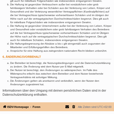
gilt auch für mittelbare Folgeschäden wie insbesondere entgangenen Gewinn.
Die Haftung ist gegenüber Verbrauchern außer bei vorsätzlichem oder grob
fahrlässigem Verhalten oder bei Schäden aus der Verletzung von Leben, Körper und
Gesundheit und der Verletzung wesentlicher Vertragspflichten (Kardinalpflichten) auf
die bei Vertragsschluss typischerweise vorhersehbaren Schäden und im übrigen der
Höhe nach auf die vertragstypischen Durchschnittsschäden begrenzt. Dies gilt auch
für mittelbare Folgeschäden wie insbesondere entgangenen Gewinn.
Die Haftung ist gegenüber Unternehmern außer bei der Verletzung von Leben, Körper
und Gesundheit oder vorsätzlichem oder grob fahrlässigem Verhalten des Betreibers
auf die bei Vertragsschluss typischerweise vorhersehbaren Schäden und im Übrigen
der Höhe nach auf die vertragstypischen Durchschnittsschäden begrenzt. Dies gilt
auch für mittelbare Schäden, insbesondere entgangenen Gewinn.
Die Haftungsbegrenzung der Absätze a bis c gilt sinngemäß auch zugunsten der
Mitarbeiter und Erfüllungsgehilfen des Betreibers.
Ansprüche für eine Haftung aus zwingendem nationalem Recht bleiben unberührt.
6. ÄNDERUNGSVORBEHALT
Der Betreiber ist berechtigt, die Nutzungsbedingungen und die Datenschutzerklärung
zu ändern. Die Änderung wird dem Nutzer per E-Mail mitgeteilt.
Der Nutzer ist berechtigt, den Änderungen zu widersprechen. Im Falle des
Widerspruchs erlischt das zwischen dem Betreiber und dem Nutzer bestehende
Vertragsverhältnis mit sofortiger Wirkung.
Die Änderungen gelten als anerkannt und verbindlich, wenn der Nutzer den
Änderungen zugestimmt hat.
Informationen über den Umgang mit deinen persönlichen Daten sind in der
Datenschutzerklärung enthalten.
ISDV-Homepage
Foren
Alle Zeiten sind
UTC+02:00