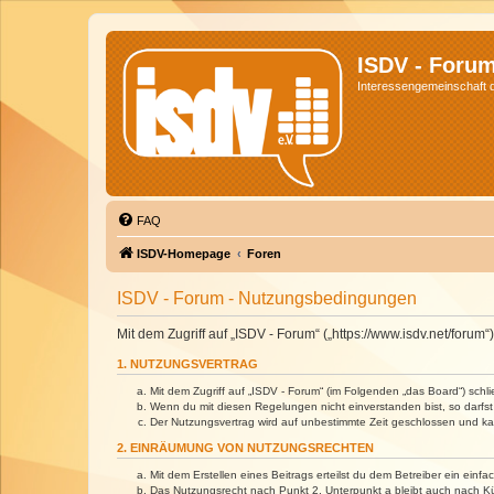
ISDV - Foru
Interessengemeinschaft de
FAQ
ISDV-Homepage
Foren
ISDV - Forum - Nutzungsbedingungen
Mit dem Zugriff auf „ISDV - Forum“ („https://www.isdv.net/foru
1. NUTZUNGSVERTRAG
Mit dem Zugriff auf „ISDV - Forum“ (im Folgenden „das Board“) sch
Wenn du mit diesen Regelungen nicht einverstanden bist, so darfst 
Der Nutzungsvertrag wird auf unbestimmte Zeit geschlossen und kan
2. EINRÄUMUNG VON NUTZUNGSRECHTEN
Mit dem Erstellen eines Beitrags erteilst du dem Betreiber ein ein
Das Nutzungsrecht nach Punkt 2, Unterpunkt a bleibt auch nach 