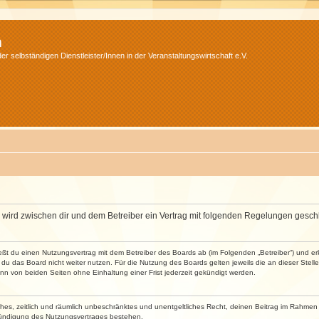
m
r selbständigen Dienstleister/Innen in der Veranstaltungswirtschaft e.V.
m“) wird zwischen dir und dem Betreiber ein Vertrag mit folgenden Regelungen gesch
ließt du einen Nutzungsvertrag mit dem Betreiber des Boards ab (im Folgenden „Betreiber“) und 
du das Board nicht weiter nutzen. Für die Nutzung des Boards gelten jeweils die an dieser Stell
n von beiden Seiten ohne Einhaltung einer Frist jederzeit gekündigt werden.
faches, zeitlich und räumlich unbeschränktes und unentgeltliches Recht, deinen Beitrag im Rahme
Kündigung des Nutzungsvertrages bestehen.