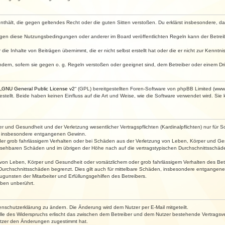
e enthält, die gegen geltendes Recht oder die guten Sitten verstoßen. Du erklärst insbesondere, 
egen diese Nutzungsbedingungen oder anderer im Board veröffentlichten Regeln kann der Betre
die Inhalte von Beiträgen übernimmt, die er nicht selbst erstellt hat oder die er nicht zur Kenn
ndern, sofern sie gegen o. g. Regeln verstoßen oder geeignet sind, dem Betreiber oder einem D
„
GNU General Public License v2
“ (GPL) bereitgestellten Foren-Software von phpBB Limited (ww
ellt. Beide haben keinen Einfluss auf die Art und Weise, wie die Software verwendet wird. Si
 und Gesundheit und der Verletzung wesentlicher Vertragspflichten (Kardinalpflichten) nur für Sc
wie insbesondere entgangenen Gewinn.
der grob fahrlässigem Verhalten oder bei Schäden aus der Verletzung von Leben, Körper und Ges
rhersehbaren Schäden und im übrigen der Höhe nach auf die vertragstypischen Durchschnittsschäde
von Leben, Körper und Gesundheit oder vorsätzlichem oder grob fahrlässigem Verhalten des Betr
Durchschnittsschäden begrenzt. Dies gilt auch für mittelbare Schäden, insbesondere entgangen
gunsten der Mitarbeiter und Erfüllungsgehilfen des Betreibers.
ben unberührt.
enschutzerklärung zu ändern. Die Änderung wird dem Nutzer per E-Mail mitgeteilt.
lle des Widerspruchs erlischt das zwischen dem Betreiber und dem Nutzer bestehende Vertragsverh
utzer den Änderungen zugestimmt hat.