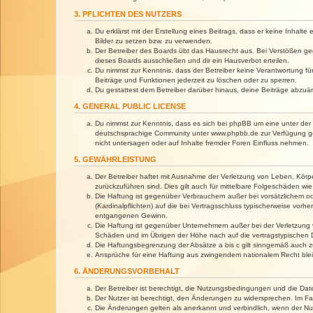
3. PFLICHTEN DES NUTZERS
Du erklärst mit der Erstellung eines Beitrags, dass er keine Inhalt
Bilder zu setzen bzw. zu verwenden.
Der Betreiber des Boards übt das Hausrecht aus. Bei Verstößen g
dieses Boards ausschließen und dir ein Hausverbot erteilen.
Du nimmst zur Kenntnis, dass der Betreiber keine Verantwortung für 
Beiträge und Funktionen jederzeit zu löschen oder zu sperren.
Du gestattest dem Betreiber darüber hinaus, deine Beiträge abzuä
4. GENERAL PUBLIC LICENSE
Du nimmst zur Kenntnis, dass es sich bei phpBB um eine unter der 
deutschsprachige Community unter www.phpbb.de zur Verfügung gest
nicht untersagen oder auf Inhalte fremder Foren Einfluss nehmen.
5. GEWÄHRLEISTUNG
Der Betreiber haftet mit Ausnahme der Verletzung von Leben, Körper
zurückzuführen sind. Dies gilt auch für mittelbare Folgeschäden 
Die Haftung ist gegenüber Verbrauchern außer bei vorsätzlichem o
(Kardinalpflichten) auf die bei Vertragsschluss typischerweise vo
entgangenen Gewinn.
Die Haftung ist gegenüber Unternehmern außer bei der Verletzung 
Schäden und im Übrigen der Höhe nach auf die vertragstypischen 
Die Haftungsbegrenzung der Absätze a bis c gilt sinngemäß auch zu
Ansprüche für eine Haftung aus zwingendem nationalem Recht blei
6. ÄNDERUNGSVORBEHALT
Der Betreiber ist berechtigt, die Nutzungsbedingungen und die Dat
Der Nutzer ist berechtigt, den Änderungen zu widersprechen. Im Fa
Die Änderungen gelten als anerkannt und verbindlich, wenn der N