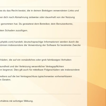
dass du das Recht besitzt, die in deinen Beiträgen verwendeten Links und
iber dich nach Abmahnung zeitweise oder dauerhaft von der Nutzung
tnis genommen hat. Du gestattest dem Betreiber, dein Benutzerkonto,
ritten Schaden zuzufügen.
w.phpbb.com) handelt; deutschsprachige Informationen werden durch die
e können insbesondere die Verwendung der Software für bestimmte Zwecke
häden, die auf ein vorsätzliches oder grob fahrlässiges Verhalten
undheit und der Verletzung wesentlicher Vertragspflichten
n begrenzt. Dies gilt auch für mittelbare Folgeschäden wie insbesondere
eibers auf die bei Vertragsschluss typischerweise vorhersehbaren
en Gewinn.
ältnis mit sofortiger Wirkung.