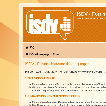
ISDV - Foru
Interessengemeinschaft de
FAQ
ISDV-Homepage
Foren
ISDV - Forum - Nutzungsbedingungen
Mit dem Zugriff auf „ISDV - Forum“ („https://www.isdv.net/foru
1. NUTZUNGSVERTRAG
Mit dem Zugriff auf „ISDV - Forum“ (im Folgenden „das Board“) sch
Wenn du mit diesen Regelungen nicht einverstanden bist, so darfst 
Der Nutzungsvertrag wird auf unbestimmte Zeit geschlossen und kan
2. EINRÄUMUNG VON NUTZUNGSRECHTEN
Mit dem Erstellen eines Beitrags erteilst du dem Betreiber ein ein
Das Nutzungsrecht nach Punkt 2, Unterpunkt a bleibt auch nach 