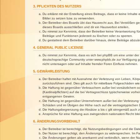
3. PFLICHTEN DES NUTZERS
Du erklärst mit der Erstellung eines Beitrags, dass er keine Inhalt
Bilder zu setzen bzw. zu verwenden.
Der Betreiber des Boards übt das Hausrecht aus. Bei Verstößen g
dieses Boards ausschließen und dir ein Hausverbot erteilen.
Du nimmst zur Kenntnis, dass der Betreiber keine Verantwortung für 
Beiträge und Funktionen jederzeit zu löschen oder zu sperren.
Du gestattest dem Betreiber darüber hinaus, deine Beiträge abzuä
4. GENERAL PUBLIC LICENSE
Du nimmst zur Kenntnis, dass es sich bei phpBB um eine unter der 
deutschsprachige Community unter www.phpbb.de zur Verfügung gest
nicht untersagen oder auf Inhalte fremder Foren Einfluss nehmen.
5. GEWÄHRLEISTUNG
Der Betreiber haftet mit Ausnahme der Verletzung von Leben, Körper
zurückzuführen sind. Dies gilt auch für mittelbare Folgeschäden 
Die Haftung ist gegenüber Verbrauchern außer bei vorsätzlichem o
(Kardinalpflichten) auf die bei Vertragsschluss typischerweise vo
entgangenen Gewinn.
Die Haftung ist gegenüber Unternehmern außer bei der Verletzung 
Schäden und im Übrigen der Höhe nach auf die vertragstypischen 
Die Haftungsbegrenzung der Absätze a bis c gilt sinngemäß auch zu
Ansprüche für eine Haftung aus zwingendem nationalem Recht blei
6. ÄNDERUNGSVORBEHALT
Der Betreiber ist berechtigt, die Nutzungsbedingungen und die Dat
Der Nutzer ist berechtigt, den Änderungen zu widersprechen. Im Fa
Die Änderungen gelten als anerkannt und verbindlich, wenn der N