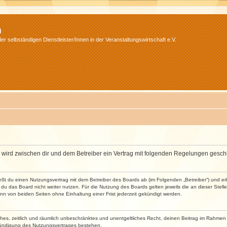
m
r selbständigen Dienstleister/Innen in der Veranstaltungswirtschaft e.V.
m“) wird zwischen dir und dem Betreiber ein Vertrag mit folgenden Regelungen gesch
ließt du einen Nutzungsvertrag mit dem Betreiber des Boards ab (im Folgenden „Betreiber“) und 
du das Board nicht weiter nutzen. Für die Nutzung des Boards gelten jeweils die an dieser Stell
n von beiden Seiten ohne Einhaltung einer Frist jederzeit gekündigt werden.
faches, zeitlich und räumlich unbeschränktes und unentgeltliches Recht, deinen Beitrag im Rahme
Kündigung des Nutzungsvertrages bestehen.