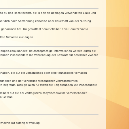
dass du das Recht besitzt, die in deinen Beiträgen verwendeten Links und
iber dich nach Abmahnung zeitweise oder dauerhaft von der Nutzung
tnis genommen hat. Du gestattest dem Betreiber, dein Benutzerkonto,
ritten Schaden zuzufügen.
w.phpbb.com) handelt; deutschsprachige Informationen werden durch die
e können insbesondere die Verwendung der Software für bestimmte Zwecke
häden, die auf ein vorsätzliches oder grob fahrlässiges Verhalten
undheit und der Verletzung wesentlicher Vertragspflichten
n begrenzt. Dies gilt auch für mittelbare Folgeschäden wie insbesondere
eibers auf die bei Vertragsschluss typischerweise vorhersehbaren
en Gewinn.
ältnis mit sofortiger Wirkung.