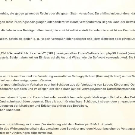
e enthält, die gegen geltendes Recht oder die guten Sitten verstoßen. Du erklärst insbesondere, 
egen diese Nutzungsbedingungen oder anderer im Board veröffentlichten Regeln kann der Betre
die Inhalte von Beiträgen übernimmt, die er nicht selbst erstellt hat oder die er nicht zur Kenn
ndern, sofern sie gegen o. g. Regeln verstoßen oder geeignet sind, dem Betreiber oder einem D
„
GNU General Public License v2
“ (GPL) bereitgestellten Foren-Software von phpBB Limited (ww
ellt. Beide haben keinen Einfluss auf die Art und Weise, wie die Software verwendet wird. Si
 und Gesundheit und der Verletzung wesentlicher Vertragspflichten (Kardinalpflichten) nur für Sc
wie insbesondere entgangenen Gewinn.
der grob fahrlässigem Verhalten oder bei Schäden aus der Verletzung von Leben, Körper und Ges
rhersehbaren Schäden und im übrigen der Höhe nach auf die vertragstypischen Durchschnittsschäde
von Leben, Körper und Gesundheit oder vorsätzlichem oder grob fahrlässigem Verhalten des Betr
Durchschnittsschäden begrenzt. Dies gilt auch für mittelbare Schäden, insbesondere entgangen
gunsten der Mitarbeiter und Erfüllungsgehilfen des Betreibers.
ben unberührt.
enschutzerklärung zu ändern. Die Änderung wird dem Nutzer per E-Mail mitgeteilt.
lle des Widerspruchs erlischt das zwischen dem Betreiber und dem Nutzer bestehende Vertragsverh
utzer den Änderungen zugestimmt hat.