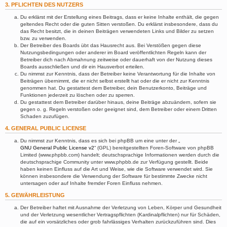
3. PFLICHTEN DES NUTZERS
Du erklärst mit der Erstellung eines Beitrags, dass er keine Inhalte enthält, die gegen
geltendes Recht oder die guten Sitten verstoßen. Du erklärst insbesondere, dass du
das Recht besitzt, die in deinen Beiträgen verwendeten Links und Bilder zu setzen
bzw. zu verwenden.
Der Betreiber des Boards übt das Hausrecht aus. Bei Verstößen gegen diese
Nutzungsbedingungen oder anderer im Board veröffentlichten Regeln kann der
Betreiber dich nach Abmahnung zeitweise oder dauerhaft von der Nutzung dieses
Boards ausschließen und dir ein Hausverbot erteilen.
Du nimmst zur Kenntnis, dass der Betreiber keine Verantwortung für die Inhalte von
Beiträgen übernimmt, die er nicht selbst erstellt hat oder die er nicht zur Kenntnis
genommen hat. Du gestattest dem Betreiber, dein Benutzerkonto, Beiträge und
Funktionen jederzeit zu löschen oder zu sperren.
Du gestattest dem Betreiber darüber hinaus, deine Beiträge abzuändern, sofern sie
gegen o. g. Regeln verstoßen oder geeignet sind, dem Betreiber oder einem Dritten
Schaden zuzufügen.
4. GENERAL PUBLIC LICENSE
Du nimmst zur Kenntnis, dass es sich bei phpBB um eine unter der „
GNU General Public License v2
“ (GPL) bereitgestellten Foren-Software von phpBB
Limited (www.phpbb.com) handelt; deutschsprachige Informationen werden durch die
deutschsprachige Community unter www.phpbb.de zur Verfügung gestellt. Beide
haben keinen Einfluss auf die Art und Weise, wie die Software verwendet wird. Sie
können insbesondere die Verwendung der Software für bestimmte Zwecke nicht
untersagen oder auf Inhalte fremder Foren Einfluss nehmen.
5. GEWÄHRLEISTUNG
Der Betreiber haftet mit Ausnahme der Verletzung von Leben, Körper und Gesundheit
und der Verletzung wesentlicher Vertragspflichten (Kardinalpflichten) nur für Schäden,
die auf ein vorsätzliches oder grob fahrlässiges Verhalten zurückzuführen sind. Dies