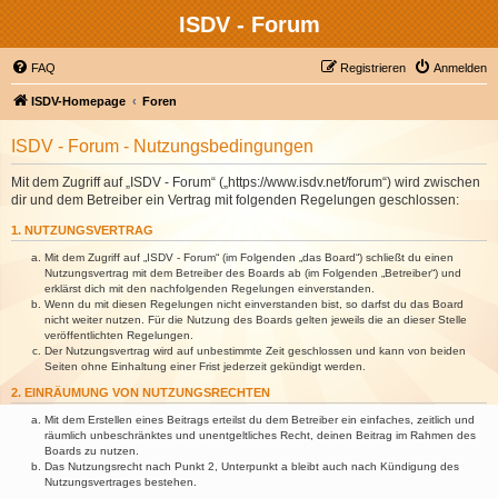
ISDV - Forum
FAQ
Registrieren
Anmelden
ISDV-Homepage
Foren
ISDV - Forum - Nutzungsbedingungen
Mit dem Zugriff auf „ISDV - Forum“ („https://www.isdv.net/forum“) wird zwischen
dir und dem Betreiber ein Vertrag mit folgenden Regelungen geschlossen:
1. NUTZUNGSVERTRAG
Mit dem Zugriff auf „ISDV - Forum“ (im Folgenden „das Board“) schließt du einen
Nutzungsvertrag mit dem Betreiber des Boards ab (im Folgenden „Betreiber“) und
erklärst dich mit den nachfolgenden Regelungen einverstanden.
Wenn du mit diesen Regelungen nicht einverstanden bist, so darfst du das Board
nicht weiter nutzen. Für die Nutzung des Boards gelten jeweils die an dieser Stelle
veröffentlichten Regelungen.
Der Nutzungsvertrag wird auf unbestimmte Zeit geschlossen und kann von beiden
Seiten ohne Einhaltung einer Frist jederzeit gekündigt werden.
2. EINRÄUMUNG VON NUTZUNGSRECHTEN
Mit dem Erstellen eines Beitrags erteilst du dem Betreiber ein einfaches, zeitlich und
räumlich unbeschränktes und unentgeltliches Recht, deinen Beitrag im Rahmen des
Boards zu nutzen.
Das Nutzungsrecht nach Punkt 2, Unterpunkt a bleibt auch nach Kündigung des
Nutzungsvertrages bestehen.