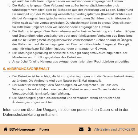
gilt auch für mittelbare Folgeschäden wie insbesondere entgangenen Gewinn.
Die Haftung ist gegenüber Verbrauchern außer bei vorsätzlichem oder grob
fahrlässigem Verhalten oder bei Schäden aus der Verletzung von Leben, Körper und
Gesundheit und der Verletzung wesentlicher Vertragspflichten (Kardinalpflichten) auf
die bei Vertragsschluss typischerweise vorhersehbaren Schäden und im übrigen der
Höhe nach auf die vertragstypischen Durchschnittsschäden begrenzt. Dies gilt auch
für mittelbare Folgeschäden wie insbesondere entgangenen Gewinn.
Die Haftung ist gegenüber Unternehmern außer bei der Verletzung von Leben, Körper
und Gesundheit oder vorsätzlichem oder grob fahrlässigem Verhalten des Betreibers
auf die bei Vertragsschluss typischerweise vorhersehbaren Schäden und im Übrigen
der Höhe nach auf die vertragstypischen Durchschnittsschäden begrenzt. Dies gilt
auch für mittelbare Schäden, insbesondere entgangenen Gewinn.
Die Haftungsbegrenzung der Absätze a bis c gilt sinngemäß auch zugunsten der
Mitarbeiter und Erfüllungsgehilfen des Betreibers.
Ansprüche für eine Haftung aus zwingendem nationalem Recht bleiben unberührt.
6. ÄNDERUNGSVORBEHALT
Der Betreiber ist berechtigt, die Nutzungsbedingungen und die Datenschutzerklärung
zu ändern. Die Änderung wird dem Nutzer per E-Mail mitgeteilt.
Der Nutzer ist berechtigt, den Änderungen zu widersprechen. Im Falle des
Widerspruchs erlischt das zwischen dem Betreiber und dem Nutzer bestehende
Vertragsverhältnis mit sofortiger Wirkung.
Die Änderungen gelten als anerkannt und verbindlich, wenn der Nutzer den
Änderungen zugestimmt hat.
Informationen über den Umgang mit deinen persönlichen Daten sind in der
Datenschutzerklärung enthalten.
ISDV-Homepage
Foren
Alle Zeiten sind
UTC+02:00