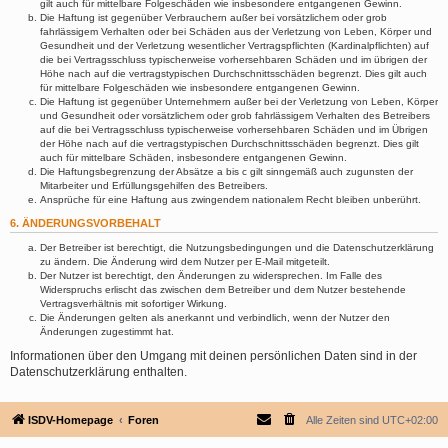
gilt auch für mittelbare Folgeschäden wie insbesondere entgangenen Gewinn.
Die Haftung ist gegenüber Verbrauchern außer bei vorsätzlichem oder grob
fahrlässigem Verhalten oder bei Schäden aus der Verletzung von Leben, Körper und
Gesundheit und der Verletzung wesentlicher Vertragspflichten (Kardinalpflichten) auf
die bei Vertragsschluss typischerweise vorhersehbaren Schäden und im übrigen der
Höhe nach auf die vertragstypischen Durchschnittsschäden begrenzt. Dies gilt auch
für mittelbare Folgeschäden wie insbesondere entgangenen Gewinn.
Die Haftung ist gegenüber Unternehmern außer bei der Verletzung von Leben, Körper
und Gesundheit oder vorsätzlichem oder grob fahrlässigem Verhalten des Betreibers
auf die bei Vertragsschluss typischerweise vorhersehbaren Schäden und im Übrigen
der Höhe nach auf die vertragstypischen Durchschnittsschäden begrenzt. Dies gilt
auch für mittelbare Schäden, insbesondere entgangenen Gewinn.
Die Haftungsbegrenzung der Absätze a bis c gilt sinngemäß auch zugunsten der
Mitarbeiter und Erfüllungsgehilfen des Betreibers.
Ansprüche für eine Haftung aus zwingendem nationalem Recht bleiben unberührt.
6. ÄNDERUNGSVORBEHALT
Der Betreiber ist berechtigt, die Nutzungsbedingungen und die Datenschutzerklärung
zu ändern. Die Änderung wird dem Nutzer per E-Mail mitgeteilt.
Der Nutzer ist berechtigt, den Änderungen zu widersprechen. Im Falle des
Widerspruchs erlischt das zwischen dem Betreiber und dem Nutzer bestehende
Vertragsverhältnis mit sofortiger Wirkung.
Die Änderungen gelten als anerkannt und verbindlich, wenn der Nutzer den
Änderungen zugestimmt hat.
Informationen über den Umgang mit deinen persönlichen Daten sind in der
Datenschutzerklärung enthalten.
ISDV-Homepage
Foren
Alle Zeiten sind
UTC+02:00