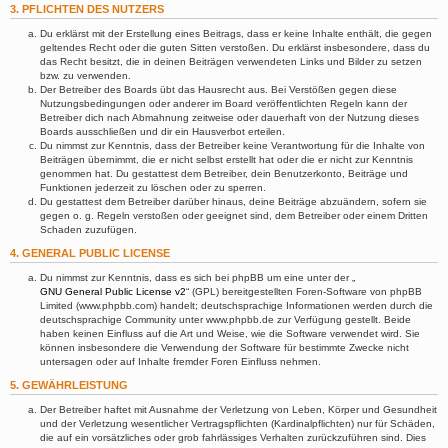
3. PFLICHTEN DES NUTZERS
Du erklärst mit der Erstellung eines Beitrags, dass er keine Inhalte enthält, die gegen
geltendes Recht oder die guten Sitten verstoßen. Du erklärst insbesondere, dass du
das Recht besitzt, die in deinen Beiträgen verwendeten Links und Bilder zu setzen
bzw. zu verwenden.
Der Betreiber des Boards übt das Hausrecht aus. Bei Verstößen gegen diese
Nutzungsbedingungen oder anderer im Board veröffentlichten Regeln kann der
Betreiber dich nach Abmahnung zeitweise oder dauerhaft von der Nutzung dieses
Boards ausschließen und dir ein Hausverbot erteilen.
Du nimmst zur Kenntnis, dass der Betreiber keine Verantwortung für die Inhalte von
Beiträgen übernimmt, die er nicht selbst erstellt hat oder die er nicht zur Kenntnis
genommen hat. Du gestattest dem Betreiber, dein Benutzerkonto, Beiträge und
Funktionen jederzeit zu löschen oder zu sperren.
Du gestattest dem Betreiber darüber hinaus, deine Beiträge abzuändern, sofern sie
gegen o. g. Regeln verstoßen oder geeignet sind, dem Betreiber oder einem Dritten
Schaden zuzufügen.
4. GENERAL PUBLIC LICENSE
Du nimmst zur Kenntnis, dass es sich bei phpBB um eine unter der „
GNU General Public License v2
“ (GPL) bereitgestellten Foren-Software von phpBB
Limited (www.phpbb.com) handelt; deutschsprachige Informationen werden durch die
deutschsprachige Community unter www.phpbb.de zur Verfügung gestellt. Beide
haben keinen Einfluss auf die Art und Weise, wie die Software verwendet wird. Sie
können insbesondere die Verwendung der Software für bestimmte Zwecke nicht
untersagen oder auf Inhalte fremder Foren Einfluss nehmen.
5. GEWÄHRLEISTUNG
Der Betreiber haftet mit Ausnahme der Verletzung von Leben, Körper und Gesundheit
und der Verletzung wesentlicher Vertragspflichten (Kardinalpflichten) nur für Schäden,
die auf ein vorsätzliches oder grob fahrlässiges Verhalten zurückzuführen sind. Dies