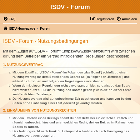
ISDV - Forum
FAQ
Registrieren
Anmelden
ISDV-Homepage
Foren
ISDV - Forum - Nutzungsbedingungen
Mit dem Zugriff auf „ISDV - Forum“ („https://www.isdv.net/forum“) wird zwischen
dir und dem Betreiber ein Vertrag mit folgenden Regelungen geschlossen:
1. NUTZUNGSVERTRAG
Mit dem Zugriff auf „ISDV - Forum“ (im Folgenden „das Board“) schließt du einen
Nutzungsvertrag mit dem Betreiber des Boards ab (im Folgenden „Betreiber“) und
erklärst dich mit den nachfolgenden Regelungen einverstanden.
Wenn du mit diesen Regelungen nicht einverstanden bist, so darfst du das Board
nicht weiter nutzen. Für die Nutzung des Boards gelten jeweils die an dieser Stelle
veröffentlichten Regelungen.
Der Nutzungsvertrag wird auf unbestimmte Zeit geschlossen und kann von beiden
Seiten ohne Einhaltung einer Frist jederzeit gekündigt werden.
2. EINRÄUMUNG VON NUTZUNGSRECHTEN
Mit dem Erstellen eines Beitrags erteilst du dem Betreiber ein einfaches, zeitlich und
räumlich unbeschränktes und unentgeltliches Recht, deinen Beitrag im Rahmen des
Boards zu nutzen.
Das Nutzungsrecht nach Punkt 2, Unterpunkt a bleibt auch nach Kündigung des
Nutzungsvertrages bestehen.