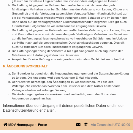
gilt auch für mittelbare Folgeschäden wie insbesondere entgangenen Gewinn.
Die Haftung ist gegenüber Verbrauchern außer bei vorsätzlichem oder grob
fahrlässigem Verhalten oder bei Schäden aus der Verletzung von Leben, Körper und
Gesundheit und der Verletzung wesentlicher Vertragspflichten (Kardinalpflichten) auf
die bei Vertragsschluss typischerweise vorhersehbaren Schäden und im übrigen der
Höhe nach auf die vertragstypischen Durchschnittsschäden begrenzt. Dies gilt auch
für mittelbare Folgeschäden wie insbesondere entgangenen Gewinn.
Die Haftung ist gegenüber Unternehmern außer bei der Verletzung von Leben, Körper
und Gesundheit oder vorsätzlichem oder grob fahrlässigem Verhalten des Betreibers
auf die bei Vertragsschluss typischerweise vorhersehbaren Schäden und im Übrigen
der Höhe nach auf die vertragstypischen Durchschnittsschäden begrenzt. Dies gilt
auch für mittelbare Schäden, insbesondere entgangenen Gewinn.
Die Haftungsbegrenzung der Absätze a bis c gilt sinngemäß auch zugunsten der
Mitarbeiter und Erfüllungsgehilfen des Betreibers.
Ansprüche für eine Haftung aus zwingendem nationalem Recht bleiben unberührt.
6. ÄNDERUNGSVORBEHALT
Der Betreiber ist berechtigt, die Nutzungsbedingungen und die Datenschutzerklärung
zu ändern. Die Änderung wird dem Nutzer per E-Mail mitgeteilt.
Der Nutzer ist berechtigt, den Änderungen zu widersprechen. Im Falle des
Widerspruchs erlischt das zwischen dem Betreiber und dem Nutzer bestehende
Vertragsverhältnis mit sofortiger Wirkung.
Die Änderungen gelten als anerkannt und verbindlich, wenn der Nutzer den
Änderungen zugestimmt hat.
Informationen über den Umgang mit deinen persönlichen Daten sind in der
Datenschutzerklärung enthalten.
ISDV-Homepage
Foren
Alle Zeiten sind
UTC+02:00