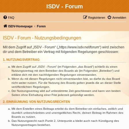
ISDV - Forum
FAQ
Registrieren
Anmelden
ISDV-Homepage
Foren
ISDV - Forum - Nutzungsbedingungen
Mit dem Zugriff auf „ISDV - Forum“ („https://www.isdv.net/forum“) wird zwischen
dir und dem Betreiber ein Vertrag mit folgenden Regelungen geschlossen:
1. NUTZUNGSVERTRAG
Mit dem Zugriff auf „ISDV - Forum“ (im Folgenden „das Board“) schließt du einen
Nutzungsvertrag mit dem Betreiber des Boards ab (im Folgenden „Betreiber“) und
erklärst dich mit den nachfolgenden Regelungen einverstanden.
Wenn du mit diesen Regelungen nicht einverstanden bist, so darfst du das Board
nicht weiter nutzen. Für die Nutzung des Boards gelten jeweils die an dieser Stelle
veröffentlichten Regelungen.
Der Nutzungsvertrag wird auf unbestimmte Zeit geschlossen und kann von beiden
Seiten ohne Einhaltung einer Frist jederzeit gekündigt werden.
2. EINRÄUMUNG VON NUTZUNGSRECHTEN
Mit dem Erstellen eines Beitrags erteilst du dem Betreiber ein einfaches, zeitlich und
räumlich unbeschränktes und unentgeltliches Recht, deinen Beitrag im Rahmen des
Boards zu nutzen.
Das Nutzungsrecht nach Punkt 2, Unterpunkt a bleibt auch nach Kündigung des
Nutzungsvertrages bestehen.