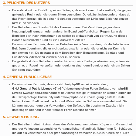
3. PFLICHTEN DES NUTZERS
Du erklärst mit der Erstellung eines Beitrags, dass er keine Inhalte enthält, die gegen
geltendes Recht oder die guten Sitten verstoßen. Du erklärst insbesondere, dass du
das Recht besitzt, die in deinen Beiträgen verwendeten Links und Bilder zu setzen
bzw. zu verwenden.
Der Betreiber des Boards übt das Hausrecht aus. Bei Verstößen gegen diese
Nutzungsbedingungen oder anderer im Board veröffentlichten Regeln kann der
Betreiber dich nach Abmahnung zeitweise oder dauerhaft von der Nutzung dieses
Boards ausschließen und dir ein Hausverbot erteilen.
Du nimmst zur Kenntnis, dass der Betreiber keine Verantwortung für die Inhalte von
Beiträgen übernimmt, die er nicht selbst erstellt hat oder die er nicht zur Kenntnis
genommen hat. Du gestattest dem Betreiber, dein Benutzerkonto, Beiträge und
Funktionen jederzeit zu löschen oder zu sperren.
Du gestattest dem Betreiber darüber hinaus, deine Beiträge abzuändern, sofern sie
gegen o. g. Regeln verstoßen oder geeignet sind, dem Betreiber oder einem Dritten
Schaden zuzufügen.
4. GENERAL PUBLIC LICENSE
Du nimmst zur Kenntnis, dass es sich bei phpBB um eine unter der „
GNU General Public License v2
“ (GPL) bereitgestellten Foren-Software von phpBB
Limited (www.phpbb.com) handelt; deutschsprachige Informationen werden durch die
deutschsprachige Community unter www.phpbb.de zur Verfügung gestellt. Beide
haben keinen Einfluss auf die Art und Weise, wie die Software verwendet wird. Sie
können insbesondere die Verwendung der Software für bestimmte Zwecke nicht
untersagen oder auf Inhalte fremder Foren Einfluss nehmen.
5. GEWÄHRLEISTUNG
Der Betreiber haftet mit Ausnahme der Verletzung von Leben, Körper und Gesundheit
und der Verletzung wesentlicher Vertragspflichten (Kardinalpflichten) nur für Schäden,
die auf ein vorsätzliches oder grob fahrlässiges Verhalten zurückzuführen sind. Dies