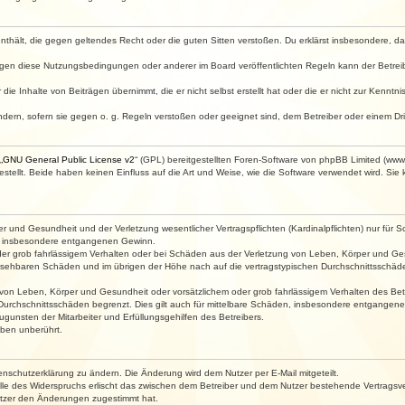
e enthält, die gegen geltendes Recht oder die guten Sitten verstoßen. Du erklärst insbesondere, 
egen diese Nutzungsbedingungen oder anderer im Board veröffentlichten Regeln kann der Betre
die Inhalte von Beiträgen übernimmt, die er nicht selbst erstellt hat oder die er nicht zur Kenn
ndern, sofern sie gegen o. g. Regeln verstoßen oder geeignet sind, dem Betreiber oder einem D
„
GNU General Public License v2
“ (GPL) bereitgestellten Foren-Software von phpBB Limited (ww
ellt. Beide haben keinen Einfluss auf die Art und Weise, wie die Software verwendet wird. Si
 und Gesundheit und der Verletzung wesentlicher Vertragspflichten (Kardinalpflichten) nur für Sc
wie insbesondere entgangenen Gewinn.
der grob fahrlässigem Verhalten oder bei Schäden aus der Verletzung von Leben, Körper und Ges
rhersehbaren Schäden und im übrigen der Höhe nach auf die vertragstypischen Durchschnittsschäde
von Leben, Körper und Gesundheit oder vorsätzlichem oder grob fahrlässigem Verhalten des Betr
Durchschnittsschäden begrenzt. Dies gilt auch für mittelbare Schäden, insbesondere entgangen
gunsten der Mitarbeiter und Erfüllungsgehilfen des Betreibers.
ben unberührt.
enschutzerklärung zu ändern. Die Änderung wird dem Nutzer per E-Mail mitgeteilt.
lle des Widerspruchs erlischt das zwischen dem Betreiber und dem Nutzer bestehende Vertragsverh
utzer den Änderungen zugestimmt hat.