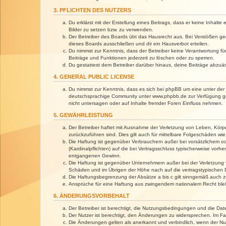
3. PFLICHTEN DES NUTZERS
Du erklärst mit der Erstellung eines Beitrags, dass er keine Inhalt
Bilder zu setzen bzw. zu verwenden.
Der Betreiber des Boards übt das Hausrecht aus. Bei Verstößen g
dieses Boards ausschließen und dir ein Hausverbot erteilen.
Du nimmst zur Kenntnis, dass der Betreiber keine Verantwortung für 
Beiträge und Funktionen jederzeit zu löschen oder zu sperren.
Du gestattest dem Betreiber darüber hinaus, deine Beiträge abzuä
4. GENERAL PUBLIC LICENSE
Du nimmst zur Kenntnis, dass es sich bei phpBB um eine unter der 
deutschsprachige Community unter www.phpbb.de zur Verfügung gest
nicht untersagen oder auf Inhalte fremder Foren Einfluss nehmen.
5. GEWÄHRLEISTUNG
Der Betreiber haftet mit Ausnahme der Verletzung von Leben, Körper
zurückzuführen sind. Dies gilt auch für mittelbare Folgeschäden 
Die Haftung ist gegenüber Verbrauchern außer bei vorsätzlichem o
(Kardinalpflichten) auf die bei Vertragsschluss typischerweise vo
entgangenen Gewinn.
Die Haftung ist gegenüber Unternehmern außer bei der Verletzung 
Schäden und im Übrigen der Höhe nach auf die vertragstypischen 
Die Haftungsbegrenzung der Absätze a bis c gilt sinngemäß auch zu
Ansprüche für eine Haftung aus zwingendem nationalem Recht blei
6. ÄNDERUNGSVORBEHALT
Der Betreiber ist berechtigt, die Nutzungsbedingungen und die Dat
Der Nutzer ist berechtigt, den Änderungen zu widersprechen. Im Fa
Die Änderungen gelten als anerkannt und verbindlich, wenn der N