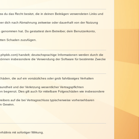
dass du das Recht besitzt, die in deinen Beiträgen verwendeten Links und
iber dich nach Abmahnung zeitweise oder dauerhaft von der Nutzung
tnis genommen hat. Du gestattest dem Betreiber, dein Benutzerkonto,
ritten Schaden zuzufügen.
w.phpbb.com) handelt; deutschsprachige Informationen werden durch die
e können insbesondere die Verwendung der Software für bestimmte Zwecke
häden, die auf ein vorsätzliches oder grob fahrlässiges Verhalten
undheit und der Verletzung wesentlicher Vertragspflichten
n begrenzt. Dies gilt auch für mittelbare Folgeschäden wie insbesondere
eibers auf die bei Vertragsschluss typischerweise vorhersehbaren
en Gewinn.
ältnis mit sofortiger Wirkung.