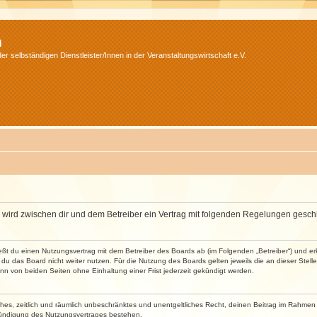
m
r selbständigen Dienstleister/Innen in der Veranstaltungswirtschaft e.V.
m“) wird zwischen dir und dem Betreiber ein Vertrag mit folgenden Regelungen gesch
ließt du einen Nutzungsvertrag mit dem Betreiber des Boards ab (im Folgenden „Betreiber“) und 
du das Board nicht weiter nutzen. Für die Nutzung des Boards gelten jeweils die an dieser Stell
n von beiden Seiten ohne Einhaltung einer Frist jederzeit gekündigt werden.
faches, zeitlich und räumlich unbeschränktes und unentgeltliches Recht, deinen Beitrag im Rahme
Kündigung des Nutzungsvertrages bestehen.