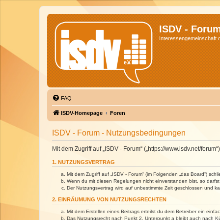
ISDV - Foru
Interessengemeinschaft de
FAQ
ISDV-Homepage
Foren
ISDV - Forum - Nutzungsbedingungen
Mit dem Zugriff auf „ISDV - Forum“ („https://www.isdv.net/foru
1. NUTZUNGSVERTRAG
Mit dem Zugriff auf „ISDV - Forum“ (im Folgenden „das Board“) sch
Wenn du mit diesen Regelungen nicht einverstanden bist, so darfst 
Der Nutzungsvertrag wird auf unbestimmte Zeit geschlossen und kan
2. EINRÄUMUNG VON NUTZUNGSRECHTEN
Mit dem Erstellen eines Beitrags erteilst du dem Betreiber ein ein
Das Nutzungsrecht nach Punkt 2, Unterpunkt a bleibt auch nach 