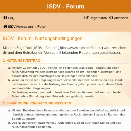
ISDV - Forum
FAQ
Registrieren
Anmelden
ISDV-Homepage
Foren
ISDV - Forum - Nutzungsbedingungen
Mit dem Zugriff auf „ISDV - Forum“ („https://www.isdv.net/forum“) wird zwischen
dir und dem Betreiber ein Vertrag mit folgenden Regelungen geschlossen:
1. NUTZUNGSVERTRAG
Mit dem Zugriff auf „ISDV - Forum“ (im Folgenden „das Board“) schließt du einen
Nutzungsvertrag mit dem Betreiber des Boards ab (im Folgenden „Betreiber“) und
erklärst dich mit den nachfolgenden Regelungen einverstanden.
Wenn du mit diesen Regelungen nicht einverstanden bist, so darfst du das Board
nicht weiter nutzen. Für die Nutzung des Boards gelten jeweils die an dieser Stelle
veröffentlichten Regelungen.
Der Nutzungsvertrag wird auf unbestimmte Zeit geschlossen und kann von beiden
Seiten ohne Einhaltung einer Frist jederzeit gekündigt werden.
2. EINRÄUMUNG VON NUTZUNGSRECHTEN
Mit dem Erstellen eines Beitrags erteilst du dem Betreiber ein einfaches, zeitlich und
räumlich unbeschränktes und unentgeltliches Recht, deinen Beitrag im Rahmen des
Boards zu nutzen.
Das Nutzungsrecht nach Punkt 2, Unterpunkt a bleibt auch nach Kündigung des
Nutzungsvertrages bestehen.