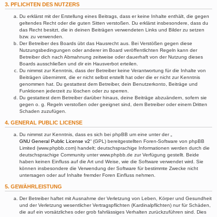
3. PFLICHTEN DES NUTZERS
Du erklärst mit der Erstellung eines Beitrags, dass er keine Inhalte enthält, die gegen
geltendes Recht oder die guten Sitten verstoßen. Du erklärst insbesondere, dass du
das Recht besitzt, die in deinen Beiträgen verwendeten Links und Bilder zu setzen
bzw. zu verwenden.
Der Betreiber des Boards übt das Hausrecht aus. Bei Verstößen gegen diese
Nutzungsbedingungen oder anderer im Board veröffentlichten Regeln kann der
Betreiber dich nach Abmahnung zeitweise oder dauerhaft von der Nutzung dieses
Boards ausschließen und dir ein Hausverbot erteilen.
Du nimmst zur Kenntnis, dass der Betreiber keine Verantwortung für die Inhalte von
Beiträgen übernimmt, die er nicht selbst erstellt hat oder die er nicht zur Kenntnis
genommen hat. Du gestattest dem Betreiber, dein Benutzerkonto, Beiträge und
Funktionen jederzeit zu löschen oder zu sperren.
Du gestattest dem Betreiber darüber hinaus, deine Beiträge abzuändern, sofern sie
gegen o. g. Regeln verstoßen oder geeignet sind, dem Betreiber oder einem Dritten
Schaden zuzufügen.
4. GENERAL PUBLIC LICENSE
Du nimmst zur Kenntnis, dass es sich bei phpBB um eine unter der „
GNU General Public License v2
“ (GPL) bereitgestellten Foren-Software von phpBB
Limited (www.phpbb.com) handelt; deutschsprachige Informationen werden durch die
deutschsprachige Community unter www.phpbb.de zur Verfügung gestellt. Beide
haben keinen Einfluss auf die Art und Weise, wie die Software verwendet wird. Sie
können insbesondere die Verwendung der Software für bestimmte Zwecke nicht
untersagen oder auf Inhalte fremder Foren Einfluss nehmen.
5. GEWÄHRLEISTUNG
Der Betreiber haftet mit Ausnahme der Verletzung von Leben, Körper und Gesundheit
und der Verletzung wesentlicher Vertragspflichten (Kardinalpflichten) nur für Schäden,
die auf ein vorsätzliches oder grob fahrlässiges Verhalten zurückzuführen sind. Dies