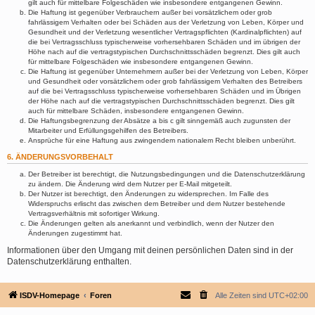
gilt auch für mittelbare Folgeschäden wie insbesondere entgangenen Gewinn.
Die Haftung ist gegenüber Verbrauchern außer bei vorsätzlichem oder grob
fahrlässigem Verhalten oder bei Schäden aus der Verletzung von Leben, Körper und
Gesundheit und der Verletzung wesentlicher Vertragspflichten (Kardinalpflichten) auf
die bei Vertragsschluss typischerweise vorhersehbaren Schäden und im übrigen der
Höhe nach auf die vertragstypischen Durchschnittsschäden begrenzt. Dies gilt auch
für mittelbare Folgeschäden wie insbesondere entgangenen Gewinn.
Die Haftung ist gegenüber Unternehmern außer bei der Verletzung von Leben, Körper
und Gesundheit oder vorsätzlichem oder grob fahrlässigem Verhalten des Betreibers
auf die bei Vertragsschluss typischerweise vorhersehbaren Schäden und im Übrigen
der Höhe nach auf die vertragstypischen Durchschnittsschäden begrenzt. Dies gilt
auch für mittelbare Schäden, insbesondere entgangenen Gewinn.
Die Haftungsbegrenzung der Absätze a bis c gilt sinngemäß auch zugunsten der
Mitarbeiter und Erfüllungsgehilfen des Betreibers.
Ansprüche für eine Haftung aus zwingendem nationalem Recht bleiben unberührt.
6. ÄNDERUNGSVORBEHALT
Der Betreiber ist berechtigt, die Nutzungsbedingungen und die Datenschutzerklärung
zu ändern. Die Änderung wird dem Nutzer per E-Mail mitgeteilt.
Der Nutzer ist berechtigt, den Änderungen zu widersprechen. Im Falle des
Widerspruchs erlischt das zwischen dem Betreiber und dem Nutzer bestehende
Vertragsverhältnis mit sofortiger Wirkung.
Die Änderungen gelten als anerkannt und verbindlich, wenn der Nutzer den
Änderungen zugestimmt hat.
Informationen über den Umgang mit deinen persönlichen Daten sind in der
Datenschutzerklärung enthalten.
ISDV-Homepage
Foren
Alle Zeiten sind
UTC+02:00