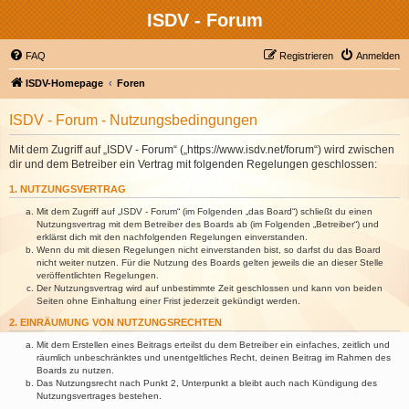
ISDV - Forum
FAQ
Registrieren
Anmelden
ISDV-Homepage
Foren
ISDV - Forum - Nutzungsbedingungen
Mit dem Zugriff auf „ISDV - Forum“ („https://www.isdv.net/forum“) wird zwischen
dir und dem Betreiber ein Vertrag mit folgenden Regelungen geschlossen:
1. NUTZUNGSVERTRAG
Mit dem Zugriff auf „ISDV - Forum“ (im Folgenden „das Board“) schließt du einen
Nutzungsvertrag mit dem Betreiber des Boards ab (im Folgenden „Betreiber“) und
erklärst dich mit den nachfolgenden Regelungen einverstanden.
Wenn du mit diesen Regelungen nicht einverstanden bist, so darfst du das Board
nicht weiter nutzen. Für die Nutzung des Boards gelten jeweils die an dieser Stelle
veröffentlichten Regelungen.
Der Nutzungsvertrag wird auf unbestimmte Zeit geschlossen und kann von beiden
Seiten ohne Einhaltung einer Frist jederzeit gekündigt werden.
2. EINRÄUMUNG VON NUTZUNGSRECHTEN
Mit dem Erstellen eines Beitrags erteilst du dem Betreiber ein einfaches, zeitlich und
räumlich unbeschränktes und unentgeltliches Recht, deinen Beitrag im Rahmen des
Boards zu nutzen.
Das Nutzungsrecht nach Punkt 2, Unterpunkt a bleibt auch nach Kündigung des
Nutzungsvertrages bestehen.