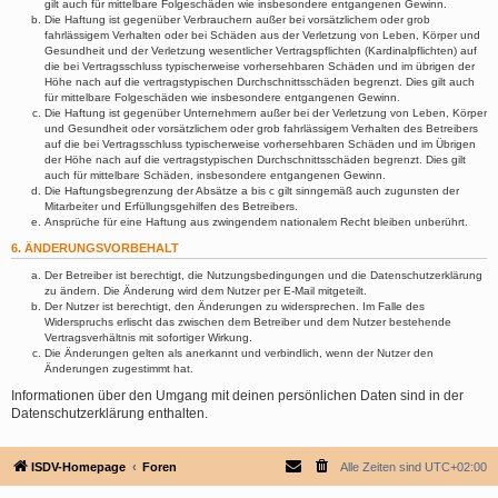
gilt auch für mittelbare Folgeschäden wie insbesondere entgangenen Gewinn.
Die Haftung ist gegenüber Verbrauchern außer bei vorsätzlichem oder grob
fahrlässigem Verhalten oder bei Schäden aus der Verletzung von Leben, Körper und
Gesundheit und der Verletzung wesentlicher Vertragspflichten (Kardinalpflichten) auf
die bei Vertragsschluss typischerweise vorhersehbaren Schäden und im übrigen der
Höhe nach auf die vertragstypischen Durchschnittsschäden begrenzt. Dies gilt auch
für mittelbare Folgeschäden wie insbesondere entgangenen Gewinn.
Die Haftung ist gegenüber Unternehmern außer bei der Verletzung von Leben, Körper
und Gesundheit oder vorsätzlichem oder grob fahrlässigem Verhalten des Betreibers
auf die bei Vertragsschluss typischerweise vorhersehbaren Schäden und im Übrigen
der Höhe nach auf die vertragstypischen Durchschnittsschäden begrenzt. Dies gilt
auch für mittelbare Schäden, insbesondere entgangenen Gewinn.
Die Haftungsbegrenzung der Absätze a bis c gilt sinngemäß auch zugunsten der
Mitarbeiter und Erfüllungsgehilfen des Betreibers.
Ansprüche für eine Haftung aus zwingendem nationalem Recht bleiben unberührt.
6. ÄNDERUNGSVORBEHALT
Der Betreiber ist berechtigt, die Nutzungsbedingungen und die Datenschutzerklärung
zu ändern. Die Änderung wird dem Nutzer per E-Mail mitgeteilt.
Der Nutzer ist berechtigt, den Änderungen zu widersprechen. Im Falle des
Widerspruchs erlischt das zwischen dem Betreiber und dem Nutzer bestehende
Vertragsverhältnis mit sofortiger Wirkung.
Die Änderungen gelten als anerkannt und verbindlich, wenn der Nutzer den
Änderungen zugestimmt hat.
Informationen über den Umgang mit deinen persönlichen Daten sind in der
Datenschutzerklärung enthalten.
ISDV-Homepage
Foren
Alle Zeiten sind
UTC+02:00