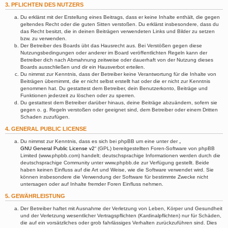
3. PFLICHTEN DES NUTZERS
Du erklärst mit der Erstellung eines Beitrags, dass er keine Inhalte enthält, die gegen
geltendes Recht oder die guten Sitten verstoßen. Du erklärst insbesondere, dass du
das Recht besitzt, die in deinen Beiträgen verwendeten Links und Bilder zu setzen
bzw. zu verwenden.
Der Betreiber des Boards übt das Hausrecht aus. Bei Verstößen gegen diese
Nutzungsbedingungen oder anderer im Board veröffentlichten Regeln kann der
Betreiber dich nach Abmahnung zeitweise oder dauerhaft von der Nutzung dieses
Boards ausschließen und dir ein Hausverbot erteilen.
Du nimmst zur Kenntnis, dass der Betreiber keine Verantwortung für die Inhalte von
Beiträgen übernimmt, die er nicht selbst erstellt hat oder die er nicht zur Kenntnis
genommen hat. Du gestattest dem Betreiber, dein Benutzerkonto, Beiträge und
Funktionen jederzeit zu löschen oder zu sperren.
Du gestattest dem Betreiber darüber hinaus, deine Beiträge abzuändern, sofern sie
gegen o. g. Regeln verstoßen oder geeignet sind, dem Betreiber oder einem Dritten
Schaden zuzufügen.
4. GENERAL PUBLIC LICENSE
Du nimmst zur Kenntnis, dass es sich bei phpBB um eine unter der „
GNU General Public License v2
“ (GPL) bereitgestellten Foren-Software von phpBB
Limited (www.phpbb.com) handelt; deutschsprachige Informationen werden durch die
deutschsprachige Community unter www.phpbb.de zur Verfügung gestellt. Beide
haben keinen Einfluss auf die Art und Weise, wie die Software verwendet wird. Sie
können insbesondere die Verwendung der Software für bestimmte Zwecke nicht
untersagen oder auf Inhalte fremder Foren Einfluss nehmen.
5. GEWÄHRLEISTUNG
Der Betreiber haftet mit Ausnahme der Verletzung von Leben, Körper und Gesundheit
und der Verletzung wesentlicher Vertragspflichten (Kardinalpflichten) nur für Schäden,
die auf ein vorsätzliches oder grob fahrlässiges Verhalten zurückzuführen sind. Dies