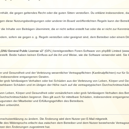
e enthält, die gegen geltendes Recht oder die guten Sitten verstoßen. Du erklärst insbesondere, 
egen diese Nutzungsbedingungen oder anderer im Board veröffentlichten Regeln kann der Betre
die Inhalte von Beiträgen übernimmt, die er nicht selbst erstellt hat oder die er nicht zur Kenn
ndern, sofern sie gegen o. g. Regeln verstoßen oder geeignet sind, dem Betreiber oder einem D
„
GNU General Public License v2
“ (GPL) bereitgestellten Foren-Software von phpBB Limited (ww
ellt. Beide haben keinen Einfluss auf die Art und Weise, wie die Software verwendet wird. Si
 und Gesundheit und der Verletzung wesentlicher Vertragspflichten (Kardinalpflichten) nur für Sc
wie insbesondere entgangenen Gewinn.
der grob fahrlässigem Verhalten oder bei Schäden aus der Verletzung von Leben, Körper und Ges
rhersehbaren Schäden und im übrigen der Höhe nach auf die vertragstypischen Durchschnittsschäde
von Leben, Körper und Gesundheit oder vorsätzlichem oder grob fahrlässigem Verhalten des Betr
Durchschnittsschäden begrenzt. Dies gilt auch für mittelbare Schäden, insbesondere entgangen
gunsten der Mitarbeiter und Erfüllungsgehilfen des Betreibers.
ben unberührt.
enschutzerklärung zu ändern. Die Änderung wird dem Nutzer per E-Mail mitgeteilt.
lle des Widerspruchs erlischt das zwischen dem Betreiber und dem Nutzer bestehende Vertragsverh
utzer den Änderungen zugestimmt hat.