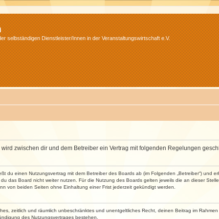
m
r selbständigen Dienstleister/Innen in der Veranstaltungswirtschaft e.V.
m“) wird zwischen dir und dem Betreiber ein Vertrag mit folgenden Regelungen gesch
ließt du einen Nutzungsvertrag mit dem Betreiber des Boards ab (im Folgenden „Betreiber“) und 
du das Board nicht weiter nutzen. Für die Nutzung des Boards gelten jeweils die an dieser Stell
n von beiden Seiten ohne Einhaltung einer Frist jederzeit gekündigt werden.
faches, zeitlich und räumlich unbeschränktes und unentgeltliches Recht, deinen Beitrag im Rahme
Kündigung des Nutzungsvertrages bestehen.