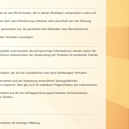
dass du das Recht besitzt, die in deinen Beiträgen verwendeten Links und
iber dich nach Abmahnung zeitweise oder dauerhaft von der Nutzung
tnis genommen hat. Du gestattest dem Betreiber, dein Benutzerkonto,
ritten Schaden zuzufügen.
w.phpbb.com) handelt; deutschsprachige Informationen werden durch die
e können insbesondere die Verwendung der Software für bestimmte Zwecke
häden, die auf ein vorsätzliches oder grob fahrlässiges Verhalten
undheit und der Verletzung wesentlicher Vertragspflichten
n begrenzt. Dies gilt auch für mittelbare Folgeschäden wie insbesondere
eibers auf die bei Vertragsschluss typischerweise vorhersehbaren
en Gewinn.
ältnis mit sofortiger Wirkung.