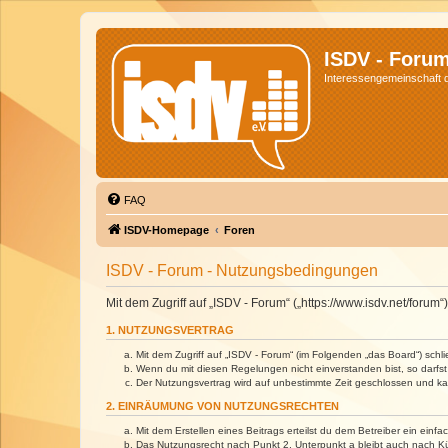
ISDV - Foru
Interessengemeinschaft de
FAQ
ISDV-Homepage
Foren
ISDV - Forum - Nutzungsbedingungen
Mit dem Zugriff auf „ISDV - Forum“ („https://www.isdv.net/foru
1. NUTZUNGSVERTRAG
Mit dem Zugriff auf „ISDV - Forum“ (im Folgenden „das Board“) sch
Wenn du mit diesen Regelungen nicht einverstanden bist, so darfst 
Der Nutzungsvertrag wird auf unbestimmte Zeit geschlossen und kan
2. EINRÄUMUNG VON NUTZUNGSRECHTEN
Mit dem Erstellen eines Beitrags erteilst du dem Betreiber ein ein
Das Nutzungsrecht nach Punkt 2, Unterpunkt a bleibt auch nach 