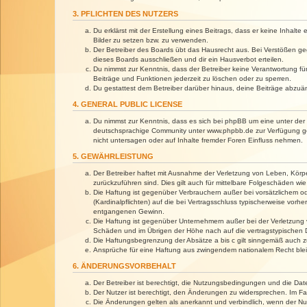
3. PFLICHTEN DES NUTZERS
Du erklärst mit der Erstellung eines Beitrags, dass er keine Inhalt
Bilder zu setzen bzw. zu verwenden.
Der Betreiber des Boards übt das Hausrecht aus. Bei Verstößen g
dieses Boards ausschließen und dir ein Hausverbot erteilen.
Du nimmst zur Kenntnis, dass der Betreiber keine Verantwortung für 
Beiträge und Funktionen jederzeit zu löschen oder zu sperren.
Du gestattest dem Betreiber darüber hinaus, deine Beiträge abzuä
4. GENERAL PUBLIC LICENSE
Du nimmst zur Kenntnis, dass es sich bei phpBB um eine unter der 
deutschsprachige Community unter www.phpbb.de zur Verfügung gest
nicht untersagen oder auf Inhalte fremder Foren Einfluss nehmen.
5. GEWÄHRLEISTUNG
Der Betreiber haftet mit Ausnahme der Verletzung von Leben, Körper
zurückzuführen sind. Dies gilt auch für mittelbare Folgeschäden 
Die Haftung ist gegenüber Verbrauchern außer bei vorsätzlichem o
(Kardinalpflichten) auf die bei Vertragsschluss typischerweise vo
entgangenen Gewinn.
Die Haftung ist gegenüber Unternehmern außer bei der Verletzung 
Schäden und im Übrigen der Höhe nach auf die vertragstypischen 
Die Haftungsbegrenzung der Absätze a bis c gilt sinngemäß auch zu
Ansprüche für eine Haftung aus zwingendem nationalem Recht blei
6. ÄNDERUNGSVORBEHALT
Der Betreiber ist berechtigt, die Nutzungsbedingungen und die Dat
Der Nutzer ist berechtigt, den Änderungen zu widersprechen. Im Fa
Die Änderungen gelten als anerkannt und verbindlich, wenn der N