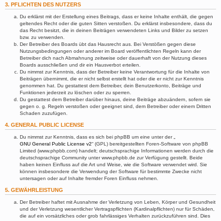
3. PFLICHTEN DES NUTZERS
Du erklärst mit der Erstellung eines Beitrags, dass er keine Inhalte enthält, die gegen
geltendes Recht oder die guten Sitten verstoßen. Du erklärst insbesondere, dass du
das Recht besitzt, die in deinen Beiträgen verwendeten Links und Bilder zu setzen
bzw. zu verwenden.
Der Betreiber des Boards übt das Hausrecht aus. Bei Verstößen gegen diese
Nutzungsbedingungen oder anderer im Board veröffentlichten Regeln kann der
Betreiber dich nach Abmahnung zeitweise oder dauerhaft von der Nutzung dieses
Boards ausschließen und dir ein Hausverbot erteilen.
Du nimmst zur Kenntnis, dass der Betreiber keine Verantwortung für die Inhalte von
Beiträgen übernimmt, die er nicht selbst erstellt hat oder die er nicht zur Kenntnis
genommen hat. Du gestattest dem Betreiber, dein Benutzerkonto, Beiträge und
Funktionen jederzeit zu löschen oder zu sperren.
Du gestattest dem Betreiber darüber hinaus, deine Beiträge abzuändern, sofern sie
gegen o. g. Regeln verstoßen oder geeignet sind, dem Betreiber oder einem Dritten
Schaden zuzufügen.
4. GENERAL PUBLIC LICENSE
Du nimmst zur Kenntnis, dass es sich bei phpBB um eine unter der „
GNU General Public License v2
“ (GPL) bereitgestellten Foren-Software von phpBB
Limited (www.phpbb.com) handelt; deutschsprachige Informationen werden durch die
deutschsprachige Community unter www.phpbb.de zur Verfügung gestellt. Beide
haben keinen Einfluss auf die Art und Weise, wie die Software verwendet wird. Sie
können insbesondere die Verwendung der Software für bestimmte Zwecke nicht
untersagen oder auf Inhalte fremder Foren Einfluss nehmen.
5. GEWÄHRLEISTUNG
Der Betreiber haftet mit Ausnahme der Verletzung von Leben, Körper und Gesundheit
und der Verletzung wesentlicher Vertragspflichten (Kardinalpflichten) nur für Schäden,
die auf ein vorsätzliches oder grob fahrlässiges Verhalten zurückzuführen sind. Dies