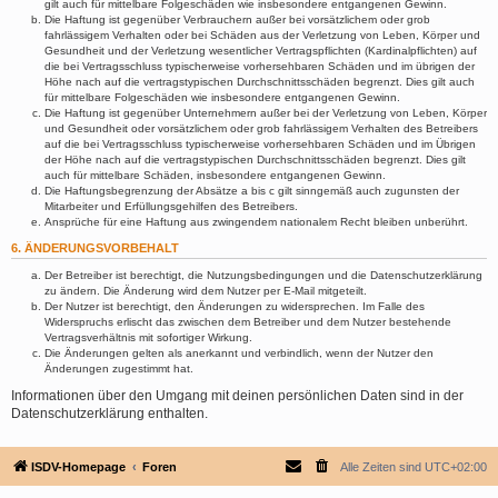
gilt auch für mittelbare Folgeschäden wie insbesondere entgangenen Gewinn.
Die Haftung ist gegenüber Verbrauchern außer bei vorsätzlichem oder grob
fahrlässigem Verhalten oder bei Schäden aus der Verletzung von Leben, Körper und
Gesundheit und der Verletzung wesentlicher Vertragspflichten (Kardinalpflichten) auf
die bei Vertragsschluss typischerweise vorhersehbaren Schäden und im übrigen der
Höhe nach auf die vertragstypischen Durchschnittsschäden begrenzt. Dies gilt auch
für mittelbare Folgeschäden wie insbesondere entgangenen Gewinn.
Die Haftung ist gegenüber Unternehmern außer bei der Verletzung von Leben, Körper
und Gesundheit oder vorsätzlichem oder grob fahrlässigem Verhalten des Betreibers
auf die bei Vertragsschluss typischerweise vorhersehbaren Schäden und im Übrigen
der Höhe nach auf die vertragstypischen Durchschnittsschäden begrenzt. Dies gilt
auch für mittelbare Schäden, insbesondere entgangenen Gewinn.
Die Haftungsbegrenzung der Absätze a bis c gilt sinngemäß auch zugunsten der
Mitarbeiter und Erfüllungsgehilfen des Betreibers.
Ansprüche für eine Haftung aus zwingendem nationalem Recht bleiben unberührt.
6. ÄNDERUNGSVORBEHALT
Der Betreiber ist berechtigt, die Nutzungsbedingungen und die Datenschutzerklärung
zu ändern. Die Änderung wird dem Nutzer per E-Mail mitgeteilt.
Der Nutzer ist berechtigt, den Änderungen zu widersprechen. Im Falle des
Widerspruchs erlischt das zwischen dem Betreiber und dem Nutzer bestehende
Vertragsverhältnis mit sofortiger Wirkung.
Die Änderungen gelten als anerkannt und verbindlich, wenn der Nutzer den
Änderungen zugestimmt hat.
Informationen über den Umgang mit deinen persönlichen Daten sind in der
Datenschutzerklärung enthalten.
ISDV-Homepage
Foren
Alle Zeiten sind
UTC+02:00