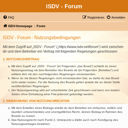
ISDV - Forum
FAQ
Registrieren
Anmelden
ISDV-Homepage
Foren
ISDV - Forum - Nutzungsbedingungen
Mit dem Zugriff auf „ISDV - Forum“ („https://www.isdv.net/forum“) wird zwischen
dir und dem Betreiber ein Vertrag mit folgenden Regelungen geschlossen:
1. NUTZUNGSVERTRAG
Mit dem Zugriff auf „ISDV - Forum“ (im Folgenden „das Board“) schließt du einen
Nutzungsvertrag mit dem Betreiber des Boards ab (im Folgenden „Betreiber“) und
erklärst dich mit den nachfolgenden Regelungen einverstanden.
Wenn du mit diesen Regelungen nicht einverstanden bist, so darfst du das Board
nicht weiter nutzen. Für die Nutzung des Boards gelten jeweils die an dieser Stelle
veröffentlichten Regelungen.
Der Nutzungsvertrag wird auf unbestimmte Zeit geschlossen und kann von beiden
Seiten ohne Einhaltung einer Frist jederzeit gekündigt werden.
2. EINRÄUMUNG VON NUTZUNGSRECHTEN
Mit dem Erstellen eines Beitrags erteilst du dem Betreiber ein einfaches, zeitlich und
räumlich unbeschränktes und unentgeltliches Recht, deinen Beitrag im Rahmen des
Boards zu nutzen.
Das Nutzungsrecht nach Punkt 2, Unterpunkt a bleibt auch nach Kündigung des
Nutzungsvertrages bestehen.