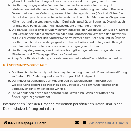
gilt auch für mittelbare Folgeschäden wie insbesondere entgangenen Gewinn.
Die Haftung ist gegenüber Verbrauchern außer bei vorsätzlichem oder grob
fahrlässigem Verhalten oder bei Schäden aus der Verletzung von Leben, Körper und
Gesundheit und der Verletzung wesentlicher Vertragspflichten (Kardinalpflichten) auf
die bei Vertragsschluss typischerweise vorhersehbaren Schäden und im übrigen der
Höhe nach auf die vertragstypischen Durchschnittsschäden begrenzt. Dies gilt auch
für mittelbare Folgeschäden wie insbesondere entgangenen Gewinn.
Die Haftung ist gegenüber Unternehmern außer bei der Verletzung von Leben, Körper
und Gesundheit oder vorsätzlichem oder grob fahrlässigem Verhalten des Betreibers
auf die bei Vertragsschluss typischerweise vorhersehbaren Schäden und im Übrigen
der Höhe nach auf die vertragstypischen Durchschnittsschäden begrenzt. Dies gilt
auch für mittelbare Schäden, insbesondere entgangenen Gewinn.
Die Haftungsbegrenzung der Absätze a bis c gilt sinngemäß auch zugunsten der
Mitarbeiter und Erfüllungsgehilfen des Betreibers.
Ansprüche für eine Haftung aus zwingendem nationalem Recht bleiben unberührt.
6. ÄNDERUNGSVORBEHALT
Der Betreiber ist berechtigt, die Nutzungsbedingungen und die Datenschutzerklärung
zu ändern. Die Änderung wird dem Nutzer per E-Mail mitgeteilt.
Der Nutzer ist berechtigt, den Änderungen zu widersprechen. Im Falle des
Widerspruchs erlischt das zwischen dem Betreiber und dem Nutzer bestehende
Vertragsverhältnis mit sofortiger Wirkung.
Die Änderungen gelten als anerkannt und verbindlich, wenn der Nutzer den
Änderungen zugestimmt hat.
Informationen über den Umgang mit deinen persönlichen Daten sind in der
Datenschutzerklärung enthalten.
ISDV-Homepage
Foren
Alle Zeiten sind
UTC+02:00