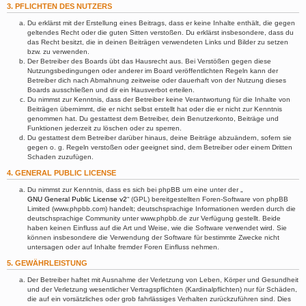
3. PFLICHTEN DES NUTZERS
Du erklärst mit der Erstellung eines Beitrags, dass er keine Inhalte enthält, die gegen
geltendes Recht oder die guten Sitten verstoßen. Du erklärst insbesondere, dass du
das Recht besitzt, die in deinen Beiträgen verwendeten Links und Bilder zu setzen
bzw. zu verwenden.
Der Betreiber des Boards übt das Hausrecht aus. Bei Verstößen gegen diese
Nutzungsbedingungen oder anderer im Board veröffentlichten Regeln kann der
Betreiber dich nach Abmahnung zeitweise oder dauerhaft von der Nutzung dieses
Boards ausschließen und dir ein Hausverbot erteilen.
Du nimmst zur Kenntnis, dass der Betreiber keine Verantwortung für die Inhalte von
Beiträgen übernimmt, die er nicht selbst erstellt hat oder die er nicht zur Kenntnis
genommen hat. Du gestattest dem Betreiber, dein Benutzerkonto, Beiträge und
Funktionen jederzeit zu löschen oder zu sperren.
Du gestattest dem Betreiber darüber hinaus, deine Beiträge abzuändern, sofern sie
gegen o. g. Regeln verstoßen oder geeignet sind, dem Betreiber oder einem Dritten
Schaden zuzufügen.
4. GENERAL PUBLIC LICENSE
Du nimmst zur Kenntnis, dass es sich bei phpBB um eine unter der „
GNU General Public License v2
“ (GPL) bereitgestellten Foren-Software von phpBB
Limited (www.phpbb.com) handelt; deutschsprachige Informationen werden durch die
deutschsprachige Community unter www.phpbb.de zur Verfügung gestellt. Beide
haben keinen Einfluss auf die Art und Weise, wie die Software verwendet wird. Sie
können insbesondere die Verwendung der Software für bestimmte Zwecke nicht
untersagen oder auf Inhalte fremder Foren Einfluss nehmen.
5. GEWÄHRLEISTUNG
Der Betreiber haftet mit Ausnahme der Verletzung von Leben, Körper und Gesundheit
und der Verletzung wesentlicher Vertragspflichten (Kardinalpflichten) nur für Schäden,
die auf ein vorsätzliches oder grob fahrlässiges Verhalten zurückzuführen sind. Dies