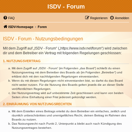
ISDV - Forum
FAQ
Registrieren
Anmelden
ISDV-Homepage
Foren
ISDV - Forum - Nutzungsbedingungen
Mit dem Zugriff auf „ISDV - Forum“ („https://www.isdv.net/forum“) wird zwischen
dir und dem Betreiber ein Vertrag mit folgenden Regelungen geschlossen:
1. NUTZUNGSVERTRAG
Mit dem Zugriff auf „ISDV - Forum“ (im Folgenden „das Board“) schließt du einen
Nutzungsvertrag mit dem Betreiber des Boards ab (im Folgenden „Betreiber“) und
erklärst dich mit den nachfolgenden Regelungen einverstanden.
Wenn du mit diesen Regelungen nicht einverstanden bist, so darfst du das Board
nicht weiter nutzen. Für die Nutzung des Boards gelten jeweils die an dieser Stelle
veröffentlichten Regelungen.
Der Nutzungsvertrag wird auf unbestimmte Zeit geschlossen und kann von beiden
Seiten ohne Einhaltung einer Frist jederzeit gekündigt werden.
2. EINRÄUMUNG VON NUTZUNGSRECHTEN
Mit dem Erstellen eines Beitrags erteilst du dem Betreiber ein einfaches, zeitlich und
räumlich unbeschränktes und unentgeltliches Recht, deinen Beitrag im Rahmen des
Boards zu nutzen.
Das Nutzungsrecht nach Punkt 2, Unterpunkt a bleibt auch nach Kündigung des
Nutzungsvertrages bestehen.