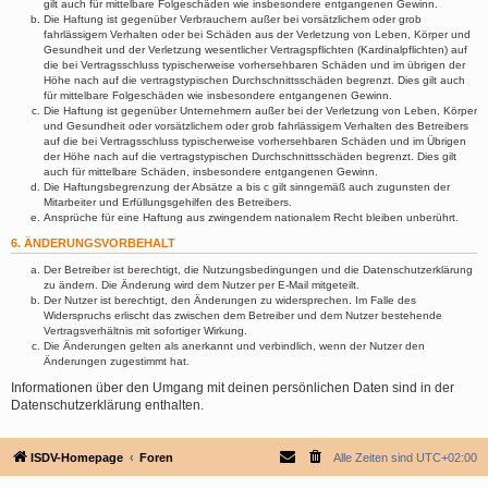
gilt auch für mittelbare Folgeschäden wie insbesondere entgangenen Gewinn.
Die Haftung ist gegenüber Verbrauchern außer bei vorsätzlichem oder grob
fahrlässigem Verhalten oder bei Schäden aus der Verletzung von Leben, Körper und
Gesundheit und der Verletzung wesentlicher Vertragspflichten (Kardinalpflichten) auf
die bei Vertragsschluss typischerweise vorhersehbaren Schäden und im übrigen der
Höhe nach auf die vertragstypischen Durchschnittsschäden begrenzt. Dies gilt auch
für mittelbare Folgeschäden wie insbesondere entgangenen Gewinn.
Die Haftung ist gegenüber Unternehmern außer bei der Verletzung von Leben, Körper
und Gesundheit oder vorsätzlichem oder grob fahrlässigem Verhalten des Betreibers
auf die bei Vertragsschluss typischerweise vorhersehbaren Schäden und im Übrigen
der Höhe nach auf die vertragstypischen Durchschnittsschäden begrenzt. Dies gilt
auch für mittelbare Schäden, insbesondere entgangenen Gewinn.
Die Haftungsbegrenzung der Absätze a bis c gilt sinngemäß auch zugunsten der
Mitarbeiter und Erfüllungsgehilfen des Betreibers.
Ansprüche für eine Haftung aus zwingendem nationalem Recht bleiben unberührt.
6. ÄNDERUNGSVORBEHALT
Der Betreiber ist berechtigt, die Nutzungsbedingungen und die Datenschutzerklärung
zu ändern. Die Änderung wird dem Nutzer per E-Mail mitgeteilt.
Der Nutzer ist berechtigt, den Änderungen zu widersprechen. Im Falle des
Widerspruchs erlischt das zwischen dem Betreiber und dem Nutzer bestehende
Vertragsverhältnis mit sofortiger Wirkung.
Die Änderungen gelten als anerkannt und verbindlich, wenn der Nutzer den
Änderungen zugestimmt hat.
Informationen über den Umgang mit deinen persönlichen Daten sind in der
Datenschutzerklärung enthalten.
ISDV-Homepage
Foren
Alle Zeiten sind
UTC+02:00