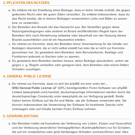
3. PFLICHTEN DES NUTZERS
Du erklärst mit der Erstellung eines Beitrags, dass er keine Inhalte enthält, die gegen
geltendes Recht oder die guten Sitten verstoßen. Du erklärst insbesondere, dass du
das Recht besitzt, die in deinen Beiträgen verwendeten Links und Bilder zu setzen
bzw. zu verwenden.
Der Betreiber des Boards übt das Hausrecht aus. Bei Verstößen gegen diese
Nutzungsbedingungen oder anderer im Board veröffentlichten Regeln kann der
Betreiber dich nach Abmahnung zeitweise oder dauerhaft von der Nutzung dieses
Boards ausschließen und dir ein Hausverbot erteilen.
Du nimmst zur Kenntnis, dass der Betreiber keine Verantwortung für die Inhalte von
Beiträgen übernimmt, die er nicht selbst erstellt hat oder die er nicht zur Kenntnis
genommen hat. Du gestattest dem Betreiber, dein Benutzerkonto, Beiträge und
Funktionen jederzeit zu löschen oder zu sperren.
Du gestattest dem Betreiber darüber hinaus, deine Beiträge abzuändern, sofern sie
gegen o. g. Regeln verstoßen oder geeignet sind, dem Betreiber oder einem Dritten
Schaden zuzufügen.
4. GENERAL PUBLIC LICENSE
Du nimmst zur Kenntnis, dass es sich bei phpBB um eine unter der „
GNU General Public License v2
“ (GPL) bereitgestellten Foren-Software von phpBB
Limited (www.phpbb.com) handelt; deutschsprachige Informationen werden durch die
deutschsprachige Community unter www.phpbb.de zur Verfügung gestellt. Beide
haben keinen Einfluss auf die Art und Weise, wie die Software verwendet wird. Sie
können insbesondere die Verwendung der Software für bestimmte Zwecke nicht
untersagen oder auf Inhalte fremder Foren Einfluss nehmen.
5. GEWÄHRLEISTUNG
Der Betreiber haftet mit Ausnahme der Verletzung von Leben, Körper und Gesundheit
und der Verletzung wesentlicher Vertragspflichten (Kardinalpflichten) nur für Schäden,
die auf ein vorsätzliches oder grob fahrlässiges Verhalten zurückzuführen sind. Dies