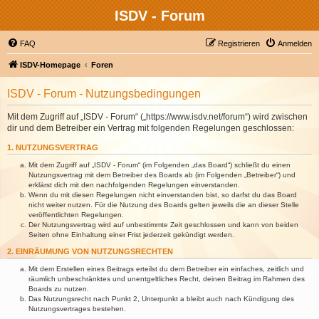
ISDV - Forum
FAQ
Registrieren
Anmelden
ISDV-Homepage
Foren
ISDV - Forum - Nutzungsbedingungen
Mit dem Zugriff auf „ISDV - Forum“ („https://www.isdv.net/forum“) wird zwischen
dir und dem Betreiber ein Vertrag mit folgenden Regelungen geschlossen:
1. NUTZUNGSVERTRAG
Mit dem Zugriff auf „ISDV - Forum“ (im Folgenden „das Board“) schließt du einen
Nutzungsvertrag mit dem Betreiber des Boards ab (im Folgenden „Betreiber“) und
erklärst dich mit den nachfolgenden Regelungen einverstanden.
Wenn du mit diesen Regelungen nicht einverstanden bist, so darfst du das Board
nicht weiter nutzen. Für die Nutzung des Boards gelten jeweils die an dieser Stelle
veröffentlichten Regelungen.
Der Nutzungsvertrag wird auf unbestimmte Zeit geschlossen und kann von beiden
Seiten ohne Einhaltung einer Frist jederzeit gekündigt werden.
2. EINRÄUMUNG VON NUTZUNGSRECHTEN
Mit dem Erstellen eines Beitrags erteilst du dem Betreiber ein einfaches, zeitlich und
räumlich unbeschränktes und unentgeltliches Recht, deinen Beitrag im Rahmen des
Boards zu nutzen.
Das Nutzungsrecht nach Punkt 2, Unterpunkt a bleibt auch nach Kündigung des
Nutzungsvertrages bestehen.