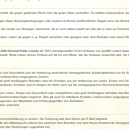
e enthält, die gegen geltendes Recht oder die guten Sitten verstoßen. Du erklärst insbesondere, 
egen diese Nutzungsbedingungen oder anderer im Board veröffentlichten Regeln kann der Betre
die Inhalte von Beiträgen übernimmt, die er nicht selbst erstellt hat oder die er nicht zur Kenn
ndern, sofern sie gegen o. g. Regeln verstoßen oder geeignet sind, dem Betreiber oder einem D
„
GNU General Public License v2
“ (GPL) bereitgestellten Foren-Software von phpBB Limited (ww
ellt. Beide haben keinen Einfluss auf die Art und Weise, wie die Software verwendet wird. Si
 und Gesundheit und der Verletzung wesentlicher Vertragspflichten (Kardinalpflichten) nur für Sc
wie insbesondere entgangenen Gewinn.
der grob fahrlässigem Verhalten oder bei Schäden aus der Verletzung von Leben, Körper und Ges
rhersehbaren Schäden und im übrigen der Höhe nach auf die vertragstypischen Durchschnittsschäde
von Leben, Körper und Gesundheit oder vorsätzlichem oder grob fahrlässigem Verhalten des Betr
Durchschnittsschäden begrenzt. Dies gilt auch für mittelbare Schäden, insbesondere entgangen
gunsten der Mitarbeiter und Erfüllungsgehilfen des Betreibers.
ben unberührt.
enschutzerklärung zu ändern. Die Änderung wird dem Nutzer per E-Mail mitgeteilt.
lle des Widerspruchs erlischt das zwischen dem Betreiber und dem Nutzer bestehende Vertragsverh
utzer den Änderungen zugestimmt hat.