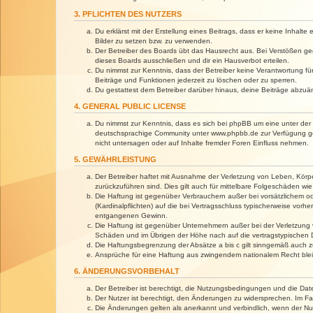
3. PFLICHTEN DES NUTZERS
Du erklärst mit der Erstellung eines Beitrags, dass er keine Inhalt
Bilder zu setzen bzw. zu verwenden.
Der Betreiber des Boards übt das Hausrecht aus. Bei Verstößen g
dieses Boards ausschließen und dir ein Hausverbot erteilen.
Du nimmst zur Kenntnis, dass der Betreiber keine Verantwortung für 
Beiträge und Funktionen jederzeit zu löschen oder zu sperren.
Du gestattest dem Betreiber darüber hinaus, deine Beiträge abzuä
4. GENERAL PUBLIC LICENSE
Du nimmst zur Kenntnis, dass es sich bei phpBB um eine unter der 
deutschsprachige Community unter www.phpbb.de zur Verfügung gest
nicht untersagen oder auf Inhalte fremder Foren Einfluss nehmen.
5. GEWÄHRLEISTUNG
Der Betreiber haftet mit Ausnahme der Verletzung von Leben, Körper
zurückzuführen sind. Dies gilt auch für mittelbare Folgeschäden 
Die Haftung ist gegenüber Verbrauchern außer bei vorsätzlichem o
(Kardinalpflichten) auf die bei Vertragsschluss typischerweise vo
entgangenen Gewinn.
Die Haftung ist gegenüber Unternehmern außer bei der Verletzung 
Schäden und im Übrigen der Höhe nach auf die vertragstypischen 
Die Haftungsbegrenzung der Absätze a bis c gilt sinngemäß auch zu
Ansprüche für eine Haftung aus zwingendem nationalem Recht blei
6. ÄNDERUNGSVORBEHALT
Der Betreiber ist berechtigt, die Nutzungsbedingungen und die Dat
Der Nutzer ist berechtigt, den Änderungen zu widersprechen. Im Fa
Die Änderungen gelten als anerkannt und verbindlich, wenn der N