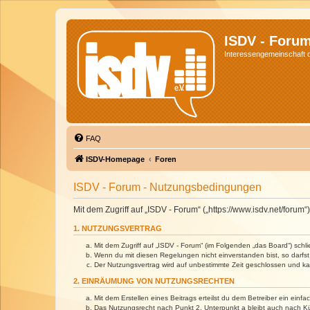
ISDV - Foru
Interessengemeinschaft de
FAQ
ISDV-Homepage
Foren
ISDV - Forum - Nutzungsbedingungen
Mit dem Zugriff auf „ISDV - Forum“ („https://www.isdv.net/foru
1. NUTZUNGSVERTRAG
Mit dem Zugriff auf „ISDV - Forum“ (im Folgenden „das Board“) sch
Wenn du mit diesen Regelungen nicht einverstanden bist, so darfst 
Der Nutzungsvertrag wird auf unbestimmte Zeit geschlossen und kan
2. EINRÄUMUNG VON NUTZUNGSRECHTEN
Mit dem Erstellen eines Beitrags erteilst du dem Betreiber ein ein
Das Nutzungsrecht nach Punkt 2, Unterpunkt a bleibt auch nach 