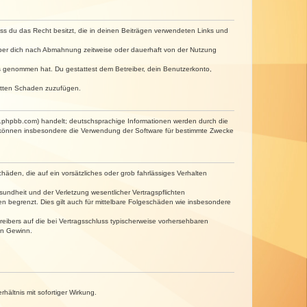
dass du das Recht besitzt, die in deinen Beiträgen verwendeten Links und
iber dich nach Abmahnung zeitweise oder dauerhaft von der Nutzung
tnis genommen hat. Du gestattest dem Betreiber, dein Benutzerkonto,
ritten Schaden zuzufügen.
w.phpbb.com) handelt; deutschsprachige Informationen werden durch die
e können insbesondere die Verwendung der Software für bestimmte Zwecke
häden, die auf ein vorsätzliches oder grob fahrlässiges Verhalten
undheit und der Verletzung wesentlicher Vertragspflichten
n begrenzt. Dies gilt auch für mittelbare Folgeschäden wie insbesondere
eibers auf die bei Vertragsschluss typischerweise vorhersehbaren
en Gewinn.
ältnis mit sofortiger Wirkung.