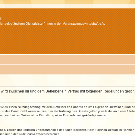
m
r selbständigen Dienstleister/Innen in der Veranstaltungswirtschaft e.V.
m“) wird zwischen dir und dem Betreiber ein Vertrag mit folgenden Regelungen gesch
ließt du einen Nutzungsvertrag mit dem Betreiber des Boards ab (im Folgenden „Betreiber“) und 
du das Board nicht weiter nutzen. Für die Nutzung des Boards gelten jeweils die an dieser Stell
n von beiden Seiten ohne Einhaltung einer Frist jederzeit gekündigt werden.
faches, zeitlich und räumlich unbeschränktes und unentgeltliches Recht, deinen Beitrag im Rahme
Kündigung des Nutzungsvertrages bestehen.