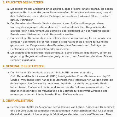
3. PFLICHTEN DES NUTZERS
Du erklärst mit der Erstellung eines Beitrags, dass er keine Inhalte enthält, die gegen
geltendes Recht oder die guten Sitten verstoßen. Du erklärst insbesondere, dass du
das Recht besitzt, die in deinen Beiträgen verwendeten Links und Bilder zu setzen
bzw. zu verwenden.
Der Betreiber des Boards übt das Hausrecht aus. Bei Verstößen gegen diese
Nutzungsbedingungen oder anderer im Board veröffentlichten Regeln kann der
Betreiber dich nach Abmahnung zeitweise oder dauerhaft von der Nutzung dieses
Boards ausschließen und dir ein Hausverbot erteilen.
Du nimmst zur Kenntnis, dass der Betreiber keine Verantwortung für die Inhalte von
Beiträgen übernimmt, die er nicht selbst erstellt hat oder die er nicht zur Kenntnis
genommen hat. Du gestattest dem Betreiber, dein Benutzerkonto, Beiträge und
Funktionen jederzeit zu löschen oder zu sperren.
Du gestattest dem Betreiber darüber hinaus, deine Beiträge abzuändern, sofern sie
gegen o. g. Regeln verstoßen oder geeignet sind, dem Betreiber oder einem Dritten
Schaden zuzufügen.
4. GENERAL PUBLIC LICENSE
Du nimmst zur Kenntnis, dass es sich bei phpBB um eine unter der „
GNU General Public License v2
“ (GPL) bereitgestellten Foren-Software von phpBB
Limited (www.phpbb.com) handelt; deutschsprachige Informationen werden durch die
deutschsprachige Community unter www.phpbb.de zur Verfügung gestellt. Beide
haben keinen Einfluss auf die Art und Weise, wie die Software verwendet wird. Sie
können insbesondere die Verwendung der Software für bestimmte Zwecke nicht
untersagen oder auf Inhalte fremder Foren Einfluss nehmen.
5. GEWÄHRLEISTUNG
Der Betreiber haftet mit Ausnahme der Verletzung von Leben, Körper und Gesundheit
und der Verletzung wesentlicher Vertragspflichten (Kardinalpflichten) nur für Schäden,
die auf ein vorsätzliches oder grob fahrlässiges Verhalten zurückzuführen sind. Dies