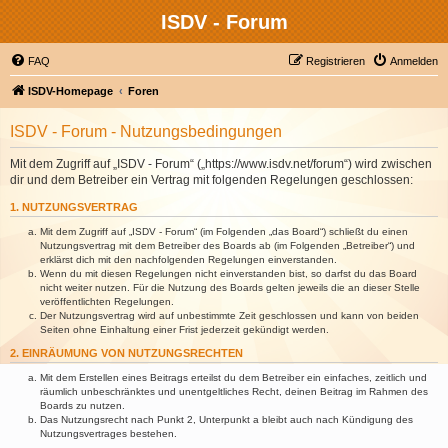
ISDV - Forum
FAQ
Registrieren
Anmelden
ISDV-Homepage
Foren
ISDV - Forum - Nutzungsbedingungen
Mit dem Zugriff auf „ISDV - Forum“ („https://www.isdv.net/forum“) wird zwischen
dir und dem Betreiber ein Vertrag mit folgenden Regelungen geschlossen:
1. NUTZUNGSVERTRAG
Mit dem Zugriff auf „ISDV - Forum“ (im Folgenden „das Board“) schließt du einen
Nutzungsvertrag mit dem Betreiber des Boards ab (im Folgenden „Betreiber“) und
erklärst dich mit den nachfolgenden Regelungen einverstanden.
Wenn du mit diesen Regelungen nicht einverstanden bist, so darfst du das Board
nicht weiter nutzen. Für die Nutzung des Boards gelten jeweils die an dieser Stelle
veröffentlichten Regelungen.
Der Nutzungsvertrag wird auf unbestimmte Zeit geschlossen und kann von beiden
Seiten ohne Einhaltung einer Frist jederzeit gekündigt werden.
2. EINRÄUMUNG VON NUTZUNGSRECHTEN
Mit dem Erstellen eines Beitrags erteilst du dem Betreiber ein einfaches, zeitlich und
räumlich unbeschränktes und unentgeltliches Recht, deinen Beitrag im Rahmen des
Boards zu nutzen.
Das Nutzungsrecht nach Punkt 2, Unterpunkt a bleibt auch nach Kündigung des
Nutzungsvertrages bestehen.