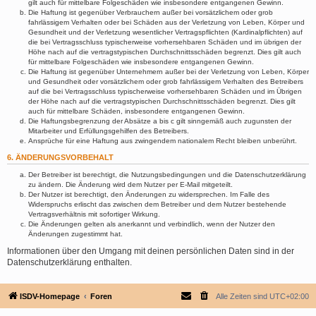
gilt auch für mittelbare Folgeschäden wie insbesondere entgangenen Gewinn.
Die Haftung ist gegenüber Verbrauchern außer bei vorsätzlichem oder grob
fahrlässigem Verhalten oder bei Schäden aus der Verletzung von Leben, Körper und
Gesundheit und der Verletzung wesentlicher Vertragspflichten (Kardinalpflichten) auf
die bei Vertragsschluss typischerweise vorhersehbaren Schäden und im übrigen der
Höhe nach auf die vertragstypischen Durchschnittsschäden begrenzt. Dies gilt auch
für mittelbare Folgeschäden wie insbesondere entgangenen Gewinn.
Die Haftung ist gegenüber Unternehmern außer bei der Verletzung von Leben, Körper
und Gesundheit oder vorsätzlichem oder grob fahrlässigem Verhalten des Betreibers
auf die bei Vertragsschluss typischerweise vorhersehbaren Schäden und im Übrigen
der Höhe nach auf die vertragstypischen Durchschnittsschäden begrenzt. Dies gilt
auch für mittelbare Schäden, insbesondere entgangenen Gewinn.
Die Haftungsbegrenzung der Absätze a bis c gilt sinngemäß auch zugunsten der
Mitarbeiter und Erfüllungsgehilfen des Betreibers.
Ansprüche für eine Haftung aus zwingendem nationalem Recht bleiben unberührt.
6. ÄNDERUNGSVORBEHALT
Der Betreiber ist berechtigt, die Nutzungsbedingungen und die Datenschutzerklärung
zu ändern. Die Änderung wird dem Nutzer per E-Mail mitgeteilt.
Der Nutzer ist berechtigt, den Änderungen zu widersprechen. Im Falle des
Widerspruchs erlischt das zwischen dem Betreiber und dem Nutzer bestehende
Vertragsverhältnis mit sofortiger Wirkung.
Die Änderungen gelten als anerkannt und verbindlich, wenn der Nutzer den
Änderungen zugestimmt hat.
Informationen über den Umgang mit deinen persönlichen Daten sind in der
Datenschutzerklärung enthalten.
ISDV-Homepage
Foren
Alle Zeiten sind
UTC+02:00