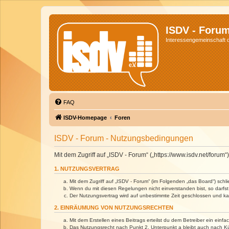
ISDV - Foru
Interessengemeinschaft de
FAQ
ISDV-Homepage
Foren
ISDV - Forum - Nutzungsbedingungen
Mit dem Zugriff auf „ISDV - Forum“ („https://www.isdv.net/foru
1. NUTZUNGSVERTRAG
Mit dem Zugriff auf „ISDV - Forum“ (im Folgenden „das Board“) sch
Wenn du mit diesen Regelungen nicht einverstanden bist, so darfst 
Der Nutzungsvertrag wird auf unbestimmte Zeit geschlossen und kan
2. EINRÄUMUNG VON NUTZUNGSRECHTEN
Mit dem Erstellen eines Beitrags erteilst du dem Betreiber ein ein
Das Nutzungsrecht nach Punkt 2, Unterpunkt a bleibt auch nach 