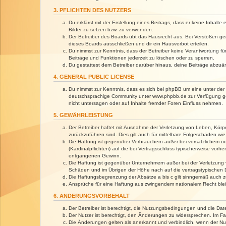
3. PFLICHTEN DES NUTZERS
Du erklärst mit der Erstellung eines Beitrags, dass er keine Inhalt
Bilder zu setzen bzw. zu verwenden.
Der Betreiber des Boards übt das Hausrecht aus. Bei Verstößen g
dieses Boards ausschließen und dir ein Hausverbot erteilen.
Du nimmst zur Kenntnis, dass der Betreiber keine Verantwortung für 
Beiträge und Funktionen jederzeit zu löschen oder zu sperren.
Du gestattest dem Betreiber darüber hinaus, deine Beiträge abzuä
4. GENERAL PUBLIC LICENSE
Du nimmst zur Kenntnis, dass es sich bei phpBB um eine unter der 
deutschsprachige Community unter www.phpbb.de zur Verfügung gest
nicht untersagen oder auf Inhalte fremder Foren Einfluss nehmen.
5. GEWÄHRLEISTUNG
Der Betreiber haftet mit Ausnahme der Verletzung von Leben, Körper
zurückzuführen sind. Dies gilt auch für mittelbare Folgeschäden 
Die Haftung ist gegenüber Verbrauchern außer bei vorsätzlichem o
(Kardinalpflichten) auf die bei Vertragsschluss typischerweise vo
entgangenen Gewinn.
Die Haftung ist gegenüber Unternehmern außer bei der Verletzung 
Schäden und im Übrigen der Höhe nach auf die vertragstypischen 
Die Haftungsbegrenzung der Absätze a bis c gilt sinngemäß auch zu
Ansprüche für eine Haftung aus zwingendem nationalem Recht blei
6. ÄNDERUNGSVORBEHALT
Der Betreiber ist berechtigt, die Nutzungsbedingungen und die Dat
Der Nutzer ist berechtigt, den Änderungen zu widersprechen. Im Fa
Die Änderungen gelten als anerkannt und verbindlich, wenn der N