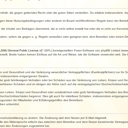
e enthält, die gegen geltendes Recht oder die guten Sitten verstoßen. Du erklärst insbesondere, 
egen diese Nutzungsbedingungen oder anderer im Board veröffentlichten Regeln kann der Betre
die Inhalte von Beiträgen übernimmt, die er nicht selbst erstellt hat oder die er nicht zur Kenn
ndern, sofern sie gegen o. g. Regeln verstoßen oder geeignet sind, dem Betreiber oder einem D
„
GNU General Public License v2
“ (GPL) bereitgestellten Foren-Software von phpBB Limited (ww
ellt. Beide haben keinen Einfluss auf die Art und Weise, wie die Software verwendet wird. Si
 und Gesundheit und der Verletzung wesentlicher Vertragspflichten (Kardinalpflichten) nur für Sc
wie insbesondere entgangenen Gewinn.
der grob fahrlässigem Verhalten oder bei Schäden aus der Verletzung von Leben, Körper und Ges
rhersehbaren Schäden und im übrigen der Höhe nach auf die vertragstypischen Durchschnittsschäde
von Leben, Körper und Gesundheit oder vorsätzlichem oder grob fahrlässigem Verhalten des Betr
Durchschnittsschäden begrenzt. Dies gilt auch für mittelbare Schäden, insbesondere entgangen
gunsten der Mitarbeiter und Erfüllungsgehilfen des Betreibers.
ben unberührt.
enschutzerklärung zu ändern. Die Änderung wird dem Nutzer per E-Mail mitgeteilt.
lle des Widerspruchs erlischt das zwischen dem Betreiber und dem Nutzer bestehende Vertragsverh
utzer den Änderungen zugestimmt hat.