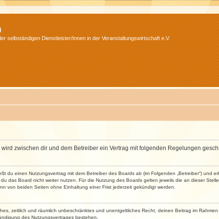
m
r selbständigen Dienstleister/Innen in der Veranstaltungswirtschaft e.V.
m“) wird zwischen dir und dem Betreiber ein Vertrag mit folgenden Regelungen gesch
ließt du einen Nutzungsvertrag mit dem Betreiber des Boards ab (im Folgenden „Betreiber“) und 
du das Board nicht weiter nutzen. Für die Nutzung des Boards gelten jeweils die an dieser Stell
n von beiden Seiten ohne Einhaltung einer Frist jederzeit gekündigt werden.
faches, zeitlich und räumlich unbeschränktes und unentgeltliches Recht, deinen Beitrag im Rahme
Kündigung des Nutzungsvertrages bestehen.