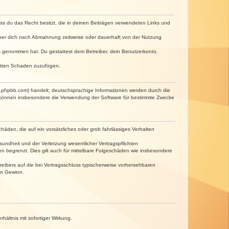
dass du das Recht besitzt, die in deinen Beiträgen verwendeten Links und
iber dich nach Abmahnung zeitweise oder dauerhaft von der Nutzung
tnis genommen hat. Du gestattest dem Betreiber, dein Benutzerkonto,
ritten Schaden zuzufügen.
w.phpbb.com) handelt; deutschsprachige Informationen werden durch die
e können insbesondere die Verwendung der Software für bestimmte Zwecke
häden, die auf ein vorsätzliches oder grob fahrlässiges Verhalten
undheit und der Verletzung wesentlicher Vertragspflichten
n begrenzt. Dies gilt auch für mittelbare Folgeschäden wie insbesondere
eibers auf die bei Vertragsschluss typischerweise vorhersehbaren
en Gewinn.
ältnis mit sofortiger Wirkung.