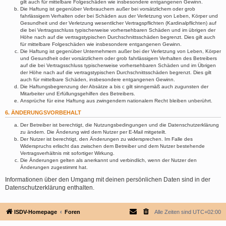
gilt auch für mittelbare Folgeschäden wie insbesondere entgangenen Gewinn.
Die Haftung ist gegenüber Verbrauchern außer bei vorsätzlichem oder grob
fahrlässigem Verhalten oder bei Schäden aus der Verletzung von Leben, Körper und
Gesundheit und der Verletzung wesentlicher Vertragspflichten (Kardinalpflichten) auf
die bei Vertragsschluss typischerweise vorhersehbaren Schäden und im übrigen der
Höhe nach auf die vertragstypischen Durchschnittsschäden begrenzt. Dies gilt auch
für mittelbare Folgeschäden wie insbesondere entgangenen Gewinn.
Die Haftung ist gegenüber Unternehmern außer bei der Verletzung von Leben, Körper
und Gesundheit oder vorsätzlichem oder grob fahrlässigem Verhalten des Betreibers
auf die bei Vertragsschluss typischerweise vorhersehbaren Schäden und im Übrigen
der Höhe nach auf die vertragstypischen Durchschnittsschäden begrenzt. Dies gilt
auch für mittelbare Schäden, insbesondere entgangenen Gewinn.
Die Haftungsbegrenzung der Absätze a bis c gilt sinngemäß auch zugunsten der
Mitarbeiter und Erfüllungsgehilfen des Betreibers.
Ansprüche für eine Haftung aus zwingendem nationalem Recht bleiben unberührt.
6. ÄNDERUNGSVORBEHALT
Der Betreiber ist berechtigt, die Nutzungsbedingungen und die Datenschutzerklärung
zu ändern. Die Änderung wird dem Nutzer per E-Mail mitgeteilt.
Der Nutzer ist berechtigt, den Änderungen zu widersprechen. Im Falle des
Widerspruchs erlischt das zwischen dem Betreiber und dem Nutzer bestehende
Vertragsverhältnis mit sofortiger Wirkung.
Die Änderungen gelten als anerkannt und verbindlich, wenn der Nutzer den
Änderungen zugestimmt hat.
Informationen über den Umgang mit deinen persönlichen Daten sind in der
Datenschutzerklärung enthalten.
ISDV-Homepage
Foren
Alle Zeiten sind
UTC+02:00