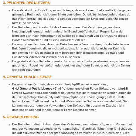
3. PFLICHTEN DES NUTZERS
Du erklärst mit der Erstellung eines Beitrags, dass er keine Inhalte enthält, die gegen
geltendes Recht oder die guten Sitten verstoßen. Du erklärst insbesondere, dass du
das Recht besitzt, die in deinen Beiträgen verwendeten Links und Bilder zu setzen
bzw. zu verwenden.
Der Betreiber des Boards übt das Hausrecht aus. Bei Verstößen gegen diese
Nutzungsbedingungen oder anderer im Board veröffentlichten Regeln kann der
Betreiber dich nach Abmahnung zeitweise oder dauerhaft von der Nutzung dieses
Boards ausschließen und dir ein Hausverbot erteilen.
Du nimmst zur Kenntnis, dass der Betreiber keine Verantwortung für die Inhalte von
Beiträgen übernimmt, die er nicht selbst erstellt hat oder die er nicht zur Kenntnis
genommen hat. Du gestattest dem Betreiber, dein Benutzerkonto, Beiträge und
Funktionen jederzeit zu löschen oder zu sperren.
Du gestattest dem Betreiber darüber hinaus, deine Beiträge abzuändern, sofern sie
gegen o. g. Regeln verstoßen oder geeignet sind, dem Betreiber oder einem Dritten
Schaden zuzufügen.
4. GENERAL PUBLIC LICENSE
Du nimmst zur Kenntnis, dass es sich bei phpBB um eine unter der „
GNU General Public License v2
“ (GPL) bereitgestellten Foren-Software von phpBB
Limited (www.phpbb.com) handelt; deutschsprachige Informationen werden durch die
deutschsprachige Community unter www.phpbb.de zur Verfügung gestellt. Beide
haben keinen Einfluss auf die Art und Weise, wie die Software verwendet wird. Sie
können insbesondere die Verwendung der Software für bestimmte Zwecke nicht
untersagen oder auf Inhalte fremder Foren Einfluss nehmen.
5. GEWÄHRLEISTUNG
Der Betreiber haftet mit Ausnahme der Verletzung von Leben, Körper und Gesundheit
und der Verletzung wesentlicher Vertragspflichten (Kardinalpflichten) nur für Schäden,
die auf ein vorsätzliches oder grob fahrlässiges Verhalten zurückzuführen sind. Dies