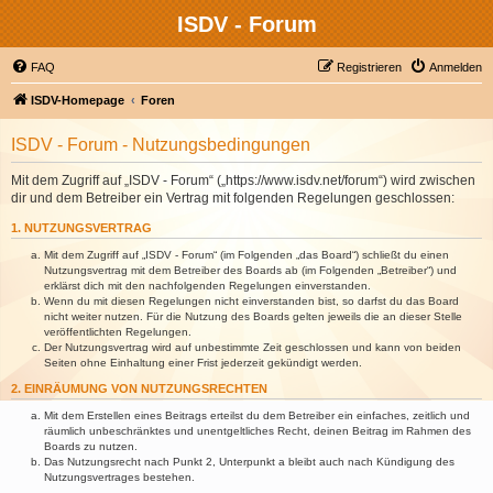
ISDV - Forum
FAQ
Registrieren
Anmelden
ISDV-Homepage
Foren
ISDV - Forum - Nutzungsbedingungen
Mit dem Zugriff auf „ISDV - Forum“ („https://www.isdv.net/forum“) wird zwischen
dir und dem Betreiber ein Vertrag mit folgenden Regelungen geschlossen:
1. NUTZUNGSVERTRAG
Mit dem Zugriff auf „ISDV - Forum“ (im Folgenden „das Board“) schließt du einen
Nutzungsvertrag mit dem Betreiber des Boards ab (im Folgenden „Betreiber“) und
erklärst dich mit den nachfolgenden Regelungen einverstanden.
Wenn du mit diesen Regelungen nicht einverstanden bist, so darfst du das Board
nicht weiter nutzen. Für die Nutzung des Boards gelten jeweils die an dieser Stelle
veröffentlichten Regelungen.
Der Nutzungsvertrag wird auf unbestimmte Zeit geschlossen und kann von beiden
Seiten ohne Einhaltung einer Frist jederzeit gekündigt werden.
2. EINRÄUMUNG VON NUTZUNGSRECHTEN
Mit dem Erstellen eines Beitrags erteilst du dem Betreiber ein einfaches, zeitlich und
räumlich unbeschränktes und unentgeltliches Recht, deinen Beitrag im Rahmen des
Boards zu nutzen.
Das Nutzungsrecht nach Punkt 2, Unterpunkt a bleibt auch nach Kündigung des
Nutzungsvertrages bestehen.