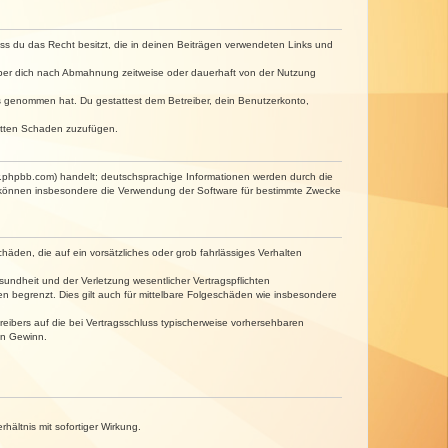
dass du das Recht besitzt, die in deinen Beiträgen verwendeten Links und
iber dich nach Abmahnung zeitweise oder dauerhaft von der Nutzung
tnis genommen hat. Du gestattest dem Betreiber, dein Benutzerkonto,
ritten Schaden zuzufügen.
w.phpbb.com) handelt; deutschsprachige Informationen werden durch die
e können insbesondere die Verwendung der Software für bestimmte Zwecke
häden, die auf ein vorsätzliches oder grob fahrlässiges Verhalten
undheit und der Verletzung wesentlicher Vertragspflichten
n begrenzt. Dies gilt auch für mittelbare Folgeschäden wie insbesondere
eibers auf die bei Vertragsschluss typischerweise vorhersehbaren
en Gewinn.
ältnis mit sofortiger Wirkung.