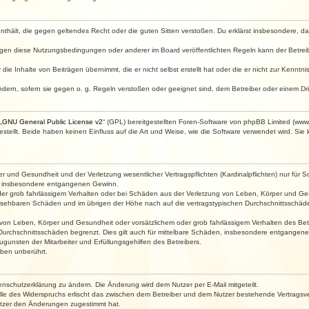
e enthält, die gegen geltendes Recht oder die guten Sitten verstoßen. Du erklärst insbesondere, 
egen diese Nutzungsbedingungen oder anderer im Board veröffentlichten Regeln kann der Betre
die Inhalte von Beiträgen übernimmt, die er nicht selbst erstellt hat oder die er nicht zur Kenn
ndern, sofern sie gegen o. g. Regeln verstoßen oder geeignet sind, dem Betreiber oder einem D
„
GNU General Public License v2
“ (GPL) bereitgestellten Foren-Software von phpBB Limited (ww
ellt. Beide haben keinen Einfluss auf die Art und Weise, wie die Software verwendet wird. Si
 und Gesundheit und der Verletzung wesentlicher Vertragspflichten (Kardinalpflichten) nur für Sc
wie insbesondere entgangenen Gewinn.
der grob fahrlässigem Verhalten oder bei Schäden aus der Verletzung von Leben, Körper und Ges
rhersehbaren Schäden und im übrigen der Höhe nach auf die vertragstypischen Durchschnittsschäde
von Leben, Körper und Gesundheit oder vorsätzlichem oder grob fahrlässigem Verhalten des Betr
Durchschnittsschäden begrenzt. Dies gilt auch für mittelbare Schäden, insbesondere entgangen
gunsten der Mitarbeiter und Erfüllungsgehilfen des Betreibers.
ben unberührt.
enschutzerklärung zu ändern. Die Änderung wird dem Nutzer per E-Mail mitgeteilt.
lle des Widerspruchs erlischt das zwischen dem Betreiber und dem Nutzer bestehende Vertragsverh
utzer den Änderungen zugestimmt hat.