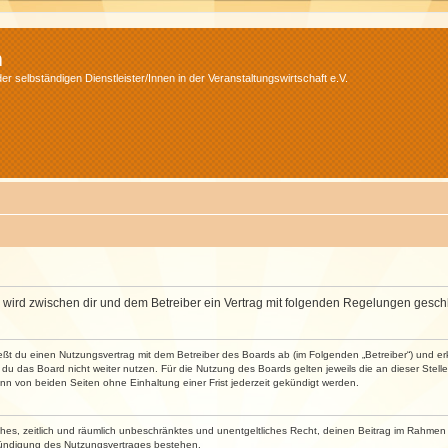
m
r selbständigen Dienstleister/Innen in der Veranstaltungswirtschaft e.V.
m“) wird zwischen dir und dem Betreiber ein Vertrag mit folgenden Regelungen gesch
ließt du einen Nutzungsvertrag mit dem Betreiber des Boards ab (im Folgenden „Betreiber“) und 
du das Board nicht weiter nutzen. Für die Nutzung des Boards gelten jeweils die an dieser Stell
n von beiden Seiten ohne Einhaltung einer Frist jederzeit gekündigt werden.
faches, zeitlich und räumlich unbeschränktes und unentgeltliches Recht, deinen Beitrag im Rahme
Kündigung des Nutzungsvertrages bestehen.