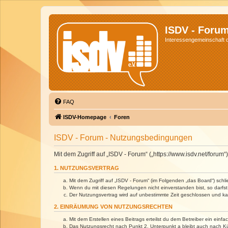
ISDV - Foru
Interessengemeinschaft de
FAQ
ISDV-Homepage
Foren
ISDV - Forum - Nutzungsbedingungen
Mit dem Zugriff auf „ISDV - Forum“ („https://www.isdv.net/foru
1. NUTZUNGSVERTRAG
Mit dem Zugriff auf „ISDV - Forum“ (im Folgenden „das Board“) sch
Wenn du mit diesen Regelungen nicht einverstanden bist, so darfst 
Der Nutzungsvertrag wird auf unbestimmte Zeit geschlossen und kan
2. EINRÄUMUNG VON NUTZUNGSRECHTEN
Mit dem Erstellen eines Beitrags erteilst du dem Betreiber ein ein
Das Nutzungsrecht nach Punkt 2, Unterpunkt a bleibt auch nach 