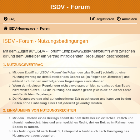
ISDV - Forum
FAQ
Registrieren
Anmelden
ISDV-Homepage
Foren
ISDV - Forum - Nutzungsbedingungen
Mit dem Zugriff auf „ISDV - Forum“ („https://www.isdv.net/forum“) wird zwischen
dir und dem Betreiber ein Vertrag mit folgenden Regelungen geschlossen:
1. NUTZUNGSVERTRAG
Mit dem Zugriff auf „ISDV - Forum“ (im Folgenden „das Board“) schließt du einen
Nutzungsvertrag mit dem Betreiber des Boards ab (im Folgenden „Betreiber“) und
erklärst dich mit den nachfolgenden Regelungen einverstanden.
Wenn du mit diesen Regelungen nicht einverstanden bist, so darfst du das Board
nicht weiter nutzen. Für die Nutzung des Boards gelten jeweils die an dieser Stelle
veröffentlichten Regelungen.
Der Nutzungsvertrag wird auf unbestimmte Zeit geschlossen und kann von beiden
Seiten ohne Einhaltung einer Frist jederzeit gekündigt werden.
2. EINRÄUMUNG VON NUTZUNGSRECHTEN
Mit dem Erstellen eines Beitrags erteilst du dem Betreiber ein einfaches, zeitlich und
räumlich unbeschränktes und unentgeltliches Recht, deinen Beitrag im Rahmen des
Boards zu nutzen.
Das Nutzungsrecht nach Punkt 2, Unterpunkt a bleibt auch nach Kündigung des
Nutzungsvertrages bestehen.