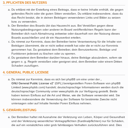
3. PFLICHTEN DES NUTZERS
Du erklärst mit der Erstellung eines Beitrags, dass er keine Inhalte enthält, die gegen
geltendes Recht oder die guten Sitten verstoßen. Du erklärst insbesondere, dass du
das Recht besitzt, die in deinen Beiträgen verwendeten Links und Bilder zu setzen
bzw. zu verwenden.
Der Betreiber des Boards übt das Hausrecht aus. Bei Verstößen gegen diese
Nutzungsbedingungen oder anderer im Board veröffentlichten Regeln kann der
Betreiber dich nach Abmahnung zeitweise oder dauerhaft von der Nutzung dieses
Boards ausschließen und dir ein Hausverbot erteilen.
Du nimmst zur Kenntnis, dass der Betreiber keine Verantwortung für die Inhalte von
Beiträgen übernimmt, die er nicht selbst erstellt hat oder die er nicht zur Kenntnis
genommen hat. Du gestattest dem Betreiber, dein Benutzerkonto, Beiträge und
Funktionen jederzeit zu löschen oder zu sperren.
Du gestattest dem Betreiber darüber hinaus, deine Beiträge abzuändern, sofern sie
gegen o. g. Regeln verstoßen oder geeignet sind, dem Betreiber oder einem Dritten
Schaden zuzufügen.
4. GENERAL PUBLIC LICENSE
Du nimmst zur Kenntnis, dass es sich bei phpBB um eine unter der „
GNU General Public License v2
“ (GPL) bereitgestellten Foren-Software von phpBB
Limited (www.phpbb.com) handelt; deutschsprachige Informationen werden durch die
deutschsprachige Community unter www.phpbb.de zur Verfügung gestellt. Beide
haben keinen Einfluss auf die Art und Weise, wie die Software verwendet wird. Sie
können insbesondere die Verwendung der Software für bestimmte Zwecke nicht
untersagen oder auf Inhalte fremder Foren Einfluss nehmen.
5. GEWÄHRLEISTUNG
Der Betreiber haftet mit Ausnahme der Verletzung von Leben, Körper und Gesundheit
und der Verletzung wesentlicher Vertragspflichten (Kardinalpflichten) nur für Schäden,
die auf ein vorsätzliches oder grob fahrlässiges Verhalten zurückzuführen sind. Dies