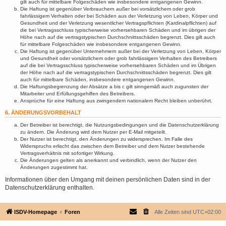
gilt auch für mittelbare Folgeschäden wie insbesondere entgangenen Gewinn.
Die Haftung ist gegenüber Verbrauchern außer bei vorsätzlichem oder grob
fahrlässigem Verhalten oder bei Schäden aus der Verletzung von Leben, Körper und
Gesundheit und der Verletzung wesentlicher Vertragspflichten (Kardinalpflichten) auf
die bei Vertragsschluss typischerweise vorhersehbaren Schäden und im übrigen der
Höhe nach auf die vertragstypischen Durchschnittsschäden begrenzt. Dies gilt auch
für mittelbare Folgeschäden wie insbesondere entgangenen Gewinn.
Die Haftung ist gegenüber Unternehmern außer bei der Verletzung von Leben, Körper
und Gesundheit oder vorsätzlichem oder grob fahrlässigem Verhalten des Betreibers
auf die bei Vertragsschluss typischerweise vorhersehbaren Schäden und im Übrigen
der Höhe nach auf die vertragstypischen Durchschnittsschäden begrenzt. Dies gilt
auch für mittelbare Schäden, insbesondere entgangenen Gewinn.
Die Haftungsbegrenzung der Absätze a bis c gilt sinngemäß auch zugunsten der
Mitarbeiter und Erfüllungsgehilfen des Betreibers.
Ansprüche für eine Haftung aus zwingendem nationalem Recht bleiben unberührt.
6. ÄNDERUNGSVORBEHALT
Der Betreiber ist berechtigt, die Nutzungsbedingungen und die Datenschutzerklärung
zu ändern. Die Änderung wird dem Nutzer per E-Mail mitgeteilt.
Der Nutzer ist berechtigt, den Änderungen zu widersprechen. Im Falle des
Widerspruchs erlischt das zwischen dem Betreiber und dem Nutzer bestehende
Vertragsverhältnis mit sofortiger Wirkung.
Die Änderungen gelten als anerkannt und verbindlich, wenn der Nutzer den
Änderungen zugestimmt hat.
Informationen über den Umgang mit deinen persönlichen Daten sind in der
Datenschutzerklärung enthalten.
ISDV-Homepage
Foren
Alle Zeiten sind
UTC+02:00