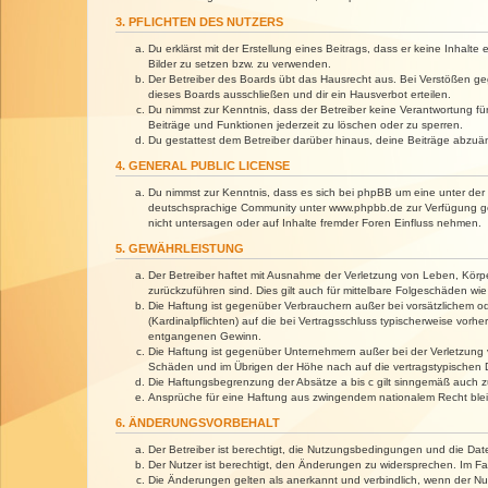
3. PFLICHTEN DES NUTZERS
Du erklärst mit der Erstellung eines Beitrags, dass er keine Inhalt
Bilder zu setzen bzw. zu verwenden.
Der Betreiber des Boards übt das Hausrecht aus. Bei Verstößen g
dieses Boards ausschließen und dir ein Hausverbot erteilen.
Du nimmst zur Kenntnis, dass der Betreiber keine Verantwortung für 
Beiträge und Funktionen jederzeit zu löschen oder zu sperren.
Du gestattest dem Betreiber darüber hinaus, deine Beiträge abzuä
4. GENERAL PUBLIC LICENSE
Du nimmst zur Kenntnis, dass es sich bei phpBB um eine unter der 
deutschsprachige Community unter www.phpbb.de zur Verfügung gest
nicht untersagen oder auf Inhalte fremder Foren Einfluss nehmen.
5. GEWÄHRLEISTUNG
Der Betreiber haftet mit Ausnahme der Verletzung von Leben, Körper
zurückzuführen sind. Dies gilt auch für mittelbare Folgeschäden 
Die Haftung ist gegenüber Verbrauchern außer bei vorsätzlichem o
(Kardinalpflichten) auf die bei Vertragsschluss typischerweise vo
entgangenen Gewinn.
Die Haftung ist gegenüber Unternehmern außer bei der Verletzung 
Schäden und im Übrigen der Höhe nach auf die vertragstypischen 
Die Haftungsbegrenzung der Absätze a bis c gilt sinngemäß auch zu
Ansprüche für eine Haftung aus zwingendem nationalem Recht blei
6. ÄNDERUNGSVORBEHALT
Der Betreiber ist berechtigt, die Nutzungsbedingungen und die Dat
Der Nutzer ist berechtigt, den Änderungen zu widersprechen. Im Fa
Die Änderungen gelten als anerkannt und verbindlich, wenn der N