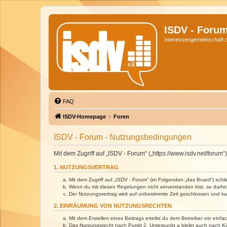
ISDV - Foru
Interessengemeinschaft de
FAQ
ISDV-Homepage
Foren
ISDV - Forum - Nutzungsbedingungen
Mit dem Zugriff auf „ISDV - Forum“ („https://www.isdv.net/foru
1. NUTZUNGSVERTRAG
Mit dem Zugriff auf „ISDV - Forum“ (im Folgenden „das Board“) sch
Wenn du mit diesen Regelungen nicht einverstanden bist, so darfst 
Der Nutzungsvertrag wird auf unbestimmte Zeit geschlossen und kan
2. EINRÄUMUNG VON NUTZUNGSRECHTEN
Mit dem Erstellen eines Beitrags erteilst du dem Betreiber ein ein
Das Nutzungsrecht nach Punkt 2, Unterpunkt a bleibt auch nach 