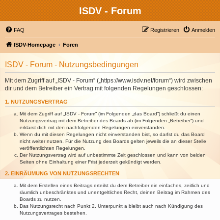
ISDV - Forum
FAQ
Registrieren
Anmelden
ISDV-Homepage
Foren
ISDV - Forum - Nutzungsbedingungen
Mit dem Zugriff auf „ISDV - Forum“ („https://www.isdv.net/forum“) wird zwischen
dir und dem Betreiber ein Vertrag mit folgenden Regelungen geschlossen:
1. NUTZUNGSVERTRAG
Mit dem Zugriff auf „ISDV - Forum“ (im Folgenden „das Board“) schließt du einen
Nutzungsvertrag mit dem Betreiber des Boards ab (im Folgenden „Betreiber“) und
erklärst dich mit den nachfolgenden Regelungen einverstanden.
Wenn du mit diesen Regelungen nicht einverstanden bist, so darfst du das Board
nicht weiter nutzen. Für die Nutzung des Boards gelten jeweils die an dieser Stelle
veröffentlichten Regelungen.
Der Nutzungsvertrag wird auf unbestimmte Zeit geschlossen und kann von beiden
Seiten ohne Einhaltung einer Frist jederzeit gekündigt werden.
2. EINRÄUMUNG VON NUTZUNGSRECHTEN
Mit dem Erstellen eines Beitrags erteilst du dem Betreiber ein einfaches, zeitlich und
räumlich unbeschränktes und unentgeltliches Recht, deinen Beitrag im Rahmen des
Boards zu nutzen.
Das Nutzungsrecht nach Punkt 2, Unterpunkt a bleibt auch nach Kündigung des
Nutzungsvertrages bestehen.