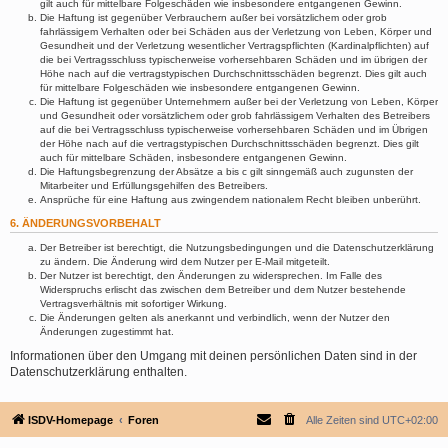
gilt auch für mittelbare Folgeschäden wie insbesondere entgangenen Gewinn.
Die Haftung ist gegenüber Verbrauchern außer bei vorsätzlichem oder grob
fahrlässigem Verhalten oder bei Schäden aus der Verletzung von Leben, Körper und
Gesundheit und der Verletzung wesentlicher Vertragspflichten (Kardinalpflichten) auf
die bei Vertragsschluss typischerweise vorhersehbaren Schäden und im übrigen der
Höhe nach auf die vertragstypischen Durchschnittsschäden begrenzt. Dies gilt auch
für mittelbare Folgeschäden wie insbesondere entgangenen Gewinn.
Die Haftung ist gegenüber Unternehmern außer bei der Verletzung von Leben, Körper
und Gesundheit oder vorsätzlichem oder grob fahrlässigem Verhalten des Betreibers
auf die bei Vertragsschluss typischerweise vorhersehbaren Schäden und im Übrigen
der Höhe nach auf die vertragstypischen Durchschnittsschäden begrenzt. Dies gilt
auch für mittelbare Schäden, insbesondere entgangenen Gewinn.
Die Haftungsbegrenzung der Absätze a bis c gilt sinngemäß auch zugunsten der
Mitarbeiter und Erfüllungsgehilfen des Betreibers.
Ansprüche für eine Haftung aus zwingendem nationalem Recht bleiben unberührt.
6. ÄNDERUNGSVORBEHALT
Der Betreiber ist berechtigt, die Nutzungsbedingungen und die Datenschutzerklärung
zu ändern. Die Änderung wird dem Nutzer per E-Mail mitgeteilt.
Der Nutzer ist berechtigt, den Änderungen zu widersprechen. Im Falle des
Widerspruchs erlischt das zwischen dem Betreiber und dem Nutzer bestehende
Vertragsverhältnis mit sofortiger Wirkung.
Die Änderungen gelten als anerkannt und verbindlich, wenn der Nutzer den
Änderungen zugestimmt hat.
Informationen über den Umgang mit deinen persönlichen Daten sind in der
Datenschutzerklärung enthalten.
ISDV-Homepage
Foren
Alle Zeiten sind
UTC+02:00