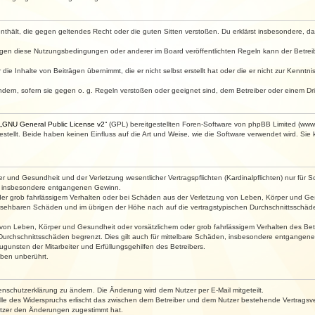
e enthält, die gegen geltendes Recht oder die guten Sitten verstoßen. Du erklärst insbesondere, 
egen diese Nutzungsbedingungen oder anderer im Board veröffentlichten Regeln kann der Betre
die Inhalte von Beiträgen übernimmt, die er nicht selbst erstellt hat oder die er nicht zur Kenn
ndern, sofern sie gegen o. g. Regeln verstoßen oder geeignet sind, dem Betreiber oder einem D
„
GNU General Public License v2
“ (GPL) bereitgestellten Foren-Software von phpBB Limited (ww
ellt. Beide haben keinen Einfluss auf die Art und Weise, wie die Software verwendet wird. Si
 und Gesundheit und der Verletzung wesentlicher Vertragspflichten (Kardinalpflichten) nur für Sc
wie insbesondere entgangenen Gewinn.
der grob fahrlässigem Verhalten oder bei Schäden aus der Verletzung von Leben, Körper und Ges
rhersehbaren Schäden und im übrigen der Höhe nach auf die vertragstypischen Durchschnittsschäde
von Leben, Körper und Gesundheit oder vorsätzlichem oder grob fahrlässigem Verhalten des Betr
Durchschnittsschäden begrenzt. Dies gilt auch für mittelbare Schäden, insbesondere entgangen
gunsten der Mitarbeiter und Erfüllungsgehilfen des Betreibers.
ben unberührt.
enschutzerklärung zu ändern. Die Änderung wird dem Nutzer per E-Mail mitgeteilt.
lle des Widerspruchs erlischt das zwischen dem Betreiber und dem Nutzer bestehende Vertragsverh
utzer den Änderungen zugestimmt hat.