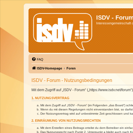
ISDV - Foru
Interessengemeinschaft de
FAQ
ISDV-Homepage
Foren
ISDV - Forum - Nutzungsbedingungen
Mit dem Zugriff auf „ISDV - Forum“ („https://www.isdv.net/foru
1. NUTZUNGSVERTRAG
Mit dem Zugriff auf „ISDV - Forum“ (im Folgenden „das Board“) sch
Wenn du mit diesen Regelungen nicht einverstanden bist, so darfst 
Der Nutzungsvertrag wird auf unbestimmte Zeit geschlossen und kan
2. EINRÄUMUNG VON NUTZUNGSRECHTEN
Mit dem Erstellen eines Beitrags erteilst du dem Betreiber ein ein
Das Nutzungsrecht nach Punkt 2, Unterpunkt a bleibt auch nach 