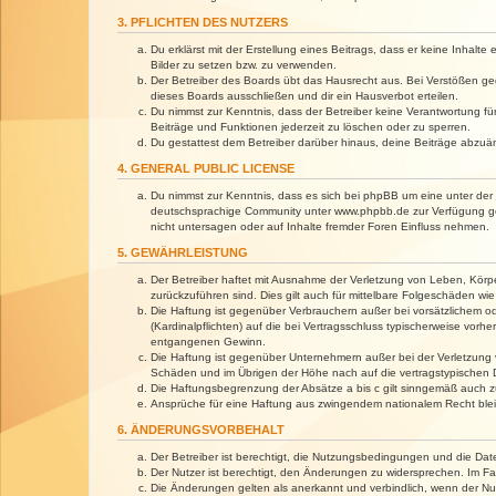
3. PFLICHTEN DES NUTZERS
Du erklärst mit der Erstellung eines Beitrags, dass er keine Inhalt
Bilder zu setzen bzw. zu verwenden.
Der Betreiber des Boards übt das Hausrecht aus. Bei Verstößen g
dieses Boards ausschließen und dir ein Hausverbot erteilen.
Du nimmst zur Kenntnis, dass der Betreiber keine Verantwortung für 
Beiträge und Funktionen jederzeit zu löschen oder zu sperren.
Du gestattest dem Betreiber darüber hinaus, deine Beiträge abzuä
4. GENERAL PUBLIC LICENSE
Du nimmst zur Kenntnis, dass es sich bei phpBB um eine unter der 
deutschsprachige Community unter www.phpbb.de zur Verfügung gest
nicht untersagen oder auf Inhalte fremder Foren Einfluss nehmen.
5. GEWÄHRLEISTUNG
Der Betreiber haftet mit Ausnahme der Verletzung von Leben, Körper
zurückzuführen sind. Dies gilt auch für mittelbare Folgeschäden 
Die Haftung ist gegenüber Verbrauchern außer bei vorsätzlichem o
(Kardinalpflichten) auf die bei Vertragsschluss typischerweise vo
entgangenen Gewinn.
Die Haftung ist gegenüber Unternehmern außer bei der Verletzung 
Schäden und im Übrigen der Höhe nach auf die vertragstypischen 
Die Haftungsbegrenzung der Absätze a bis c gilt sinngemäß auch zu
Ansprüche für eine Haftung aus zwingendem nationalem Recht blei
6. ÄNDERUNGSVORBEHALT
Der Betreiber ist berechtigt, die Nutzungsbedingungen und die Dat
Der Nutzer ist berechtigt, den Änderungen zu widersprechen. Im Fa
Die Änderungen gelten als anerkannt und verbindlich, wenn der N