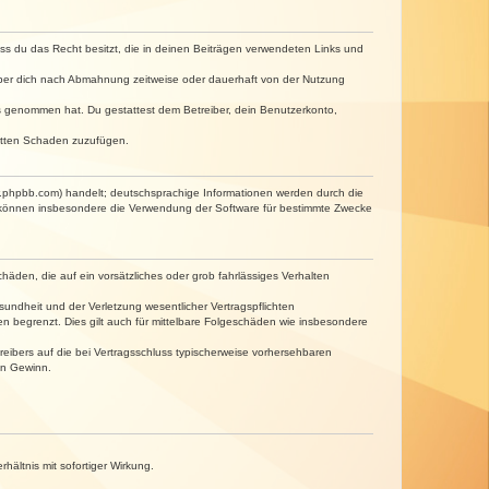
dass du das Recht besitzt, die in deinen Beiträgen verwendeten Links und
iber dich nach Abmahnung zeitweise oder dauerhaft von der Nutzung
tnis genommen hat. Du gestattest dem Betreiber, dein Benutzerkonto,
ritten Schaden zuzufügen.
w.phpbb.com) handelt; deutschsprachige Informationen werden durch die
e können insbesondere die Verwendung der Software für bestimmte Zwecke
häden, die auf ein vorsätzliches oder grob fahrlässiges Verhalten
undheit und der Verletzung wesentlicher Vertragspflichten
n begrenzt. Dies gilt auch für mittelbare Folgeschäden wie insbesondere
eibers auf die bei Vertragsschluss typischerweise vorhersehbaren
en Gewinn.
ältnis mit sofortiger Wirkung.