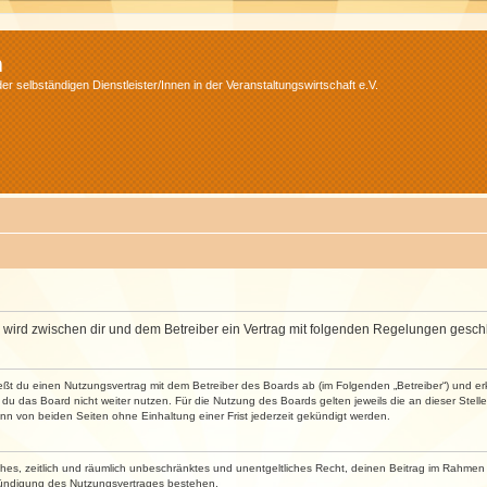
m
r selbständigen Dienstleister/Innen in der Veranstaltungswirtschaft e.V.
m“) wird zwischen dir und dem Betreiber ein Vertrag mit folgenden Regelungen gesch
ließt du einen Nutzungsvertrag mit dem Betreiber des Boards ab (im Folgenden „Betreiber“) und 
du das Board nicht weiter nutzen. Für die Nutzung des Boards gelten jeweils die an dieser Stell
n von beiden Seiten ohne Einhaltung einer Frist jederzeit gekündigt werden.
faches, zeitlich und räumlich unbeschränktes und unentgeltliches Recht, deinen Beitrag im Rahme
Kündigung des Nutzungsvertrages bestehen.