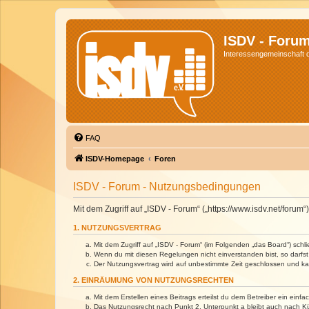
ISDV - Foru
Interessengemeinschaft de
FAQ
ISDV-Homepage
Foren
ISDV - Forum - Nutzungsbedingungen
Mit dem Zugriff auf „ISDV - Forum“ („https://www.isdv.net/foru
1. NUTZUNGSVERTRAG
Mit dem Zugriff auf „ISDV - Forum“ (im Folgenden „das Board“) sch
Wenn du mit diesen Regelungen nicht einverstanden bist, so darfst 
Der Nutzungsvertrag wird auf unbestimmte Zeit geschlossen und kan
2. EINRÄUMUNG VON NUTZUNGSRECHTEN
Mit dem Erstellen eines Beitrags erteilst du dem Betreiber ein ein
Das Nutzungsrecht nach Punkt 2, Unterpunkt a bleibt auch nach 