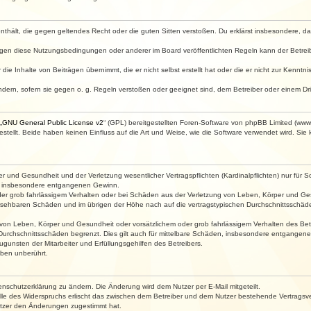
e enthält, die gegen geltendes Recht oder die guten Sitten verstoßen. Du erklärst insbesondere, 
egen diese Nutzungsbedingungen oder anderer im Board veröffentlichten Regeln kann der Betre
die Inhalte von Beiträgen übernimmt, die er nicht selbst erstellt hat oder die er nicht zur Kenn
ndern, sofern sie gegen o. g. Regeln verstoßen oder geeignet sind, dem Betreiber oder einem D
„
GNU General Public License v2
“ (GPL) bereitgestellten Foren-Software von phpBB Limited (ww
ellt. Beide haben keinen Einfluss auf die Art und Weise, wie die Software verwendet wird. Si
 und Gesundheit und der Verletzung wesentlicher Vertragspflichten (Kardinalpflichten) nur für Sc
wie insbesondere entgangenen Gewinn.
der grob fahrlässigem Verhalten oder bei Schäden aus der Verletzung von Leben, Körper und Ges
rhersehbaren Schäden und im übrigen der Höhe nach auf die vertragstypischen Durchschnittsschäde
von Leben, Körper und Gesundheit oder vorsätzlichem oder grob fahrlässigem Verhalten des Betr
Durchschnittsschäden begrenzt. Dies gilt auch für mittelbare Schäden, insbesondere entgangen
gunsten der Mitarbeiter und Erfüllungsgehilfen des Betreibers.
ben unberührt.
enschutzerklärung zu ändern. Die Änderung wird dem Nutzer per E-Mail mitgeteilt.
lle des Widerspruchs erlischt das zwischen dem Betreiber und dem Nutzer bestehende Vertragsverh
utzer den Änderungen zugestimmt hat.