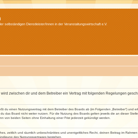
m
r selbständigen Dienstleister/Innen in der Veranstaltungswirtschaft e.V.
m“) wird zwischen dir und dem Betreiber ein Vertrag mit folgenden Regelungen gesch
ließt du einen Nutzungsvertrag mit dem Betreiber des Boards ab (im Folgenden „Betreiber“) und 
du das Board nicht weiter nutzen. Für die Nutzung des Boards gelten jeweils die an dieser Stell
n von beiden Seiten ohne Einhaltung einer Frist jederzeit gekündigt werden.
faches, zeitlich und räumlich unbeschränktes und unentgeltliches Recht, deinen Beitrag im Rahme
Kündigung des Nutzungsvertrages bestehen.