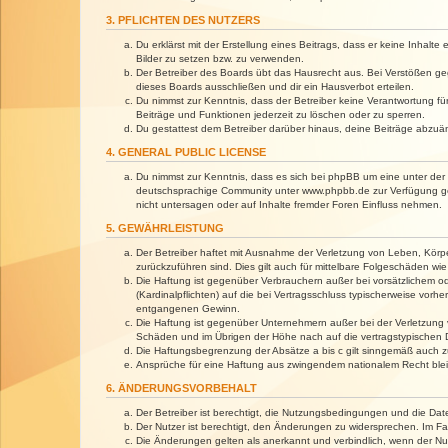
3. PFLICHTEN DES NUTZERS
Du erklärst mit der Erstellung eines Beitrags, dass er keine Inhalt
Bilder zu setzen bzw. zu verwenden.
Der Betreiber des Boards übt das Hausrecht aus. Bei Verstößen g
dieses Boards ausschließen und dir ein Hausverbot erteilen.
Du nimmst zur Kenntnis, dass der Betreiber keine Verantwortung für 
Beiträge und Funktionen jederzeit zu löschen oder zu sperren.
Du gestattest dem Betreiber darüber hinaus, deine Beiträge abzuä
4. GENERAL PUBLIC LICENSE
Du nimmst zur Kenntnis, dass es sich bei phpBB um eine unter der 
deutschsprachige Community unter www.phpbb.de zur Verfügung gest
nicht untersagen oder auf Inhalte fremder Foren Einfluss nehmen.
5. GEWÄHRLEISTUNG
Der Betreiber haftet mit Ausnahme der Verletzung von Leben, Körper
zurückzuführen sind. Dies gilt auch für mittelbare Folgeschäden 
Die Haftung ist gegenüber Verbrauchern außer bei vorsätzlichem o
(Kardinalpflichten) auf die bei Vertragsschluss typischerweise vo
entgangenen Gewinn.
Die Haftung ist gegenüber Unternehmern außer bei der Verletzung 
Schäden und im Übrigen der Höhe nach auf die vertragstypischen 
Die Haftungsbegrenzung der Absätze a bis c gilt sinngemäß auch zu
Ansprüche für eine Haftung aus zwingendem nationalem Recht blei
6. ÄNDERUNGSVORBEHALT
Der Betreiber ist berechtigt, die Nutzungsbedingungen und die Dat
Der Nutzer ist berechtigt, den Änderungen zu widersprechen. Im Fa
Die Änderungen gelten als anerkannt und verbindlich, wenn der N