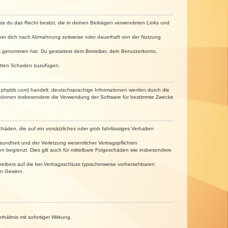
dass du das Recht besitzt, die in deinen Beiträgen verwendeten Links und
iber dich nach Abmahnung zeitweise oder dauerhaft von der Nutzung
tnis genommen hat. Du gestattest dem Betreiber, dein Benutzerkonto,
ritten Schaden zuzufügen.
w.phpbb.com) handelt; deutschsprachige Informationen werden durch die
e können insbesondere die Verwendung der Software für bestimmte Zwecke
häden, die auf ein vorsätzliches oder grob fahrlässiges Verhalten
undheit und der Verletzung wesentlicher Vertragspflichten
n begrenzt. Dies gilt auch für mittelbare Folgeschäden wie insbesondere
eibers auf die bei Vertragsschluss typischerweise vorhersehbaren
en Gewinn.
ältnis mit sofortiger Wirkung.