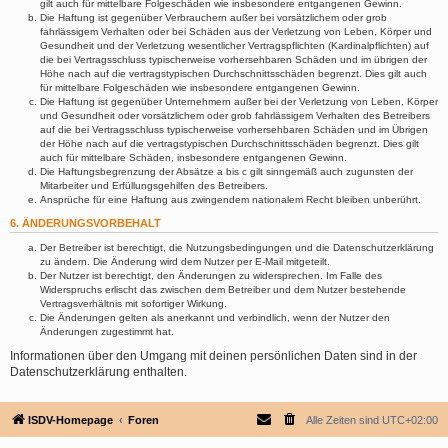
gilt auch für mittelbare Folgeschäden wie insbesondere entgangenen Gewinn.
Die Haftung ist gegenüber Verbrauchern außer bei vorsätzlichem oder grob
fahrlässigem Verhalten oder bei Schäden aus der Verletzung von Leben, Körper und
Gesundheit und der Verletzung wesentlicher Vertragspflichten (Kardinalpflichten) auf
die bei Vertragsschluss typischerweise vorhersehbaren Schäden und im übrigen der
Höhe nach auf die vertragstypischen Durchschnittsschäden begrenzt. Dies gilt auch
für mittelbare Folgeschäden wie insbesondere entgangenen Gewinn.
Die Haftung ist gegenüber Unternehmern außer bei der Verletzung von Leben, Körper
und Gesundheit oder vorsätzlichem oder grob fahrlässigem Verhalten des Betreibers
auf die bei Vertragsschluss typischerweise vorhersehbaren Schäden und im Übrigen
der Höhe nach auf die vertragstypischen Durchschnittsschäden begrenzt. Dies gilt
auch für mittelbare Schäden, insbesondere entgangenen Gewinn.
Die Haftungsbegrenzung der Absätze a bis c gilt sinngemäß auch zugunsten der
Mitarbeiter und Erfüllungsgehilfen des Betreibers.
Ansprüche für eine Haftung aus zwingendem nationalem Recht bleiben unberührt.
6. ÄNDERUNGSVORBEHALT
Der Betreiber ist berechtigt, die Nutzungsbedingungen und die Datenschutzerklärung
zu ändern. Die Änderung wird dem Nutzer per E-Mail mitgeteilt.
Der Nutzer ist berechtigt, den Änderungen zu widersprechen. Im Falle des
Widerspruchs erlischt das zwischen dem Betreiber und dem Nutzer bestehende
Vertragsverhältnis mit sofortiger Wirkung.
Die Änderungen gelten als anerkannt und verbindlich, wenn der Nutzer den
Änderungen zugestimmt hat.
Informationen über den Umgang mit deinen persönlichen Daten sind in der
Datenschutzerklärung enthalten.
ISDV-Homepage
Foren
Alle Zeiten sind
UTC+02:00