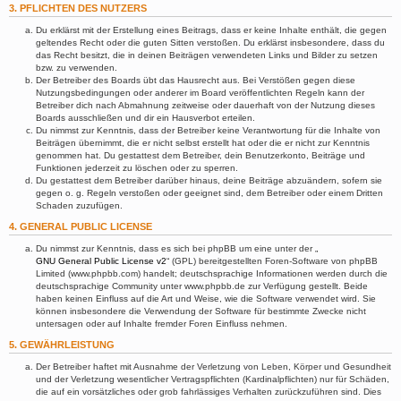
3. PFLICHTEN DES NUTZERS
Du erklärst mit der Erstellung eines Beitrags, dass er keine Inhalte enthält, die gegen
geltendes Recht oder die guten Sitten verstoßen. Du erklärst insbesondere, dass du
das Recht besitzt, die in deinen Beiträgen verwendeten Links und Bilder zu setzen
bzw. zu verwenden.
Der Betreiber des Boards übt das Hausrecht aus. Bei Verstößen gegen diese
Nutzungsbedingungen oder anderer im Board veröffentlichten Regeln kann der
Betreiber dich nach Abmahnung zeitweise oder dauerhaft von der Nutzung dieses
Boards ausschließen und dir ein Hausverbot erteilen.
Du nimmst zur Kenntnis, dass der Betreiber keine Verantwortung für die Inhalte von
Beiträgen übernimmt, die er nicht selbst erstellt hat oder die er nicht zur Kenntnis
genommen hat. Du gestattest dem Betreiber, dein Benutzerkonto, Beiträge und
Funktionen jederzeit zu löschen oder zu sperren.
Du gestattest dem Betreiber darüber hinaus, deine Beiträge abzuändern, sofern sie
gegen o. g. Regeln verstoßen oder geeignet sind, dem Betreiber oder einem Dritten
Schaden zuzufügen.
4. GENERAL PUBLIC LICENSE
Du nimmst zur Kenntnis, dass es sich bei phpBB um eine unter der „
GNU General Public License v2
“ (GPL) bereitgestellten Foren-Software von phpBB
Limited (www.phpbb.com) handelt; deutschsprachige Informationen werden durch die
deutschsprachige Community unter www.phpbb.de zur Verfügung gestellt. Beide
haben keinen Einfluss auf die Art und Weise, wie die Software verwendet wird. Sie
können insbesondere die Verwendung der Software für bestimmte Zwecke nicht
untersagen oder auf Inhalte fremder Foren Einfluss nehmen.
5. GEWÄHRLEISTUNG
Der Betreiber haftet mit Ausnahme der Verletzung von Leben, Körper und Gesundheit
und der Verletzung wesentlicher Vertragspflichten (Kardinalpflichten) nur für Schäden,
die auf ein vorsätzliches oder grob fahrlässiges Verhalten zurückzuführen sind. Dies