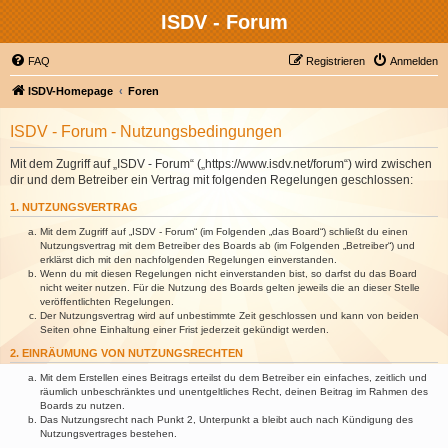
ISDV - Forum
FAQ
Registrieren
Anmelden
ISDV-Homepage
Foren
ISDV - Forum - Nutzungsbedingungen
Mit dem Zugriff auf „ISDV - Forum“ („https://www.isdv.net/forum“) wird zwischen
dir und dem Betreiber ein Vertrag mit folgenden Regelungen geschlossen:
1. NUTZUNGSVERTRAG
Mit dem Zugriff auf „ISDV - Forum“ (im Folgenden „das Board“) schließt du einen
Nutzungsvertrag mit dem Betreiber des Boards ab (im Folgenden „Betreiber“) und
erklärst dich mit den nachfolgenden Regelungen einverstanden.
Wenn du mit diesen Regelungen nicht einverstanden bist, so darfst du das Board
nicht weiter nutzen. Für die Nutzung des Boards gelten jeweils die an dieser Stelle
veröffentlichten Regelungen.
Der Nutzungsvertrag wird auf unbestimmte Zeit geschlossen und kann von beiden
Seiten ohne Einhaltung einer Frist jederzeit gekündigt werden.
2. EINRÄUMUNG VON NUTZUNGSRECHTEN
Mit dem Erstellen eines Beitrags erteilst du dem Betreiber ein einfaches, zeitlich und
räumlich unbeschränktes und unentgeltliches Recht, deinen Beitrag im Rahmen des
Boards zu nutzen.
Das Nutzungsrecht nach Punkt 2, Unterpunkt a bleibt auch nach Kündigung des
Nutzungsvertrages bestehen.