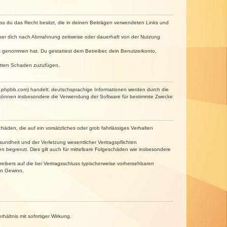
dass du das Recht besitzt, die in deinen Beiträgen verwendeten Links und
iber dich nach Abmahnung zeitweise oder dauerhaft von der Nutzung
tnis genommen hat. Du gestattest dem Betreiber, dein Benutzerkonto,
ritten Schaden zuzufügen.
w.phpbb.com) handelt; deutschsprachige Informationen werden durch die
e können insbesondere die Verwendung der Software für bestimmte Zwecke
häden, die auf ein vorsätzliches oder grob fahrlässiges Verhalten
undheit und der Verletzung wesentlicher Vertragspflichten
n begrenzt. Dies gilt auch für mittelbare Folgeschäden wie insbesondere
eibers auf die bei Vertragsschluss typischerweise vorhersehbaren
en Gewinn.
ältnis mit sofortiger Wirkung.