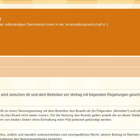
m
r selbständigen Dienstleister/Innen in der Veranstaltungswirtschaft e.V.
m“) wird zwischen dir und dem Betreiber ein Vertrag mit folgenden Regelungen gesch
ließt du einen Nutzungsvertrag mit dem Betreiber des Boards ab (im Folgenden „Betreiber“) und 
du das Board nicht weiter nutzen. Für die Nutzung des Boards gelten jeweils die an dieser Stell
n von beiden Seiten ohne Einhaltung einer Frist jederzeit gekündigt werden.
faches, zeitlich und räumlich unbeschränktes und unentgeltliches Recht, deinen Beitrag im Rahme
Kündigung des Nutzungsvertrages bestehen.