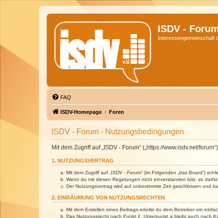
ISDV - Foru
Interessengemeinschaft de
FAQ
ISDV-Homepage
Foren
ISDV - Forum - Nutzungsbedingungen
Mit dem Zugriff auf „ISDV - Forum“ („https://www.isdv.net/foru
1. NUTZUNGSVERTRAG
Mit dem Zugriff auf „ISDV - Forum“ (im Folgenden „das Board“) sch
Wenn du mit diesen Regelungen nicht einverstanden bist, so darfst 
Der Nutzungsvertrag wird auf unbestimmte Zeit geschlossen und kan
2. EINRÄUMUNG VON NUTZUNGSRECHTEN
Mit dem Erstellen eines Beitrags erteilst du dem Betreiber ein ein
Das Nutzungsrecht nach Punkt 2, Unterpunkt a bleibt auch nach 