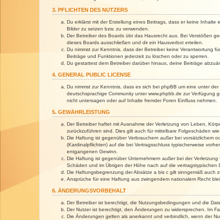
3. PFLICHTEN DES NUTZERS
Du erklärst mit der Erstellung eines Beitrags, dass er keine Inhalt
Bilder zu setzen bzw. zu verwenden.
Der Betreiber des Boards übt das Hausrecht aus. Bei Verstößen g
dieses Boards ausschließen und dir ein Hausverbot erteilen.
Du nimmst zur Kenntnis, dass der Betreiber keine Verantwortung für 
Beiträge und Funktionen jederzeit zu löschen oder zu sperren.
Du gestattest dem Betreiber darüber hinaus, deine Beiträge abzuä
4. GENERAL PUBLIC LICENSE
Du nimmst zur Kenntnis, dass es sich bei phpBB um eine unter der 
deutschsprachige Community unter www.phpbb.de zur Verfügung gest
nicht untersagen oder auf Inhalte fremder Foren Einfluss nehmen.
5. GEWÄHRLEISTUNG
Der Betreiber haftet mit Ausnahme der Verletzung von Leben, Körper
zurückzuführen sind. Dies gilt auch für mittelbare Folgeschäden 
Die Haftung ist gegenüber Verbrauchern außer bei vorsätzlichem o
(Kardinalpflichten) auf die bei Vertragsschluss typischerweise vo
entgangenen Gewinn.
Die Haftung ist gegenüber Unternehmern außer bei der Verletzung 
Schäden und im Übrigen der Höhe nach auf die vertragstypischen 
Die Haftungsbegrenzung der Absätze a bis c gilt sinngemäß auch zu
Ansprüche für eine Haftung aus zwingendem nationalem Recht blei
6. ÄNDERUNGSVORBEHALT
Der Betreiber ist berechtigt, die Nutzungsbedingungen und die Dat
Der Nutzer ist berechtigt, den Änderungen zu widersprechen. Im Fa
Die Änderungen gelten als anerkannt und verbindlich, wenn der N