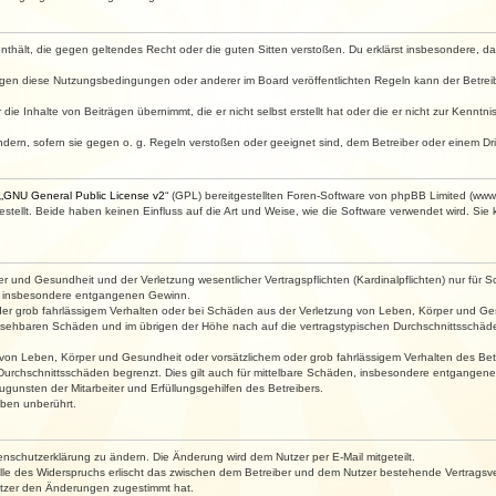
e enthält, die gegen geltendes Recht oder die guten Sitten verstoßen. Du erklärst insbesondere, 
egen diese Nutzungsbedingungen oder anderer im Board veröffentlichten Regeln kann der Betre
die Inhalte von Beiträgen übernimmt, die er nicht selbst erstellt hat oder die er nicht zur Kenn
ndern, sofern sie gegen o. g. Regeln verstoßen oder geeignet sind, dem Betreiber oder einem D
„
GNU General Public License v2
“ (GPL) bereitgestellten Foren-Software von phpBB Limited (ww
ellt. Beide haben keinen Einfluss auf die Art und Weise, wie die Software verwendet wird. Si
 und Gesundheit und der Verletzung wesentlicher Vertragspflichten (Kardinalpflichten) nur für Sc
wie insbesondere entgangenen Gewinn.
der grob fahrlässigem Verhalten oder bei Schäden aus der Verletzung von Leben, Körper und Ges
rhersehbaren Schäden und im übrigen der Höhe nach auf die vertragstypischen Durchschnittsschäde
von Leben, Körper und Gesundheit oder vorsätzlichem oder grob fahrlässigem Verhalten des Betr
Durchschnittsschäden begrenzt. Dies gilt auch für mittelbare Schäden, insbesondere entgangen
gunsten der Mitarbeiter und Erfüllungsgehilfen des Betreibers.
ben unberührt.
enschutzerklärung zu ändern. Die Änderung wird dem Nutzer per E-Mail mitgeteilt.
lle des Widerspruchs erlischt das zwischen dem Betreiber und dem Nutzer bestehende Vertragsverh
utzer den Änderungen zugestimmt hat.