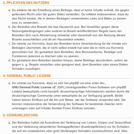
3. PFLICHTEN DES NUTZERS
Du erklärst mit der Erstellung eines Beitrags, dass er keine Inhalte enthält, die gegen
geltendes Recht oder die guten Sitten verstoßen. Du erklärst insbesondere, dass du
das Recht besitzt, die in deinen Beiträgen verwendeten Links und Bilder zu setzen
bzw. zu verwenden.
Der Betreiber des Boards übt das Hausrecht aus. Bei Verstößen gegen diese
Nutzungsbedingungen oder anderer im Board veröffentlichten Regeln kann der
Betreiber dich nach Abmahnung zeitweise oder dauerhaft von der Nutzung dieses
Boards ausschließen und dir ein Hausverbot erteilen.
Du nimmst zur Kenntnis, dass der Betreiber keine Verantwortung für die Inhalte von
Beiträgen übernimmt, die er nicht selbst erstellt hat oder die er nicht zur Kenntnis
genommen hat. Du gestattest dem Betreiber, dein Benutzerkonto, Beiträge und
Funktionen jederzeit zu löschen oder zu sperren.
Du gestattest dem Betreiber darüber hinaus, deine Beiträge abzuändern, sofern sie
gegen o. g. Regeln verstoßen oder geeignet sind, dem Betreiber oder einem Dritten
Schaden zuzufügen.
4. GENERAL PUBLIC LICENSE
Du nimmst zur Kenntnis, dass es sich bei phpBB um eine unter der „
GNU General Public License v2
“ (GPL) bereitgestellten Foren-Software von phpBB
Limited (www.phpbb.com) handelt; deutschsprachige Informationen werden durch die
deutschsprachige Community unter www.phpbb.de zur Verfügung gestellt. Beide
haben keinen Einfluss auf die Art und Weise, wie die Software verwendet wird. Sie
können insbesondere die Verwendung der Software für bestimmte Zwecke nicht
untersagen oder auf Inhalte fremder Foren Einfluss nehmen.
5. GEWÄHRLEISTUNG
Der Betreiber haftet mit Ausnahme der Verletzung von Leben, Körper und Gesundheit
und der Verletzung wesentlicher Vertragspflichten (Kardinalpflichten) nur für Schäden,
die auf ein vorsätzliches oder grob fahrlässiges Verhalten zurückzuführen sind. Dies