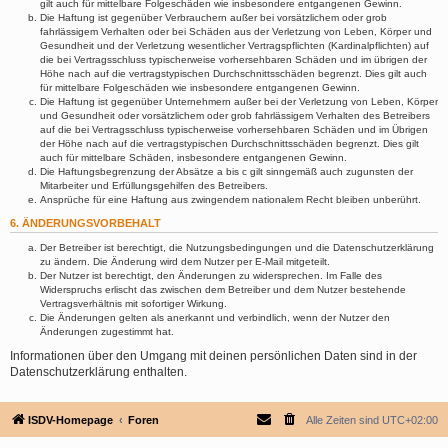
gilt auch für mittelbare Folgeschäden wie insbesondere entgangenen Gewinn.
Die Haftung ist gegenüber Verbrauchern außer bei vorsätzlichem oder grob
fahrlässigem Verhalten oder bei Schäden aus der Verletzung von Leben, Körper und
Gesundheit und der Verletzung wesentlicher Vertragspflichten (Kardinalpflichten) auf
die bei Vertragsschluss typischerweise vorhersehbaren Schäden und im übrigen der
Höhe nach auf die vertragstypischen Durchschnittsschäden begrenzt. Dies gilt auch
für mittelbare Folgeschäden wie insbesondere entgangenen Gewinn.
Die Haftung ist gegenüber Unternehmern außer bei der Verletzung von Leben, Körper
und Gesundheit oder vorsätzlichem oder grob fahrlässigem Verhalten des Betreibers
auf die bei Vertragsschluss typischerweise vorhersehbaren Schäden und im Übrigen
der Höhe nach auf die vertragstypischen Durchschnittsschäden begrenzt. Dies gilt
auch für mittelbare Schäden, insbesondere entgangenen Gewinn.
Die Haftungsbegrenzung der Absätze a bis c gilt sinngemäß auch zugunsten der
Mitarbeiter und Erfüllungsgehilfen des Betreibers.
Ansprüche für eine Haftung aus zwingendem nationalem Recht bleiben unberührt.
6. ÄNDERUNGSVORBEHALT
Der Betreiber ist berechtigt, die Nutzungsbedingungen und die Datenschutzerklärung
zu ändern. Die Änderung wird dem Nutzer per E-Mail mitgeteilt.
Der Nutzer ist berechtigt, den Änderungen zu widersprechen. Im Falle des
Widerspruchs erlischt das zwischen dem Betreiber und dem Nutzer bestehende
Vertragsverhältnis mit sofortiger Wirkung.
Die Änderungen gelten als anerkannt und verbindlich, wenn der Nutzer den
Änderungen zugestimmt hat.
Informationen über den Umgang mit deinen persönlichen Daten sind in der
Datenschutzerklärung enthalten.
ISDV-Homepage
Foren
Alle Zeiten sind
UTC+02:00