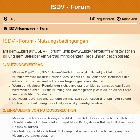
ISDV - Forum
FAQ
Registrieren
Anmelden
ISDV-Homepage
Foren
ISDV - Forum - Nutzungsbedingungen
Mit dem Zugriff auf „ISDV - Forum“ („https://www.isdv.net/forum“) wird zwischen
dir und dem Betreiber ein Vertrag mit folgenden Regelungen geschlossen:
1. NUTZUNGSVERTRAG
Mit dem Zugriff auf „ISDV - Forum“ (im Folgenden „das Board“) schließt du einen
Nutzungsvertrag mit dem Betreiber des Boards ab (im Folgenden „Betreiber“) und
erklärst dich mit den nachfolgenden Regelungen einverstanden.
Wenn du mit diesen Regelungen nicht einverstanden bist, so darfst du das Board
nicht weiter nutzen. Für die Nutzung des Boards gelten jeweils die an dieser Stelle
veröffentlichten Regelungen.
Der Nutzungsvertrag wird auf unbestimmte Zeit geschlossen und kann von beiden
Seiten ohne Einhaltung einer Frist jederzeit gekündigt werden.
2. EINRÄUMUNG VON NUTZUNGSRECHTEN
Mit dem Erstellen eines Beitrags erteilst du dem Betreiber ein einfaches, zeitlich und
räumlich unbeschränktes und unentgeltliches Recht, deinen Beitrag im Rahmen des
Boards zu nutzen.
Das Nutzungsrecht nach Punkt 2, Unterpunkt a bleibt auch nach Kündigung des
Nutzungsvertrages bestehen.