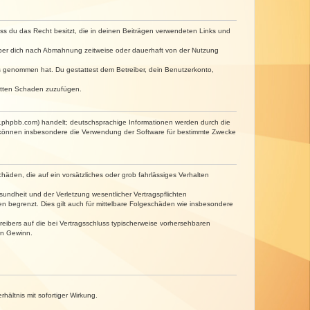
dass du das Recht besitzt, die in deinen Beiträgen verwendeten Links und
iber dich nach Abmahnung zeitweise oder dauerhaft von der Nutzung
tnis genommen hat. Du gestattest dem Betreiber, dein Benutzerkonto,
ritten Schaden zuzufügen.
w.phpbb.com) handelt; deutschsprachige Informationen werden durch die
e können insbesondere die Verwendung der Software für bestimmte Zwecke
häden, die auf ein vorsätzliches oder grob fahrlässiges Verhalten
undheit und der Verletzung wesentlicher Vertragspflichten
n begrenzt. Dies gilt auch für mittelbare Folgeschäden wie insbesondere
eibers auf die bei Vertragsschluss typischerweise vorhersehbaren
en Gewinn.
ältnis mit sofortiger Wirkung.