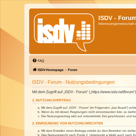
ISDV - Foru
Interessengemeinschaft de
FAQ
ISDV-Homepage
Foren
ISDV - Forum - Nutzungsbedingungen
Mit dem Zugriff auf „ISDV - Forum“ („https://www.isdv.net/foru
1. NUTZUNGSVERTRAG
Mit dem Zugriff auf „ISDV - Forum“ (im Folgenden „das Board“) sch
Wenn du mit diesen Regelungen nicht einverstanden bist, so darfst 
Der Nutzungsvertrag wird auf unbestimmte Zeit geschlossen und kan
2. EINRÄUMUNG VON NUTZUNGSRECHTEN
Mit dem Erstellen eines Beitrags erteilst du dem Betreiber ein ein
Das Nutzungsrecht nach Punkt 2, Unterpunkt a bleibt auch nach 