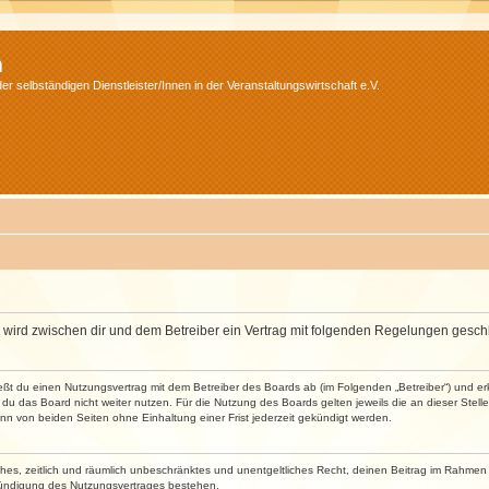
m
r selbständigen Dienstleister/Innen in der Veranstaltungswirtschaft e.V.
m“) wird zwischen dir und dem Betreiber ein Vertrag mit folgenden Regelungen gesch
ließt du einen Nutzungsvertrag mit dem Betreiber des Boards ab (im Folgenden „Betreiber“) und 
du das Board nicht weiter nutzen. Für die Nutzung des Boards gelten jeweils die an dieser Stell
n von beiden Seiten ohne Einhaltung einer Frist jederzeit gekündigt werden.
faches, zeitlich und räumlich unbeschränktes und unentgeltliches Recht, deinen Beitrag im Rahme
Kündigung des Nutzungsvertrages bestehen.