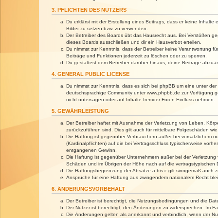
3. PFLICHTEN DES NUTZERS
Du erklärst mit der Erstellung eines Beitrags, dass er keine Inhalt
Bilder zu setzen bzw. zu verwenden.
Der Betreiber des Boards übt das Hausrecht aus. Bei Verstößen g
dieses Boards ausschließen und dir ein Hausverbot erteilen.
Du nimmst zur Kenntnis, dass der Betreiber keine Verantwortung für 
Beiträge und Funktionen jederzeit zu löschen oder zu sperren.
Du gestattest dem Betreiber darüber hinaus, deine Beiträge abzuä
4. GENERAL PUBLIC LICENSE
Du nimmst zur Kenntnis, dass es sich bei phpBB um eine unter der 
deutschsprachige Community unter www.phpbb.de zur Verfügung gest
nicht untersagen oder auf Inhalte fremder Foren Einfluss nehmen.
5. GEWÄHRLEISTUNG
Der Betreiber haftet mit Ausnahme der Verletzung von Leben, Körper
zurückzuführen sind. Dies gilt auch für mittelbare Folgeschäden 
Die Haftung ist gegenüber Verbrauchern außer bei vorsätzlichem o
(Kardinalpflichten) auf die bei Vertragsschluss typischerweise vo
entgangenen Gewinn.
Die Haftung ist gegenüber Unternehmern außer bei der Verletzung 
Schäden und im Übrigen der Höhe nach auf die vertragstypischen 
Die Haftungsbegrenzung der Absätze a bis c gilt sinngemäß auch zu
Ansprüche für eine Haftung aus zwingendem nationalem Recht blei
6. ÄNDERUNGSVORBEHALT
Der Betreiber ist berechtigt, die Nutzungsbedingungen und die Dat
Der Nutzer ist berechtigt, den Änderungen zu widersprechen. Im Fa
Die Änderungen gelten als anerkannt und verbindlich, wenn der N