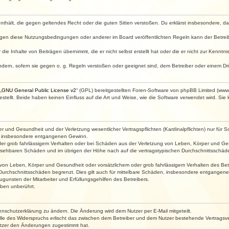
e enthält, die gegen geltendes Recht oder die guten Sitten verstoßen. Du erklärst insbesondere, 
egen diese Nutzungsbedingungen oder anderer im Board veröffentlichten Regeln kann der Betre
die Inhalte von Beiträgen übernimmt, die er nicht selbst erstellt hat oder die er nicht zur Kenn
ndern, sofern sie gegen o. g. Regeln verstoßen oder geeignet sind, dem Betreiber oder einem D
„
GNU General Public License v2
“ (GPL) bereitgestellten Foren-Software von phpBB Limited (ww
ellt. Beide haben keinen Einfluss auf die Art und Weise, wie die Software verwendet wird. Si
 und Gesundheit und der Verletzung wesentlicher Vertragspflichten (Kardinalpflichten) nur für Sc
wie insbesondere entgangenen Gewinn.
der grob fahrlässigem Verhalten oder bei Schäden aus der Verletzung von Leben, Körper und Ges
rhersehbaren Schäden und im übrigen der Höhe nach auf die vertragstypischen Durchschnittsschäde
von Leben, Körper und Gesundheit oder vorsätzlichem oder grob fahrlässigem Verhalten des Betr
Durchschnittsschäden begrenzt. Dies gilt auch für mittelbare Schäden, insbesondere entgangen
gunsten der Mitarbeiter und Erfüllungsgehilfen des Betreibers.
ben unberührt.
enschutzerklärung zu ändern. Die Änderung wird dem Nutzer per E-Mail mitgeteilt.
lle des Widerspruchs erlischt das zwischen dem Betreiber und dem Nutzer bestehende Vertragsverh
utzer den Änderungen zugestimmt hat.