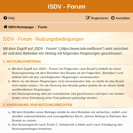
ISDV - Forum
FAQ
Registrieren
Anmelden
ISDV-Homepage
Foren
ISDV - Forum - Nutzungsbedingungen
Mit dem Zugriff auf „ISDV - Forum“ („https://www.isdv.net/forum“) wird zwischen
dir und dem Betreiber ein Vertrag mit folgenden Regelungen geschlossen:
1. NUTZUNGSVERTRAG
Mit dem Zugriff auf „ISDV - Forum“ (im Folgenden „das Board“) schließt du einen
Nutzungsvertrag mit dem Betreiber des Boards ab (im Folgenden „Betreiber“) und
erklärst dich mit den nachfolgenden Regelungen einverstanden.
Wenn du mit diesen Regelungen nicht einverstanden bist, so darfst du das Board
nicht weiter nutzen. Für die Nutzung des Boards gelten jeweils die an dieser Stelle
veröffentlichten Regelungen.
Der Nutzungsvertrag wird auf unbestimmte Zeit geschlossen und kann von beiden
Seiten ohne Einhaltung einer Frist jederzeit gekündigt werden.
2. EINRÄUMUNG VON NUTZUNGSRECHTEN
Mit dem Erstellen eines Beitrags erteilst du dem Betreiber ein einfaches, zeitlich und
räumlich unbeschränktes und unentgeltliches Recht, deinen Beitrag im Rahmen des
Boards zu nutzen.
Das Nutzungsrecht nach Punkt 2, Unterpunkt a bleibt auch nach Kündigung des
Nutzungsvertrages bestehen.