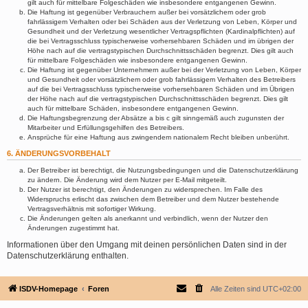
gilt auch für mittelbare Folgeschäden wie insbesondere entgangenen Gewinn.
Die Haftung ist gegenüber Verbrauchern außer bei vorsätzlichem oder grob
fahrlässigem Verhalten oder bei Schäden aus der Verletzung von Leben, Körper und
Gesundheit und der Verletzung wesentlicher Vertragspflichten (Kardinalpflichten) auf
die bei Vertragsschluss typischerweise vorhersehbaren Schäden und im übrigen der
Höhe nach auf die vertragstypischen Durchschnittsschäden begrenzt. Dies gilt auch
für mittelbare Folgeschäden wie insbesondere entgangenen Gewinn.
Die Haftung ist gegenüber Unternehmern außer bei der Verletzung von Leben, Körper
und Gesundheit oder vorsätzlichem oder grob fahrlässigem Verhalten des Betreibers
auf die bei Vertragsschluss typischerweise vorhersehbaren Schäden und im Übrigen
der Höhe nach auf die vertragstypischen Durchschnittsschäden begrenzt. Dies gilt
auch für mittelbare Schäden, insbesondere entgangenen Gewinn.
Die Haftungsbegrenzung der Absätze a bis c gilt sinngemäß auch zugunsten der
Mitarbeiter und Erfüllungsgehilfen des Betreibers.
Ansprüche für eine Haftung aus zwingendem nationalem Recht bleiben unberührt.
6. ÄNDERUNGSVORBEHALT
Der Betreiber ist berechtigt, die Nutzungsbedingungen und die Datenschutzerklärung
zu ändern. Die Änderung wird dem Nutzer per E-Mail mitgeteilt.
Der Nutzer ist berechtigt, den Änderungen zu widersprechen. Im Falle des
Widerspruchs erlischt das zwischen dem Betreiber und dem Nutzer bestehende
Vertragsverhältnis mit sofortiger Wirkung.
Die Änderungen gelten als anerkannt und verbindlich, wenn der Nutzer den
Änderungen zugestimmt hat.
Informationen über den Umgang mit deinen persönlichen Daten sind in der
Datenschutzerklärung enthalten.
ISDV-Homepage
Foren
Alle Zeiten sind
UTC+02:00