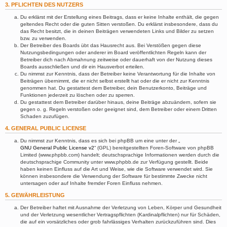
3. PFLICHTEN DES NUTZERS
Du erklärst mit der Erstellung eines Beitrags, dass er keine Inhalte enthält, die gegen
geltendes Recht oder die guten Sitten verstoßen. Du erklärst insbesondere, dass du
das Recht besitzt, die in deinen Beiträgen verwendeten Links und Bilder zu setzen
bzw. zu verwenden.
Der Betreiber des Boards übt das Hausrecht aus. Bei Verstößen gegen diese
Nutzungsbedingungen oder anderer im Board veröffentlichten Regeln kann der
Betreiber dich nach Abmahnung zeitweise oder dauerhaft von der Nutzung dieses
Boards ausschließen und dir ein Hausverbot erteilen.
Du nimmst zur Kenntnis, dass der Betreiber keine Verantwortung für die Inhalte von
Beiträgen übernimmt, die er nicht selbst erstellt hat oder die er nicht zur Kenntnis
genommen hat. Du gestattest dem Betreiber, dein Benutzerkonto, Beiträge und
Funktionen jederzeit zu löschen oder zu sperren.
Du gestattest dem Betreiber darüber hinaus, deine Beiträge abzuändern, sofern sie
gegen o. g. Regeln verstoßen oder geeignet sind, dem Betreiber oder einem Dritten
Schaden zuzufügen.
4. GENERAL PUBLIC LICENSE
Du nimmst zur Kenntnis, dass es sich bei phpBB um eine unter der „
GNU General Public License v2
“ (GPL) bereitgestellten Foren-Software von phpBB
Limited (www.phpbb.com) handelt; deutschsprachige Informationen werden durch die
deutschsprachige Community unter www.phpbb.de zur Verfügung gestellt. Beide
haben keinen Einfluss auf die Art und Weise, wie die Software verwendet wird. Sie
können insbesondere die Verwendung der Software für bestimmte Zwecke nicht
untersagen oder auf Inhalte fremder Foren Einfluss nehmen.
5. GEWÄHRLEISTUNG
Der Betreiber haftet mit Ausnahme der Verletzung von Leben, Körper und Gesundheit
und der Verletzung wesentlicher Vertragspflichten (Kardinalpflichten) nur für Schäden,
die auf ein vorsätzliches oder grob fahrlässiges Verhalten zurückzuführen sind. Dies