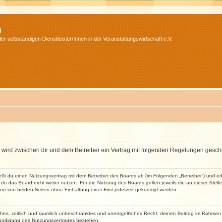
m
r selbständigen Dienstleister/Innen in der Veranstaltungswirtschaft e.V.
m“) wird zwischen dir und dem Betreiber ein Vertrag mit folgenden Regelungen gesch
ließt du einen Nutzungsvertrag mit dem Betreiber des Boards ab (im Folgenden „Betreiber“) und 
du das Board nicht weiter nutzen. Für die Nutzung des Boards gelten jeweils die an dieser Stell
n von beiden Seiten ohne Einhaltung einer Frist jederzeit gekündigt werden.
faches, zeitlich und räumlich unbeschränktes und unentgeltliches Recht, deinen Beitrag im Rahme
Kündigung des Nutzungsvertrages bestehen.