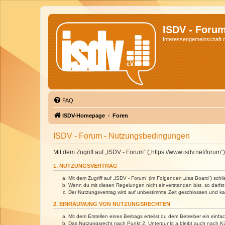
ISDV - Foru
Interessengemeinschaft de
FAQ
ISDV-Homepage
Foren
ISDV - Forum - Nutzungsbedingungen
Mit dem Zugriff auf „ISDV - Forum“ („https://www.isdv.net/foru
1. NUTZUNGSVERTRAG
Mit dem Zugriff auf „ISDV - Forum“ (im Folgenden „das Board“) sch
Wenn du mit diesen Regelungen nicht einverstanden bist, so darfst 
Der Nutzungsvertrag wird auf unbestimmte Zeit geschlossen und kan
2. EINRÄUMUNG VON NUTZUNGSRECHTEN
Mit dem Erstellen eines Beitrags erteilst du dem Betreiber ein ein
Das Nutzungsrecht nach Punkt 2, Unterpunkt a bleibt auch nach 