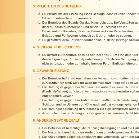
3. PFLICHTEN DES NUTZERS
Du erklärst mit der Erstellung eines Beitrags, dass er keine Inhalt
Bilder zu setzen bzw. zu verwenden.
Der Betreiber des Boards übt das Hausrecht aus. Bei Verstößen g
dieses Boards ausschließen und dir ein Hausverbot erteilen.
Du nimmst zur Kenntnis, dass der Betreiber keine Verantwortung für 
Beiträge und Funktionen jederzeit zu löschen oder zu sperren.
Du gestattest dem Betreiber darüber hinaus, deine Beiträge abzuä
4. GENERAL PUBLIC LICENSE
Du nimmst zur Kenntnis, dass es sich bei phpBB um eine unter der 
deutschsprachige Community unter www.phpbb.de zur Verfügung gest
nicht untersagen oder auf Inhalte fremder Foren Einfluss nehmen.
5. GEWÄHRLEISTUNG
Der Betreiber haftet mit Ausnahme der Verletzung von Leben, Körper
zurückzuführen sind. Dies gilt auch für mittelbare Folgeschäden 
Die Haftung ist gegenüber Verbrauchern außer bei vorsätzlichem o
(Kardinalpflichten) auf die bei Vertragsschluss typischerweise vo
entgangenen Gewinn.
Die Haftung ist gegenüber Unternehmern außer bei der Verletzung 
Schäden und im Übrigen der Höhe nach auf die vertragstypischen 
Die Haftungsbegrenzung der Absätze a bis c gilt sinngemäß auch zu
Ansprüche für eine Haftung aus zwingendem nationalem Recht blei
6. ÄNDERUNGSVORBEHALT
Der Betreiber ist berechtigt, die Nutzungsbedingungen und die Dat
Der Nutzer ist berechtigt, den Änderungen zu widersprechen. Im Fa
Die Änderungen gelten als anerkannt und verbindlich, wenn der N