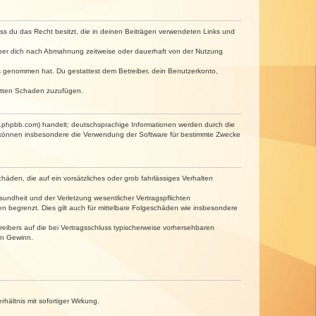
dass du das Recht besitzt, die in deinen Beiträgen verwendeten Links und
iber dich nach Abmahnung zeitweise oder dauerhaft von der Nutzung
tnis genommen hat. Du gestattest dem Betreiber, dein Benutzerkonto,
ritten Schaden zuzufügen.
w.phpbb.com) handelt; deutschsprachige Informationen werden durch die
e können insbesondere die Verwendung der Software für bestimmte Zwecke
häden, die auf ein vorsätzliches oder grob fahrlässiges Verhalten
undheit und der Verletzung wesentlicher Vertragspflichten
n begrenzt. Dies gilt auch für mittelbare Folgeschäden wie insbesondere
eibers auf die bei Vertragsschluss typischerweise vorhersehbaren
en Gewinn.
ältnis mit sofortiger Wirkung.