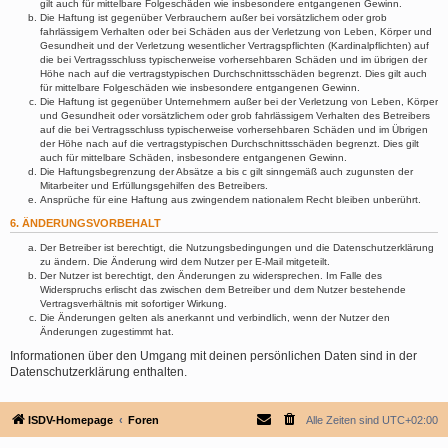
gilt auch für mittelbare Folgeschäden wie insbesondere entgangenen Gewinn.
Die Haftung ist gegenüber Verbrauchern außer bei vorsätzlichem oder grob
fahrlässigem Verhalten oder bei Schäden aus der Verletzung von Leben, Körper und
Gesundheit und der Verletzung wesentlicher Vertragspflichten (Kardinalpflichten) auf
die bei Vertragsschluss typischerweise vorhersehbaren Schäden und im übrigen der
Höhe nach auf die vertragstypischen Durchschnittsschäden begrenzt. Dies gilt auch
für mittelbare Folgeschäden wie insbesondere entgangenen Gewinn.
Die Haftung ist gegenüber Unternehmern außer bei der Verletzung von Leben, Körper
und Gesundheit oder vorsätzlichem oder grob fahrlässigem Verhalten des Betreibers
auf die bei Vertragsschluss typischerweise vorhersehbaren Schäden und im Übrigen
der Höhe nach auf die vertragstypischen Durchschnittsschäden begrenzt. Dies gilt
auch für mittelbare Schäden, insbesondere entgangenen Gewinn.
Die Haftungsbegrenzung der Absätze a bis c gilt sinngemäß auch zugunsten der
Mitarbeiter und Erfüllungsgehilfen des Betreibers.
Ansprüche für eine Haftung aus zwingendem nationalem Recht bleiben unberührt.
6. ÄNDERUNGSVORBEHALT
Der Betreiber ist berechtigt, die Nutzungsbedingungen und die Datenschutzerklärung
zu ändern. Die Änderung wird dem Nutzer per E-Mail mitgeteilt.
Der Nutzer ist berechtigt, den Änderungen zu widersprechen. Im Falle des
Widerspruchs erlischt das zwischen dem Betreiber und dem Nutzer bestehende
Vertragsverhältnis mit sofortiger Wirkung.
Die Änderungen gelten als anerkannt und verbindlich, wenn der Nutzer den
Änderungen zugestimmt hat.
Informationen über den Umgang mit deinen persönlichen Daten sind in der
Datenschutzerklärung enthalten.
ISDV-Homepage
Foren
Alle Zeiten sind
UTC+02:00