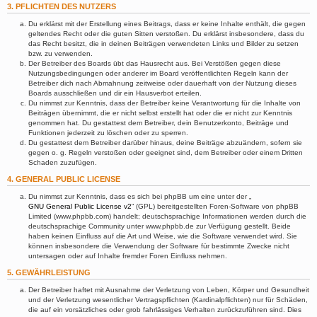
3. PFLICHTEN DES NUTZERS
Du erklärst mit der Erstellung eines Beitrags, dass er keine Inhalte enthält, die gegen
geltendes Recht oder die guten Sitten verstoßen. Du erklärst insbesondere, dass du
das Recht besitzt, die in deinen Beiträgen verwendeten Links und Bilder zu setzen
bzw. zu verwenden.
Der Betreiber des Boards übt das Hausrecht aus. Bei Verstößen gegen diese
Nutzungsbedingungen oder anderer im Board veröffentlichten Regeln kann der
Betreiber dich nach Abmahnung zeitweise oder dauerhaft von der Nutzung dieses
Boards ausschließen und dir ein Hausverbot erteilen.
Du nimmst zur Kenntnis, dass der Betreiber keine Verantwortung für die Inhalte von
Beiträgen übernimmt, die er nicht selbst erstellt hat oder die er nicht zur Kenntnis
genommen hat. Du gestattest dem Betreiber, dein Benutzerkonto, Beiträge und
Funktionen jederzeit zu löschen oder zu sperren.
Du gestattest dem Betreiber darüber hinaus, deine Beiträge abzuändern, sofern sie
gegen o. g. Regeln verstoßen oder geeignet sind, dem Betreiber oder einem Dritten
Schaden zuzufügen.
4. GENERAL PUBLIC LICENSE
Du nimmst zur Kenntnis, dass es sich bei phpBB um eine unter der „
GNU General Public License v2
“ (GPL) bereitgestellten Foren-Software von phpBB
Limited (www.phpbb.com) handelt; deutschsprachige Informationen werden durch die
deutschsprachige Community unter www.phpbb.de zur Verfügung gestellt. Beide
haben keinen Einfluss auf die Art und Weise, wie die Software verwendet wird. Sie
können insbesondere die Verwendung der Software für bestimmte Zwecke nicht
untersagen oder auf Inhalte fremder Foren Einfluss nehmen.
5. GEWÄHRLEISTUNG
Der Betreiber haftet mit Ausnahme der Verletzung von Leben, Körper und Gesundheit
und der Verletzung wesentlicher Vertragspflichten (Kardinalpflichten) nur für Schäden,
die auf ein vorsätzliches oder grob fahrlässiges Verhalten zurückzuführen sind. Dies