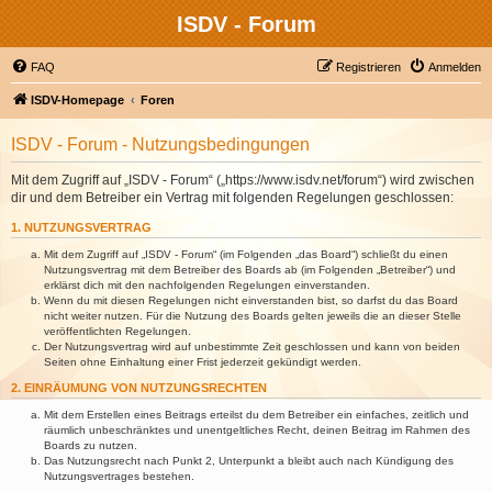
ISDV - Forum
FAQ
Registrieren
Anmelden
ISDV-Homepage
Foren
ISDV - Forum - Nutzungsbedingungen
Mit dem Zugriff auf „ISDV - Forum“ („https://www.isdv.net/forum“) wird zwischen
dir und dem Betreiber ein Vertrag mit folgenden Regelungen geschlossen:
1. NUTZUNGSVERTRAG
Mit dem Zugriff auf „ISDV - Forum“ (im Folgenden „das Board“) schließt du einen
Nutzungsvertrag mit dem Betreiber des Boards ab (im Folgenden „Betreiber“) und
erklärst dich mit den nachfolgenden Regelungen einverstanden.
Wenn du mit diesen Regelungen nicht einverstanden bist, so darfst du das Board
nicht weiter nutzen. Für die Nutzung des Boards gelten jeweils die an dieser Stelle
veröffentlichten Regelungen.
Der Nutzungsvertrag wird auf unbestimmte Zeit geschlossen und kann von beiden
Seiten ohne Einhaltung einer Frist jederzeit gekündigt werden.
2. EINRÄUMUNG VON NUTZUNGSRECHTEN
Mit dem Erstellen eines Beitrags erteilst du dem Betreiber ein einfaches, zeitlich und
räumlich unbeschränktes und unentgeltliches Recht, deinen Beitrag im Rahmen des
Boards zu nutzen.
Das Nutzungsrecht nach Punkt 2, Unterpunkt a bleibt auch nach Kündigung des
Nutzungsvertrages bestehen.