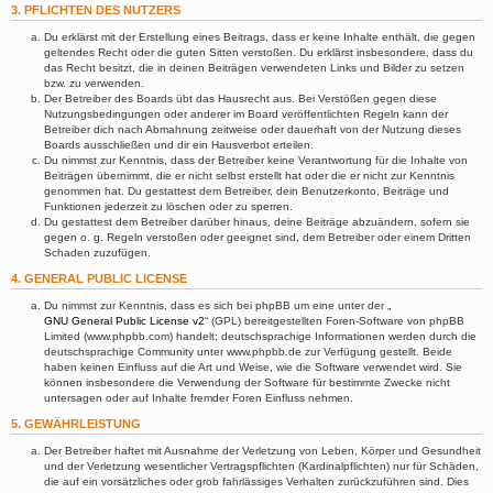
3. PFLICHTEN DES NUTZERS
Du erklärst mit der Erstellung eines Beitrags, dass er keine Inhalte enthält, die gegen
geltendes Recht oder die guten Sitten verstoßen. Du erklärst insbesondere, dass du
das Recht besitzt, die in deinen Beiträgen verwendeten Links und Bilder zu setzen
bzw. zu verwenden.
Der Betreiber des Boards übt das Hausrecht aus. Bei Verstößen gegen diese
Nutzungsbedingungen oder anderer im Board veröffentlichten Regeln kann der
Betreiber dich nach Abmahnung zeitweise oder dauerhaft von der Nutzung dieses
Boards ausschließen und dir ein Hausverbot erteilen.
Du nimmst zur Kenntnis, dass der Betreiber keine Verantwortung für die Inhalte von
Beiträgen übernimmt, die er nicht selbst erstellt hat oder die er nicht zur Kenntnis
genommen hat. Du gestattest dem Betreiber, dein Benutzerkonto, Beiträge und
Funktionen jederzeit zu löschen oder zu sperren.
Du gestattest dem Betreiber darüber hinaus, deine Beiträge abzuändern, sofern sie
gegen o. g. Regeln verstoßen oder geeignet sind, dem Betreiber oder einem Dritten
Schaden zuzufügen.
4. GENERAL PUBLIC LICENSE
Du nimmst zur Kenntnis, dass es sich bei phpBB um eine unter der „
GNU General Public License v2
“ (GPL) bereitgestellten Foren-Software von phpBB
Limited (www.phpbb.com) handelt; deutschsprachige Informationen werden durch die
deutschsprachige Community unter www.phpbb.de zur Verfügung gestellt. Beide
haben keinen Einfluss auf die Art und Weise, wie die Software verwendet wird. Sie
können insbesondere die Verwendung der Software für bestimmte Zwecke nicht
untersagen oder auf Inhalte fremder Foren Einfluss nehmen.
5. GEWÄHRLEISTUNG
Der Betreiber haftet mit Ausnahme der Verletzung von Leben, Körper und Gesundheit
und der Verletzung wesentlicher Vertragspflichten (Kardinalpflichten) nur für Schäden,
die auf ein vorsätzliches oder grob fahrlässiges Verhalten zurückzuführen sind. Dies