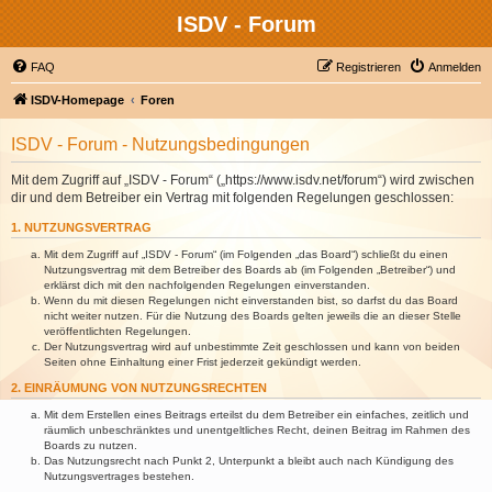
ISDV - Forum
FAQ
Registrieren
Anmelden
ISDV-Homepage
Foren
ISDV - Forum - Nutzungsbedingungen
Mit dem Zugriff auf „ISDV - Forum“ („https://www.isdv.net/forum“) wird zwischen
dir und dem Betreiber ein Vertrag mit folgenden Regelungen geschlossen:
1. NUTZUNGSVERTRAG
Mit dem Zugriff auf „ISDV - Forum“ (im Folgenden „das Board“) schließt du einen
Nutzungsvertrag mit dem Betreiber des Boards ab (im Folgenden „Betreiber“) und
erklärst dich mit den nachfolgenden Regelungen einverstanden.
Wenn du mit diesen Regelungen nicht einverstanden bist, so darfst du das Board
nicht weiter nutzen. Für die Nutzung des Boards gelten jeweils die an dieser Stelle
veröffentlichten Regelungen.
Der Nutzungsvertrag wird auf unbestimmte Zeit geschlossen und kann von beiden
Seiten ohne Einhaltung einer Frist jederzeit gekündigt werden.
2. EINRÄUMUNG VON NUTZUNGSRECHTEN
Mit dem Erstellen eines Beitrags erteilst du dem Betreiber ein einfaches, zeitlich und
räumlich unbeschränktes und unentgeltliches Recht, deinen Beitrag im Rahmen des
Boards zu nutzen.
Das Nutzungsrecht nach Punkt 2, Unterpunkt a bleibt auch nach Kündigung des
Nutzungsvertrages bestehen.