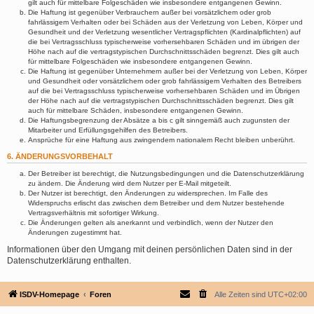
gilt auch für mittelbare Folgeschäden wie insbesondere entgangenen Gewinn.
Die Haftung ist gegenüber Verbrauchern außer bei vorsätzlichem oder grob
fahrlässigem Verhalten oder bei Schäden aus der Verletzung von Leben, Körper und
Gesundheit und der Verletzung wesentlicher Vertragspflichten (Kardinalpflichten) auf
die bei Vertragsschluss typischerweise vorhersehbaren Schäden und im übrigen der
Höhe nach auf die vertragstypischen Durchschnittsschäden begrenzt. Dies gilt auch
für mittelbare Folgeschäden wie insbesondere entgangenen Gewinn.
Die Haftung ist gegenüber Unternehmern außer bei der Verletzung von Leben, Körper
und Gesundheit oder vorsätzlichem oder grob fahrlässigem Verhalten des Betreibers
auf die bei Vertragsschluss typischerweise vorhersehbaren Schäden und im Übrigen
der Höhe nach auf die vertragstypischen Durchschnittsschäden begrenzt. Dies gilt
auch für mittelbare Schäden, insbesondere entgangenen Gewinn.
Die Haftungsbegrenzung der Absätze a bis c gilt sinngemäß auch zugunsten der
Mitarbeiter und Erfüllungsgehilfen des Betreibers.
Ansprüche für eine Haftung aus zwingendem nationalem Recht bleiben unberührt.
6. ÄNDERUNGSVORBEHALT
Der Betreiber ist berechtigt, die Nutzungsbedingungen und die Datenschutzerklärung
zu ändern. Die Änderung wird dem Nutzer per E-Mail mitgeteilt.
Der Nutzer ist berechtigt, den Änderungen zu widersprechen. Im Falle des
Widerspruchs erlischt das zwischen dem Betreiber und dem Nutzer bestehende
Vertragsverhältnis mit sofortiger Wirkung.
Die Änderungen gelten als anerkannt und verbindlich, wenn der Nutzer den
Änderungen zugestimmt hat.
Informationen über den Umgang mit deinen persönlichen Daten sind in der
Datenschutzerklärung enthalten.
ISDV-Homepage
Foren
Alle Zeiten sind
UTC+02:00