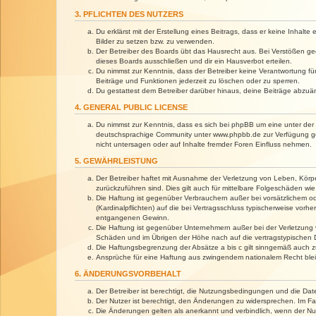
3. PFLICHTEN DES NUTZERS
Du erklärst mit der Erstellung eines Beitrags, dass er keine Inhalt
Bilder zu setzen bzw. zu verwenden.
Der Betreiber des Boards übt das Hausrecht aus. Bei Verstößen g
dieses Boards ausschließen und dir ein Hausverbot erteilen.
Du nimmst zur Kenntnis, dass der Betreiber keine Verantwortung für 
Beiträge und Funktionen jederzeit zu löschen oder zu sperren.
Du gestattest dem Betreiber darüber hinaus, deine Beiträge abzuä
4. GENERAL PUBLIC LICENSE
Du nimmst zur Kenntnis, dass es sich bei phpBB um eine unter der 
deutschsprachige Community unter www.phpbb.de zur Verfügung gest
nicht untersagen oder auf Inhalte fremder Foren Einfluss nehmen.
5. GEWÄHRLEISTUNG
Der Betreiber haftet mit Ausnahme der Verletzung von Leben, Körper
zurückzuführen sind. Dies gilt auch für mittelbare Folgeschäden 
Die Haftung ist gegenüber Verbrauchern außer bei vorsätzlichem o
(Kardinalpflichten) auf die bei Vertragsschluss typischerweise vo
entgangenen Gewinn.
Die Haftung ist gegenüber Unternehmern außer bei der Verletzung 
Schäden und im Übrigen der Höhe nach auf die vertragstypischen 
Die Haftungsbegrenzung der Absätze a bis c gilt sinngemäß auch zu
Ansprüche für eine Haftung aus zwingendem nationalem Recht blei
6. ÄNDERUNGSVORBEHALT
Der Betreiber ist berechtigt, die Nutzungsbedingungen und die Dat
Der Nutzer ist berechtigt, den Änderungen zu widersprechen. Im Fa
Die Änderungen gelten als anerkannt und verbindlich, wenn der N