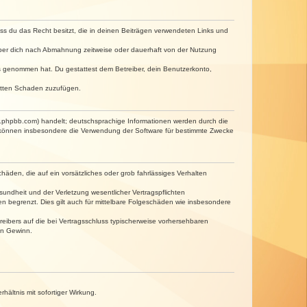
dass du das Recht besitzt, die in deinen Beiträgen verwendeten Links und
iber dich nach Abmahnung zeitweise oder dauerhaft von der Nutzung
tnis genommen hat. Du gestattest dem Betreiber, dein Benutzerkonto,
ritten Schaden zuzufügen.
w.phpbb.com) handelt; deutschsprachige Informationen werden durch die
e können insbesondere die Verwendung der Software für bestimmte Zwecke
häden, die auf ein vorsätzliches oder grob fahrlässiges Verhalten
undheit und der Verletzung wesentlicher Vertragspflichten
n begrenzt. Dies gilt auch für mittelbare Folgeschäden wie insbesondere
eibers auf die bei Vertragsschluss typischerweise vorhersehbaren
en Gewinn.
ältnis mit sofortiger Wirkung.