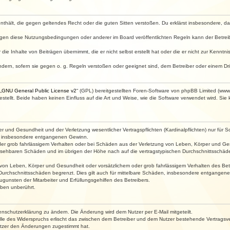
e enthält, die gegen geltendes Recht oder die guten Sitten verstoßen. Du erklärst insbesondere, 
egen diese Nutzungsbedingungen oder anderer im Board veröffentlichten Regeln kann der Betre
die Inhalte von Beiträgen übernimmt, die er nicht selbst erstellt hat oder die er nicht zur Kenn
ndern, sofern sie gegen o. g. Regeln verstoßen oder geeignet sind, dem Betreiber oder einem D
„
GNU General Public License v2
“ (GPL) bereitgestellten Foren-Software von phpBB Limited (ww
ellt. Beide haben keinen Einfluss auf die Art und Weise, wie die Software verwendet wird. Si
 und Gesundheit und der Verletzung wesentlicher Vertragspflichten (Kardinalpflichten) nur für Sc
wie insbesondere entgangenen Gewinn.
der grob fahrlässigem Verhalten oder bei Schäden aus der Verletzung von Leben, Körper und Ges
rhersehbaren Schäden und im übrigen der Höhe nach auf die vertragstypischen Durchschnittsschäde
von Leben, Körper und Gesundheit oder vorsätzlichem oder grob fahrlässigem Verhalten des Betr
Durchschnittsschäden begrenzt. Dies gilt auch für mittelbare Schäden, insbesondere entgangen
gunsten der Mitarbeiter und Erfüllungsgehilfen des Betreibers.
ben unberührt.
enschutzerklärung zu ändern. Die Änderung wird dem Nutzer per E-Mail mitgeteilt.
lle des Widerspruchs erlischt das zwischen dem Betreiber und dem Nutzer bestehende Vertragsverh
utzer den Änderungen zugestimmt hat.