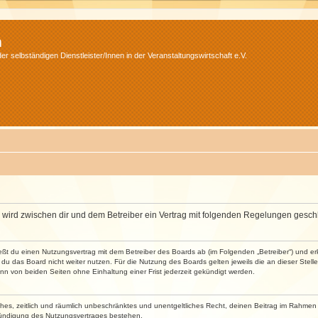
m
r selbständigen Dienstleister/Innen in der Veranstaltungswirtschaft e.V.
m“) wird zwischen dir und dem Betreiber ein Vertrag mit folgenden Regelungen gesch
ließt du einen Nutzungsvertrag mit dem Betreiber des Boards ab (im Folgenden „Betreiber“) und 
du das Board nicht weiter nutzen. Für die Nutzung des Boards gelten jeweils die an dieser Stell
n von beiden Seiten ohne Einhaltung einer Frist jederzeit gekündigt werden.
faches, zeitlich und räumlich unbeschränktes und unentgeltliches Recht, deinen Beitrag im Rahme
Kündigung des Nutzungsvertrages bestehen.