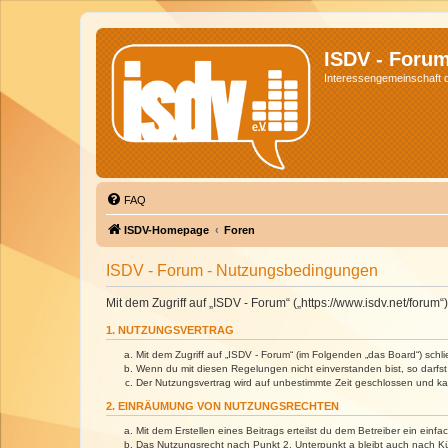
ISDV - Foru
Interessengemeinschaft de
FAQ
ISDV-Homepage
Foren
ISDV - Forum - Nutzungsbedingungen
Mit dem Zugriff auf „ISDV - Forum“ („https://www.isdv.net/foru
1. NUTZUNGSVERTRAG
Mit dem Zugriff auf „ISDV - Forum“ (im Folgenden „das Board“) sch
Wenn du mit diesen Regelungen nicht einverstanden bist, so darfst 
Der Nutzungsvertrag wird auf unbestimmte Zeit geschlossen und kan
2. EINRÄUMUNG VON NUTZUNGSRECHTEN
Mit dem Erstellen eines Beitrags erteilst du dem Betreiber ein ein
Das Nutzungsrecht nach Punkt 2, Unterpunkt a bleibt auch nach 