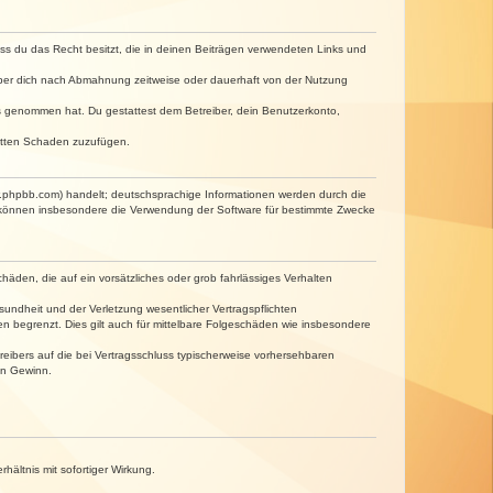
dass du das Recht besitzt, die in deinen Beiträgen verwendeten Links und
iber dich nach Abmahnung zeitweise oder dauerhaft von der Nutzung
tnis genommen hat. Du gestattest dem Betreiber, dein Benutzerkonto,
ritten Schaden zuzufügen.
w.phpbb.com) handelt; deutschsprachige Informationen werden durch die
e können insbesondere die Verwendung der Software für bestimmte Zwecke
häden, die auf ein vorsätzliches oder grob fahrlässiges Verhalten
undheit und der Verletzung wesentlicher Vertragspflichten
n begrenzt. Dies gilt auch für mittelbare Folgeschäden wie insbesondere
eibers auf die bei Vertragsschluss typischerweise vorhersehbaren
en Gewinn.
ältnis mit sofortiger Wirkung.