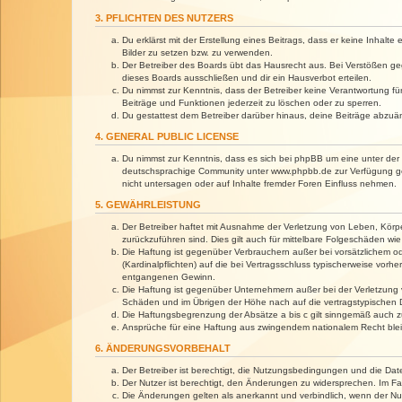
3. PFLICHTEN DES NUTZERS
Du erklärst mit der Erstellung eines Beitrags, dass er keine Inhalt
Bilder zu setzen bzw. zu verwenden.
Der Betreiber des Boards übt das Hausrecht aus. Bei Verstößen g
dieses Boards ausschließen und dir ein Hausverbot erteilen.
Du nimmst zur Kenntnis, dass der Betreiber keine Verantwortung für 
Beiträge und Funktionen jederzeit zu löschen oder zu sperren.
Du gestattest dem Betreiber darüber hinaus, deine Beiträge abzuä
4. GENERAL PUBLIC LICENSE
Du nimmst zur Kenntnis, dass es sich bei phpBB um eine unter der 
deutschsprachige Community unter www.phpbb.de zur Verfügung gest
nicht untersagen oder auf Inhalte fremder Foren Einfluss nehmen.
5. GEWÄHRLEISTUNG
Der Betreiber haftet mit Ausnahme der Verletzung von Leben, Körper
zurückzuführen sind. Dies gilt auch für mittelbare Folgeschäden 
Die Haftung ist gegenüber Verbrauchern außer bei vorsätzlichem o
(Kardinalpflichten) auf die bei Vertragsschluss typischerweise vo
entgangenen Gewinn.
Die Haftung ist gegenüber Unternehmern außer bei der Verletzung 
Schäden und im Übrigen der Höhe nach auf die vertragstypischen 
Die Haftungsbegrenzung der Absätze a bis c gilt sinngemäß auch zu
Ansprüche für eine Haftung aus zwingendem nationalem Recht blei
6. ÄNDERUNGSVORBEHALT
Der Betreiber ist berechtigt, die Nutzungsbedingungen und die Dat
Der Nutzer ist berechtigt, den Änderungen zu widersprechen. Im Fa
Die Änderungen gelten als anerkannt und verbindlich, wenn der N