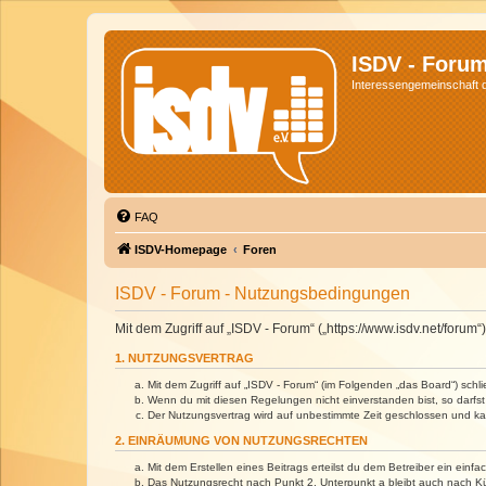
ISDV - Foru
Interessengemeinschaft de
FAQ
ISDV-Homepage
Foren
ISDV - Forum - Nutzungsbedingungen
Mit dem Zugriff auf „ISDV - Forum“ („https://www.isdv.net/foru
1. NUTZUNGSVERTRAG
Mit dem Zugriff auf „ISDV - Forum“ (im Folgenden „das Board“) sch
Wenn du mit diesen Regelungen nicht einverstanden bist, so darfst 
Der Nutzungsvertrag wird auf unbestimmte Zeit geschlossen und kan
2. EINRÄUMUNG VON NUTZUNGSRECHTEN
Mit dem Erstellen eines Beitrags erteilst du dem Betreiber ein ein
Das Nutzungsrecht nach Punkt 2, Unterpunkt a bleibt auch nach 