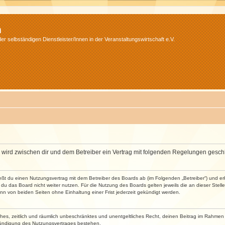
m
r selbständigen Dienstleister/Innen in der Veranstaltungswirtschaft e.V.
m“) wird zwischen dir und dem Betreiber ein Vertrag mit folgenden Regelungen gesch
ließt du einen Nutzungsvertrag mit dem Betreiber des Boards ab (im Folgenden „Betreiber“) und 
du das Board nicht weiter nutzen. Für die Nutzung des Boards gelten jeweils die an dieser Stell
n von beiden Seiten ohne Einhaltung einer Frist jederzeit gekündigt werden.
faches, zeitlich und räumlich unbeschränktes und unentgeltliches Recht, deinen Beitrag im Rahme
Kündigung des Nutzungsvertrages bestehen.