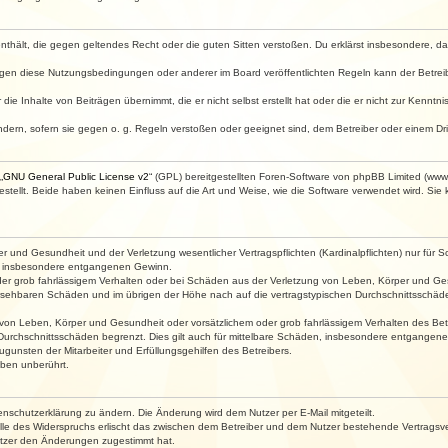
e enthält, die gegen geltendes Recht oder die guten Sitten verstoßen. Du erklärst insbesondere, 
egen diese Nutzungsbedingungen oder anderer im Board veröffentlichten Regeln kann der Betre
die Inhalte von Beiträgen übernimmt, die er nicht selbst erstellt hat oder die er nicht zur Kenn
ndern, sofern sie gegen o. g. Regeln verstoßen oder geeignet sind, dem Betreiber oder einem D
„
GNU General Public License v2
“ (GPL) bereitgestellten Foren-Software von phpBB Limited (ww
ellt. Beide haben keinen Einfluss auf die Art und Weise, wie die Software verwendet wird. Si
 und Gesundheit und der Verletzung wesentlicher Vertragspflichten (Kardinalpflichten) nur für Sc
wie insbesondere entgangenen Gewinn.
der grob fahrlässigem Verhalten oder bei Schäden aus der Verletzung von Leben, Körper und Ges
rhersehbaren Schäden und im übrigen der Höhe nach auf die vertragstypischen Durchschnittsschäde
von Leben, Körper und Gesundheit oder vorsätzlichem oder grob fahrlässigem Verhalten des Betr
Durchschnittsschäden begrenzt. Dies gilt auch für mittelbare Schäden, insbesondere entgangen
gunsten der Mitarbeiter und Erfüllungsgehilfen des Betreibers.
ben unberührt.
enschutzerklärung zu ändern. Die Änderung wird dem Nutzer per E-Mail mitgeteilt.
lle des Widerspruchs erlischt das zwischen dem Betreiber und dem Nutzer bestehende Vertragsverh
utzer den Änderungen zugestimmt hat.