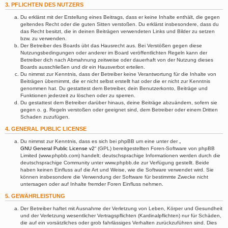
3. PFLICHTEN DES NUTZERS
Du erklärst mit der Erstellung eines Beitrags, dass er keine Inhalte enthält, die gegen
geltendes Recht oder die guten Sitten verstoßen. Du erklärst insbesondere, dass du
das Recht besitzt, die in deinen Beiträgen verwendeten Links und Bilder zu setzen
bzw. zu verwenden.
Der Betreiber des Boards übt das Hausrecht aus. Bei Verstößen gegen diese
Nutzungsbedingungen oder anderer im Board veröffentlichten Regeln kann der
Betreiber dich nach Abmahnung zeitweise oder dauerhaft von der Nutzung dieses
Boards ausschließen und dir ein Hausverbot erteilen.
Du nimmst zur Kenntnis, dass der Betreiber keine Verantwortung für die Inhalte von
Beiträgen übernimmt, die er nicht selbst erstellt hat oder die er nicht zur Kenntnis
genommen hat. Du gestattest dem Betreiber, dein Benutzerkonto, Beiträge und
Funktionen jederzeit zu löschen oder zu sperren.
Du gestattest dem Betreiber darüber hinaus, deine Beiträge abzuändern, sofern sie
gegen o. g. Regeln verstoßen oder geeignet sind, dem Betreiber oder einem Dritten
Schaden zuzufügen.
4. GENERAL PUBLIC LICENSE
Du nimmst zur Kenntnis, dass es sich bei phpBB um eine unter der „
GNU General Public License v2
“ (GPL) bereitgestellten Foren-Software von phpBB
Limited (www.phpbb.com) handelt; deutschsprachige Informationen werden durch die
deutschsprachige Community unter www.phpbb.de zur Verfügung gestellt. Beide
haben keinen Einfluss auf die Art und Weise, wie die Software verwendet wird. Sie
können insbesondere die Verwendung der Software für bestimmte Zwecke nicht
untersagen oder auf Inhalte fremder Foren Einfluss nehmen.
5. GEWÄHRLEISTUNG
Der Betreiber haftet mit Ausnahme der Verletzung von Leben, Körper und Gesundheit
und der Verletzung wesentlicher Vertragspflichten (Kardinalpflichten) nur für Schäden,
die auf ein vorsätzliches oder grob fahrlässiges Verhalten zurückzuführen sind. Dies