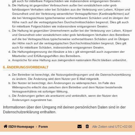
gilt auch für mittelbare Folgeschäden wie insbesondere entgangenen Gewinn.
Die Haftung ist gegenüber Verbrauchern außer bei vorsätzlichem oder grob
fahrlässigem Verhalten oder bei Schäden aus der Verletzung von Leben, Körper und
Gesundheit und der Verletzung wesentlicher Vertragspflichten (Kardinalpflichten) auf
die bei Vertragsschluss typischerweise vorhersehbaren Schäden und im übrigen der
Höhe nach auf die vertragstypischen Durchschnittsschäden begrenzt. Dies gilt auch
für mittelbare Folgeschäden wie insbesondere entgangenen Gewinn.
Die Haftung ist gegenüber Unternehmern außer bei der Verletzung von Leben, Körper
und Gesundheit oder vorsätzlichem oder grob fahrlässigem Verhalten des Betreibers
auf die bei Vertragsschluss typischerweise vorhersehbaren Schäden und im Übrigen
der Höhe nach auf die vertragstypischen Durchschnittsschäden begrenzt. Dies gilt
auch für mittelbare Schäden, insbesondere entgangenen Gewinn.
Die Haftungsbegrenzung der Absätze a bis c gilt sinngemäß auch zugunsten der
Mitarbeiter und Erfüllungsgehilfen des Betreibers.
Ansprüche für eine Haftung aus zwingendem nationalem Recht bleiben unberührt.
6. ÄNDERUNGSVORBEHALT
Der Betreiber ist berechtigt, die Nutzungsbedingungen und die Datenschutzerklärung
zu ändern. Die Änderung wird dem Nutzer per E-Mail mitgeteilt.
Der Nutzer ist berechtigt, den Änderungen zu widersprechen. Im Falle des
Widerspruchs erlischt das zwischen dem Betreiber und dem Nutzer bestehende
Vertragsverhältnis mit sofortiger Wirkung.
Die Änderungen gelten als anerkannt und verbindlich, wenn der Nutzer den
Änderungen zugestimmt hat.
Informationen über den Umgang mit deinen persönlichen Daten sind in der
Datenschutzerklärung enthalten.
ISDV-Homepage
Foren
Alle Zeiten sind
UTC+02:00