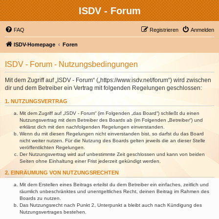
ISDV - Forum
FAQ
Registrieren
Anmelden
ISDV-Homepage
Foren
ISDV - Forum - Nutzungsbedingungen
Mit dem Zugriff auf „ISDV - Forum“ („https://www.isdv.net/forum“) wird zwischen
dir und dem Betreiber ein Vertrag mit folgenden Regelungen geschlossen:
1. NUTZUNGSVERTRAG
Mit dem Zugriff auf „ISDV - Forum“ (im Folgenden „das Board“) schließt du einen
Nutzungsvertrag mit dem Betreiber des Boards ab (im Folgenden „Betreiber“) und
erklärst dich mit den nachfolgenden Regelungen einverstanden.
Wenn du mit diesen Regelungen nicht einverstanden bist, so darfst du das Board
nicht weiter nutzen. Für die Nutzung des Boards gelten jeweils die an dieser Stelle
veröffentlichten Regelungen.
Der Nutzungsvertrag wird auf unbestimmte Zeit geschlossen und kann von beiden
Seiten ohne Einhaltung einer Frist jederzeit gekündigt werden.
2. EINRÄUMUNG VON NUTZUNGSRECHTEN
Mit dem Erstellen eines Beitrags erteilst du dem Betreiber ein einfaches, zeitlich und
räumlich unbeschränktes und unentgeltliches Recht, deinen Beitrag im Rahmen des
Boards zu nutzen.
Das Nutzungsrecht nach Punkt 2, Unterpunkt a bleibt auch nach Kündigung des
Nutzungsvertrages bestehen.