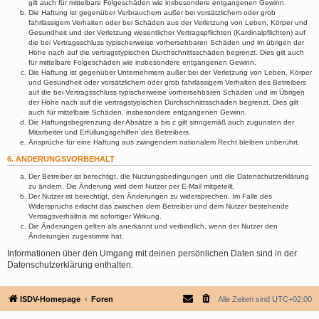
gilt auch für mittelbare Folgeschäden wie insbesondere entgangenen Gewinn.
Die Haftung ist gegenüber Verbrauchern außer bei vorsätzlichem oder grob
fahrlässigem Verhalten oder bei Schäden aus der Verletzung von Leben, Körper und
Gesundheit und der Verletzung wesentlicher Vertragspflichten (Kardinalpflichten) auf
die bei Vertragsschluss typischerweise vorhersehbaren Schäden und im übrigen der
Höhe nach auf die vertragstypischen Durchschnittsschäden begrenzt. Dies gilt auch
für mittelbare Folgeschäden wie insbesondere entgangenen Gewinn.
Die Haftung ist gegenüber Unternehmern außer bei der Verletzung von Leben, Körper
und Gesundheit oder vorsätzlichem oder grob fahrlässigem Verhalten des Betreibers
auf die bei Vertragsschluss typischerweise vorhersehbaren Schäden und im Übrigen
der Höhe nach auf die vertragstypischen Durchschnittsschäden begrenzt. Dies gilt
auch für mittelbare Schäden, insbesondere entgangenen Gewinn.
Die Haftungsbegrenzung der Absätze a bis c gilt sinngemäß auch zugunsten der
Mitarbeiter und Erfüllungsgehilfen des Betreibers.
Ansprüche für eine Haftung aus zwingendem nationalem Recht bleiben unberührt.
6. ÄNDERUNGSVORBEHALT
Der Betreiber ist berechtigt, die Nutzungsbedingungen und die Datenschutzerklärung
zu ändern. Die Änderung wird dem Nutzer per E-Mail mitgeteilt.
Der Nutzer ist berechtigt, den Änderungen zu widersprechen. Im Falle des
Widerspruchs erlischt das zwischen dem Betreiber und dem Nutzer bestehende
Vertragsverhältnis mit sofortiger Wirkung.
Die Änderungen gelten als anerkannt und verbindlich, wenn der Nutzer den
Änderungen zugestimmt hat.
Informationen über den Umgang mit deinen persönlichen Daten sind in der
Datenschutzerklärung enthalten.
ISDV-Homepage
Foren
Alle Zeiten sind
UTC+02:00