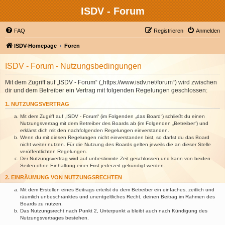
ISDV - Forum
FAQ
Registrieren
Anmelden
ISDV-Homepage
Foren
ISDV - Forum - Nutzungsbedingungen
Mit dem Zugriff auf „ISDV - Forum“ („https://www.isdv.net/forum“) wird zwischen
dir und dem Betreiber ein Vertrag mit folgenden Regelungen geschlossen:
1. NUTZUNGSVERTRAG
Mit dem Zugriff auf „ISDV - Forum“ (im Folgenden „das Board“) schließt du einen
Nutzungsvertrag mit dem Betreiber des Boards ab (im Folgenden „Betreiber“) und
erklärst dich mit den nachfolgenden Regelungen einverstanden.
Wenn du mit diesen Regelungen nicht einverstanden bist, so darfst du das Board
nicht weiter nutzen. Für die Nutzung des Boards gelten jeweils die an dieser Stelle
veröffentlichten Regelungen.
Der Nutzungsvertrag wird auf unbestimmte Zeit geschlossen und kann von beiden
Seiten ohne Einhaltung einer Frist jederzeit gekündigt werden.
2. EINRÄUMUNG VON NUTZUNGSRECHTEN
Mit dem Erstellen eines Beitrags erteilst du dem Betreiber ein einfaches, zeitlich und
räumlich unbeschränktes und unentgeltliches Recht, deinen Beitrag im Rahmen des
Boards zu nutzen.
Das Nutzungsrecht nach Punkt 2, Unterpunkt a bleibt auch nach Kündigung des
Nutzungsvertrages bestehen.