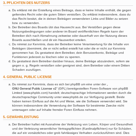
3. PFLICHTEN DES NUTZERS
Du erklärst mit der Erstellung eines Beitrags, dass er keine Inhalte enthält, die gegen
geltendes Recht oder die guten Sitten verstoßen. Du erklärst insbesondere, dass du
das Recht besitzt, die in deinen Beiträgen verwendeten Links und Bilder zu setzen
bzw. zu verwenden.
Der Betreiber des Boards übt das Hausrecht aus. Bei Verstößen gegen diese
Nutzungsbedingungen oder anderer im Board veröffentlichten Regeln kann der
Betreiber dich nach Abmahnung zeitweise oder dauerhaft von der Nutzung dieses
Boards ausschließen und dir ein Hausverbot erteilen.
Du nimmst zur Kenntnis, dass der Betreiber keine Verantwortung für die Inhalte von
Beiträgen übernimmt, die er nicht selbst erstellt hat oder die er nicht zur Kenntnis
genommen hat. Du gestattest dem Betreiber, dein Benutzerkonto, Beiträge und
Funktionen jederzeit zu löschen oder zu sperren.
Du gestattest dem Betreiber darüber hinaus, deine Beiträge abzuändern, sofern sie
gegen o. g. Regeln verstoßen oder geeignet sind, dem Betreiber oder einem Dritten
Schaden zuzufügen.
4. GENERAL PUBLIC LICENSE
Du nimmst zur Kenntnis, dass es sich bei phpBB um eine unter der „
GNU General Public License v2
“ (GPL) bereitgestellten Foren-Software von phpBB
Limited (www.phpbb.com) handelt; deutschsprachige Informationen werden durch die
deutschsprachige Community unter www.phpbb.de zur Verfügung gestellt. Beide
haben keinen Einfluss auf die Art und Weise, wie die Software verwendet wird. Sie
können insbesondere die Verwendung der Software für bestimmte Zwecke nicht
untersagen oder auf Inhalte fremder Foren Einfluss nehmen.
5. GEWÄHRLEISTUNG
Der Betreiber haftet mit Ausnahme der Verletzung von Leben, Körper und Gesundheit
und der Verletzung wesentlicher Vertragspflichten (Kardinalpflichten) nur für Schäden,
die auf ein vorsätzliches oder grob fahrlässiges Verhalten zurückzuführen sind. Dies