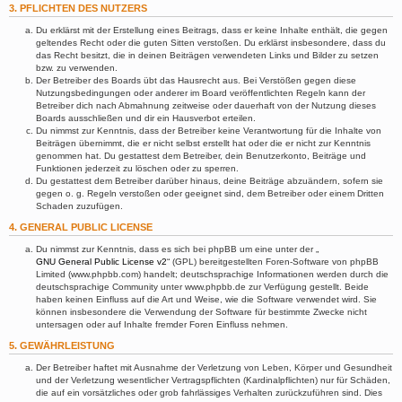
3. PFLICHTEN DES NUTZERS
Du erklärst mit der Erstellung eines Beitrags, dass er keine Inhalte enthält, die gegen
geltendes Recht oder die guten Sitten verstoßen. Du erklärst insbesondere, dass du
das Recht besitzt, die in deinen Beiträgen verwendeten Links und Bilder zu setzen
bzw. zu verwenden.
Der Betreiber des Boards übt das Hausrecht aus. Bei Verstößen gegen diese
Nutzungsbedingungen oder anderer im Board veröffentlichten Regeln kann der
Betreiber dich nach Abmahnung zeitweise oder dauerhaft von der Nutzung dieses
Boards ausschließen und dir ein Hausverbot erteilen.
Du nimmst zur Kenntnis, dass der Betreiber keine Verantwortung für die Inhalte von
Beiträgen übernimmt, die er nicht selbst erstellt hat oder die er nicht zur Kenntnis
genommen hat. Du gestattest dem Betreiber, dein Benutzerkonto, Beiträge und
Funktionen jederzeit zu löschen oder zu sperren.
Du gestattest dem Betreiber darüber hinaus, deine Beiträge abzuändern, sofern sie
gegen o. g. Regeln verstoßen oder geeignet sind, dem Betreiber oder einem Dritten
Schaden zuzufügen.
4. GENERAL PUBLIC LICENSE
Du nimmst zur Kenntnis, dass es sich bei phpBB um eine unter der „
GNU General Public License v2
“ (GPL) bereitgestellten Foren-Software von phpBB
Limited (www.phpbb.com) handelt; deutschsprachige Informationen werden durch die
deutschsprachige Community unter www.phpbb.de zur Verfügung gestellt. Beide
haben keinen Einfluss auf die Art und Weise, wie die Software verwendet wird. Sie
können insbesondere die Verwendung der Software für bestimmte Zwecke nicht
untersagen oder auf Inhalte fremder Foren Einfluss nehmen.
5. GEWÄHRLEISTUNG
Der Betreiber haftet mit Ausnahme der Verletzung von Leben, Körper und Gesundheit
und der Verletzung wesentlicher Vertragspflichten (Kardinalpflichten) nur für Schäden,
die auf ein vorsätzliches oder grob fahrlässiges Verhalten zurückzuführen sind. Dies