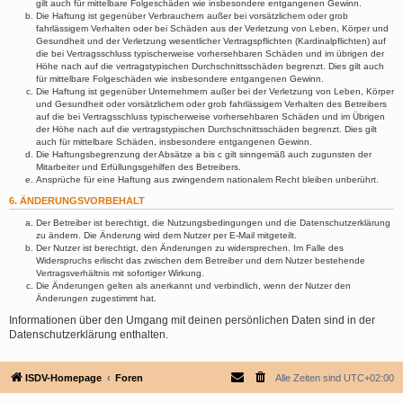
gilt auch für mittelbare Folgeschäden wie insbesondere entgangenen Gewinn.
Die Haftung ist gegenüber Verbrauchern außer bei vorsätzlichem oder grob
fahrlässigem Verhalten oder bei Schäden aus der Verletzung von Leben, Körper und
Gesundheit und der Verletzung wesentlicher Vertragspflichten (Kardinalpflichten) auf
die bei Vertragsschluss typischerweise vorhersehbaren Schäden und im übrigen der
Höhe nach auf die vertragstypischen Durchschnittsschäden begrenzt. Dies gilt auch
für mittelbare Folgeschäden wie insbesondere entgangenen Gewinn.
Die Haftung ist gegenüber Unternehmern außer bei der Verletzung von Leben, Körper
und Gesundheit oder vorsätzlichem oder grob fahrlässigem Verhalten des Betreibers
auf die bei Vertragsschluss typischerweise vorhersehbaren Schäden und im Übrigen
der Höhe nach auf die vertragstypischen Durchschnittsschäden begrenzt. Dies gilt
auch für mittelbare Schäden, insbesondere entgangenen Gewinn.
Die Haftungsbegrenzung der Absätze a bis c gilt sinngemäß auch zugunsten der
Mitarbeiter und Erfüllungsgehilfen des Betreibers.
Ansprüche für eine Haftung aus zwingendem nationalem Recht bleiben unberührt.
6. ÄNDERUNGSVORBEHALT
Der Betreiber ist berechtigt, die Nutzungsbedingungen und die Datenschutzerklärung
zu ändern. Die Änderung wird dem Nutzer per E-Mail mitgeteilt.
Der Nutzer ist berechtigt, den Änderungen zu widersprechen. Im Falle des
Widerspruchs erlischt das zwischen dem Betreiber und dem Nutzer bestehende
Vertragsverhältnis mit sofortiger Wirkung.
Die Änderungen gelten als anerkannt und verbindlich, wenn der Nutzer den
Änderungen zugestimmt hat.
Informationen über den Umgang mit deinen persönlichen Daten sind in der
Datenschutzerklärung enthalten.
ISDV-Homepage
Foren
Alle Zeiten sind
UTC+02:00