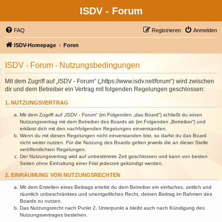
ISDV - Forum
FAQ
Registrieren
Anmelden
ISDV-Homepage
Foren
ISDV - Forum - Nutzungsbedingungen
Mit dem Zugriff auf „ISDV - Forum“ („https://www.isdv.net/forum“) wird zwischen
dir und dem Betreiber ein Vertrag mit folgenden Regelungen geschlossen:
1. NUTZUNGSVERTRAG
Mit dem Zugriff auf „ISDV - Forum“ (im Folgenden „das Board“) schließt du einen
Nutzungsvertrag mit dem Betreiber des Boards ab (im Folgenden „Betreiber“) und
erklärst dich mit den nachfolgenden Regelungen einverstanden.
Wenn du mit diesen Regelungen nicht einverstanden bist, so darfst du das Board
nicht weiter nutzen. Für die Nutzung des Boards gelten jeweils die an dieser Stelle
veröffentlichten Regelungen.
Der Nutzungsvertrag wird auf unbestimmte Zeit geschlossen und kann von beiden
Seiten ohne Einhaltung einer Frist jederzeit gekündigt werden.
2. EINRÄUMUNG VON NUTZUNGSRECHTEN
Mit dem Erstellen eines Beitrags erteilst du dem Betreiber ein einfaches, zeitlich und
räumlich unbeschränktes und unentgeltliches Recht, deinen Beitrag im Rahmen des
Boards zu nutzen.
Das Nutzungsrecht nach Punkt 2, Unterpunkt a bleibt auch nach Kündigung des
Nutzungsvertrages bestehen.