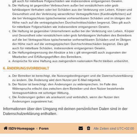
gilt auch für mittelbare Folgeschäden wie insbesondere entgangenen Gewinn.
Die Haftung ist gegenüber Verbrauchern außer bei vorsätzlichem oder grob
fahrlässigem Verhalten oder bei Schäden aus der Verletzung von Leben, Körper und
Gesundheit und der Verletzung wesentlicher Vertragspflichten (Kardinalpflichten) auf
die bei Vertragsschluss typischerweise vorhersehbaren Schäden und im übrigen der
Höhe nach auf die vertragstypischen Durchschnittsschäden begrenzt. Dies gilt auch
für mittelbare Folgeschäden wie insbesondere entgangenen Gewinn.
Die Haftung ist gegenüber Unternehmern außer bei der Verletzung von Leben, Körper
und Gesundheit oder vorsätzlichem oder grob fahrlässigem Verhalten des Betreibers
auf die bei Vertragsschluss typischerweise vorhersehbaren Schäden und im Übrigen
der Höhe nach auf die vertragstypischen Durchschnittsschäden begrenzt. Dies gilt
auch für mittelbare Schäden, insbesondere entgangenen Gewinn.
Die Haftungsbegrenzung der Absätze a bis c gilt sinngemäß auch zugunsten der
Mitarbeiter und Erfüllungsgehilfen des Betreibers.
Ansprüche für eine Haftung aus zwingendem nationalem Recht bleiben unberührt.
6. ÄNDERUNGSVORBEHALT
Der Betreiber ist berechtigt, die Nutzungsbedingungen und die Datenschutzerklärung
zu ändern. Die Änderung wird dem Nutzer per E-Mail mitgeteilt.
Der Nutzer ist berechtigt, den Änderungen zu widersprechen. Im Falle des
Widerspruchs erlischt das zwischen dem Betreiber und dem Nutzer bestehende
Vertragsverhältnis mit sofortiger Wirkung.
Die Änderungen gelten als anerkannt und verbindlich, wenn der Nutzer den
Änderungen zugestimmt hat.
Informationen über den Umgang mit deinen persönlichen Daten sind in der
Datenschutzerklärung enthalten.
ISDV-Homepage
Foren
Alle Zeiten sind
UTC+02:00