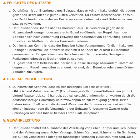
3. PFLICHTEN DES NUTZERS
Du erklärst mit der Erstellung eines Beitrags, dass er keine Inhalte enthält, die gegen
geltendes Recht oder die guten Sitten verstoßen. Du erklärst insbesondere, dass du
das Recht besitzt, die in deinen Beiträgen verwendeten Links und Bilder zu setzen
bzw. zu verwenden.
Der Betreiber des Boards übt das Hausrecht aus. Bei Verstößen gegen diese
Nutzungsbedingungen oder anderer im Board veröffentlichten Regeln kann der
Betreiber dich nach Abmahnung zeitweise oder dauerhaft von der Nutzung dieses
Boards ausschließen und dir ein Hausverbot erteilen.
Du nimmst zur Kenntnis, dass der Betreiber keine Verantwortung für die Inhalte von
Beiträgen übernimmt, die er nicht selbst erstellt hat oder die er nicht zur Kenntnis
genommen hat. Du gestattest dem Betreiber, dein Benutzerkonto, Beiträge und
Funktionen jederzeit zu löschen oder zu sperren.
Du gestattest dem Betreiber darüber hinaus, deine Beiträge abzuändern, sofern sie
gegen o. g. Regeln verstoßen oder geeignet sind, dem Betreiber oder einem Dritten
Schaden zuzufügen.
4. GENERAL PUBLIC LICENSE
Du nimmst zur Kenntnis, dass es sich bei phpBB um eine unter der „
GNU General Public License v2
“ (GPL) bereitgestellten Foren-Software von phpBB
Limited (www.phpbb.com) handelt; deutschsprachige Informationen werden durch die
deutschsprachige Community unter www.phpbb.de zur Verfügung gestellt. Beide
haben keinen Einfluss auf die Art und Weise, wie die Software verwendet wird. Sie
können insbesondere die Verwendung der Software für bestimmte Zwecke nicht
untersagen oder auf Inhalte fremder Foren Einfluss nehmen.
5. GEWÄHRLEISTUNG
Der Betreiber haftet mit Ausnahme der Verletzung von Leben, Körper und Gesundheit
und der Verletzung wesentlicher Vertragspflichten (Kardinalpflichten) nur für Schäden,
die auf ein vorsätzliches oder grob fahrlässiges Verhalten zurückzuführen sind. Dies