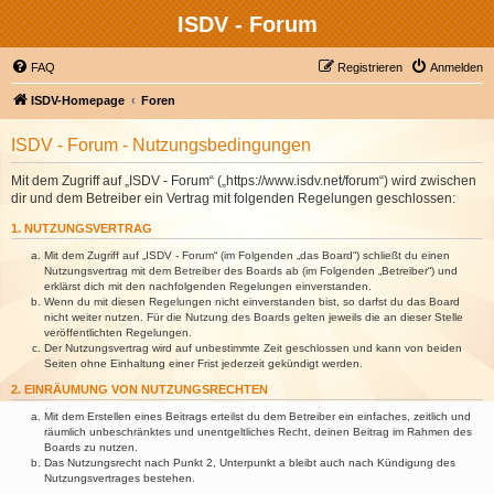
ISDV - Forum
FAQ
Registrieren
Anmelden
ISDV-Homepage
Foren
ISDV - Forum - Nutzungsbedingungen
Mit dem Zugriff auf „ISDV - Forum“ („https://www.isdv.net/forum“) wird zwischen
dir und dem Betreiber ein Vertrag mit folgenden Regelungen geschlossen:
1. NUTZUNGSVERTRAG
Mit dem Zugriff auf „ISDV - Forum“ (im Folgenden „das Board“) schließt du einen
Nutzungsvertrag mit dem Betreiber des Boards ab (im Folgenden „Betreiber“) und
erklärst dich mit den nachfolgenden Regelungen einverstanden.
Wenn du mit diesen Regelungen nicht einverstanden bist, so darfst du das Board
nicht weiter nutzen. Für die Nutzung des Boards gelten jeweils die an dieser Stelle
veröffentlichten Regelungen.
Der Nutzungsvertrag wird auf unbestimmte Zeit geschlossen und kann von beiden
Seiten ohne Einhaltung einer Frist jederzeit gekündigt werden.
2. EINRÄUMUNG VON NUTZUNGSRECHTEN
Mit dem Erstellen eines Beitrags erteilst du dem Betreiber ein einfaches, zeitlich und
räumlich unbeschränktes und unentgeltliches Recht, deinen Beitrag im Rahmen des
Boards zu nutzen.
Das Nutzungsrecht nach Punkt 2, Unterpunkt a bleibt auch nach Kündigung des
Nutzungsvertrages bestehen.