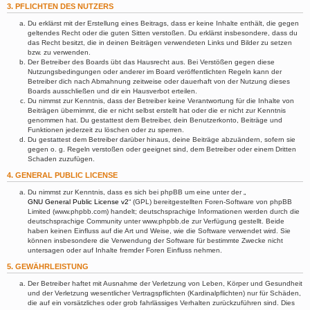
3. PFLICHTEN DES NUTZERS
Du erklärst mit der Erstellung eines Beitrags, dass er keine Inhalte enthält, die gegen
geltendes Recht oder die guten Sitten verstoßen. Du erklärst insbesondere, dass du
das Recht besitzt, die in deinen Beiträgen verwendeten Links und Bilder zu setzen
bzw. zu verwenden.
Der Betreiber des Boards übt das Hausrecht aus. Bei Verstößen gegen diese
Nutzungsbedingungen oder anderer im Board veröffentlichten Regeln kann der
Betreiber dich nach Abmahnung zeitweise oder dauerhaft von der Nutzung dieses
Boards ausschließen und dir ein Hausverbot erteilen.
Du nimmst zur Kenntnis, dass der Betreiber keine Verantwortung für die Inhalte von
Beiträgen übernimmt, die er nicht selbst erstellt hat oder die er nicht zur Kenntnis
genommen hat. Du gestattest dem Betreiber, dein Benutzerkonto, Beiträge und
Funktionen jederzeit zu löschen oder zu sperren.
Du gestattest dem Betreiber darüber hinaus, deine Beiträge abzuändern, sofern sie
gegen o. g. Regeln verstoßen oder geeignet sind, dem Betreiber oder einem Dritten
Schaden zuzufügen.
4. GENERAL PUBLIC LICENSE
Du nimmst zur Kenntnis, dass es sich bei phpBB um eine unter der „
GNU General Public License v2
“ (GPL) bereitgestellten Foren-Software von phpBB
Limited (www.phpbb.com) handelt; deutschsprachige Informationen werden durch die
deutschsprachige Community unter www.phpbb.de zur Verfügung gestellt. Beide
haben keinen Einfluss auf die Art und Weise, wie die Software verwendet wird. Sie
können insbesondere die Verwendung der Software für bestimmte Zwecke nicht
untersagen oder auf Inhalte fremder Foren Einfluss nehmen.
5. GEWÄHRLEISTUNG
Der Betreiber haftet mit Ausnahme der Verletzung von Leben, Körper und Gesundheit
und der Verletzung wesentlicher Vertragspflichten (Kardinalpflichten) nur für Schäden,
die auf ein vorsätzliches oder grob fahrlässiges Verhalten zurückzuführen sind. Dies