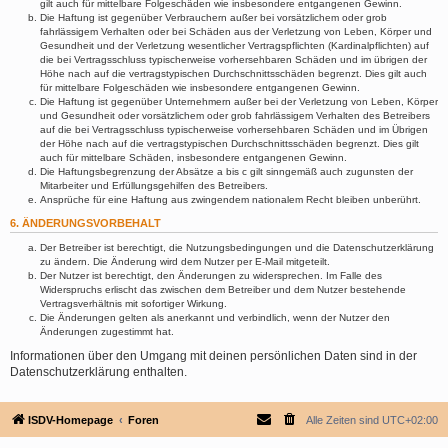
gilt auch für mittelbare Folgeschäden wie insbesondere entgangenen Gewinn.
Die Haftung ist gegenüber Verbrauchern außer bei vorsätzlichem oder grob
fahrlässigem Verhalten oder bei Schäden aus der Verletzung von Leben, Körper und
Gesundheit und der Verletzung wesentlicher Vertragspflichten (Kardinalpflichten) auf
die bei Vertragsschluss typischerweise vorhersehbaren Schäden und im übrigen der
Höhe nach auf die vertragstypischen Durchschnittsschäden begrenzt. Dies gilt auch
für mittelbare Folgeschäden wie insbesondere entgangenen Gewinn.
Die Haftung ist gegenüber Unternehmern außer bei der Verletzung von Leben, Körper
und Gesundheit oder vorsätzlichem oder grob fahrlässigem Verhalten des Betreibers
auf die bei Vertragsschluss typischerweise vorhersehbaren Schäden und im Übrigen
der Höhe nach auf die vertragstypischen Durchschnittsschäden begrenzt. Dies gilt
auch für mittelbare Schäden, insbesondere entgangenen Gewinn.
Die Haftungsbegrenzung der Absätze a bis c gilt sinngemäß auch zugunsten der
Mitarbeiter und Erfüllungsgehilfen des Betreibers.
Ansprüche für eine Haftung aus zwingendem nationalem Recht bleiben unberührt.
6. ÄNDERUNGSVORBEHALT
Der Betreiber ist berechtigt, die Nutzungsbedingungen und die Datenschutzerklärung
zu ändern. Die Änderung wird dem Nutzer per E-Mail mitgeteilt.
Der Nutzer ist berechtigt, den Änderungen zu widersprechen. Im Falle des
Widerspruchs erlischt das zwischen dem Betreiber und dem Nutzer bestehende
Vertragsverhältnis mit sofortiger Wirkung.
Die Änderungen gelten als anerkannt und verbindlich, wenn der Nutzer den
Änderungen zugestimmt hat.
Informationen über den Umgang mit deinen persönlichen Daten sind in der
Datenschutzerklärung enthalten.
ISDV-Homepage
Foren
Alle Zeiten sind
UTC+02:00