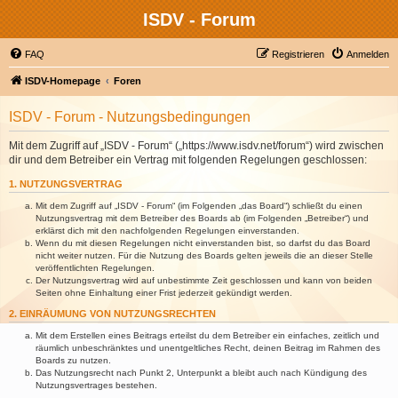
ISDV - Forum
FAQ
Registrieren
Anmelden
ISDV-Homepage
Foren
ISDV - Forum - Nutzungsbedingungen
Mit dem Zugriff auf „ISDV - Forum“ („https://www.isdv.net/forum“) wird zwischen
dir und dem Betreiber ein Vertrag mit folgenden Regelungen geschlossen:
1. NUTZUNGSVERTRAG
Mit dem Zugriff auf „ISDV - Forum“ (im Folgenden „das Board“) schließt du einen
Nutzungsvertrag mit dem Betreiber des Boards ab (im Folgenden „Betreiber“) und
erklärst dich mit den nachfolgenden Regelungen einverstanden.
Wenn du mit diesen Regelungen nicht einverstanden bist, so darfst du das Board
nicht weiter nutzen. Für die Nutzung des Boards gelten jeweils die an dieser Stelle
veröffentlichten Regelungen.
Der Nutzungsvertrag wird auf unbestimmte Zeit geschlossen und kann von beiden
Seiten ohne Einhaltung einer Frist jederzeit gekündigt werden.
2. EINRÄUMUNG VON NUTZUNGSRECHTEN
Mit dem Erstellen eines Beitrags erteilst du dem Betreiber ein einfaches, zeitlich und
räumlich unbeschränktes und unentgeltliches Recht, deinen Beitrag im Rahmen des
Boards zu nutzen.
Das Nutzungsrecht nach Punkt 2, Unterpunkt a bleibt auch nach Kündigung des
Nutzungsvertrages bestehen.