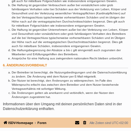
gilt auch für mittelbare Folgeschäden wie insbesondere entgangenen Gewinn.
Die Haftung ist gegenüber Verbrauchern außer bei vorsätzlichem oder grob
fahrlässigem Verhalten oder bei Schäden aus der Verletzung von Leben, Körper und
Gesundheit und der Verletzung wesentlicher Vertragspflichten (Kardinalpflichten) auf
die bei Vertragsschluss typischerweise vorhersehbaren Schäden und im übrigen der
Höhe nach auf die vertragstypischen Durchschnittsschäden begrenzt. Dies gilt auch
für mittelbare Folgeschäden wie insbesondere entgangenen Gewinn.
Die Haftung ist gegenüber Unternehmern außer bei der Verletzung von Leben, Körper
und Gesundheit oder vorsätzlichem oder grob fahrlässigem Verhalten des Betreibers
auf die bei Vertragsschluss typischerweise vorhersehbaren Schäden und im Übrigen
der Höhe nach auf die vertragstypischen Durchschnittsschäden begrenzt. Dies gilt
auch für mittelbare Schäden, insbesondere entgangenen Gewinn.
Die Haftungsbegrenzung der Absätze a bis c gilt sinngemäß auch zugunsten der
Mitarbeiter und Erfüllungsgehilfen des Betreibers.
Ansprüche für eine Haftung aus zwingendem nationalem Recht bleiben unberührt.
6. ÄNDERUNGSVORBEHALT
Der Betreiber ist berechtigt, die Nutzungsbedingungen und die Datenschutzerklärung
zu ändern. Die Änderung wird dem Nutzer per E-Mail mitgeteilt.
Der Nutzer ist berechtigt, den Änderungen zu widersprechen. Im Falle des
Widerspruchs erlischt das zwischen dem Betreiber und dem Nutzer bestehende
Vertragsverhältnis mit sofortiger Wirkung.
Die Änderungen gelten als anerkannt und verbindlich, wenn der Nutzer den
Änderungen zugestimmt hat.
Informationen über den Umgang mit deinen persönlichen Daten sind in der
Datenschutzerklärung enthalten.
ISDV-Homepage
Foren
Alle Zeiten sind
UTC+02:00