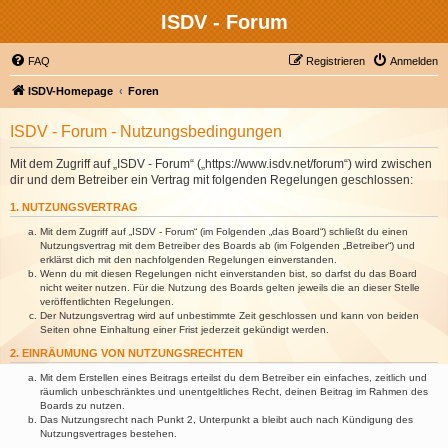
ISDV - Forum
FAQ
Registrieren
Anmelden
ISDV-Homepage
Foren
ISDV - Forum - Nutzungsbedingungen
Mit dem Zugriff auf „ISDV - Forum“ („https://www.isdv.net/forum“) wird zwischen
dir und dem Betreiber ein Vertrag mit folgenden Regelungen geschlossen:
1. NUTZUNGSVERTRAG
Mit dem Zugriff auf „ISDV - Forum“ (im Folgenden „das Board“) schließt du einen
Nutzungsvertrag mit dem Betreiber des Boards ab (im Folgenden „Betreiber“) und
erklärst dich mit den nachfolgenden Regelungen einverstanden.
Wenn du mit diesen Regelungen nicht einverstanden bist, so darfst du das Board
nicht weiter nutzen. Für die Nutzung des Boards gelten jeweils die an dieser Stelle
veröffentlichten Regelungen.
Der Nutzungsvertrag wird auf unbestimmte Zeit geschlossen und kann von beiden
Seiten ohne Einhaltung einer Frist jederzeit gekündigt werden.
2. EINRÄUMUNG VON NUTZUNGSRECHTEN
Mit dem Erstellen eines Beitrags erteilst du dem Betreiber ein einfaches, zeitlich und
räumlich unbeschränktes und unentgeltliches Recht, deinen Beitrag im Rahmen des
Boards zu nutzen.
Das Nutzungsrecht nach Punkt 2, Unterpunkt a bleibt auch nach Kündigung des
Nutzungsvertrages bestehen.