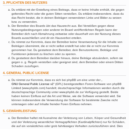
3. PFLICHTEN DES NUTZERS
Du erklärst mit der Erstellung eines Beitrags, dass er keine Inhalte enthält, die gegen
geltendes Recht oder die guten Sitten verstoßen. Du erklärst insbesondere, dass du
das Recht besitzt, die in deinen Beiträgen verwendeten Links und Bilder zu setzen
bzw. zu verwenden.
Der Betreiber des Boards übt das Hausrecht aus. Bei Verstößen gegen diese
Nutzungsbedingungen oder anderer im Board veröffentlichten Regeln kann der
Betreiber dich nach Abmahnung zeitweise oder dauerhaft von der Nutzung dieses
Boards ausschließen und dir ein Hausverbot erteilen.
Du nimmst zur Kenntnis, dass der Betreiber keine Verantwortung für die Inhalte von
Beiträgen übernimmt, die er nicht selbst erstellt hat oder die er nicht zur Kenntnis
genommen hat. Du gestattest dem Betreiber, dein Benutzerkonto, Beiträge und
Funktionen jederzeit zu löschen oder zu sperren.
Du gestattest dem Betreiber darüber hinaus, deine Beiträge abzuändern, sofern sie
gegen o. g. Regeln verstoßen oder geeignet sind, dem Betreiber oder einem Dritten
Schaden zuzufügen.
4. GENERAL PUBLIC LICENSE
Du nimmst zur Kenntnis, dass es sich bei phpBB um eine unter der „
GNU General Public License v2
“ (GPL) bereitgestellten Foren-Software von phpBB
Limited (www.phpbb.com) handelt; deutschsprachige Informationen werden durch die
deutschsprachige Community unter www.phpbb.de zur Verfügung gestellt. Beide
haben keinen Einfluss auf die Art und Weise, wie die Software verwendet wird. Sie
können insbesondere die Verwendung der Software für bestimmte Zwecke nicht
untersagen oder auf Inhalte fremder Foren Einfluss nehmen.
5. GEWÄHRLEISTUNG
Der Betreiber haftet mit Ausnahme der Verletzung von Leben, Körper und Gesundheit
und der Verletzung wesentlicher Vertragspflichten (Kardinalpflichten) nur für Schäden,
die auf ein vorsätzliches oder grob fahrlässiges Verhalten zurückzuführen sind. Dies