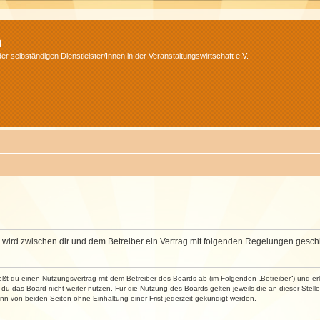
m
r selbständigen Dienstleister/Innen in der Veranstaltungswirtschaft e.V.
m“) wird zwischen dir und dem Betreiber ein Vertrag mit folgenden Regelungen gesch
ließt du einen Nutzungsvertrag mit dem Betreiber des Boards ab (im Folgenden „Betreiber“) und 
du das Board nicht weiter nutzen. Für die Nutzung des Boards gelten jeweils die an dieser Stell
n von beiden Seiten ohne Einhaltung einer Frist jederzeit gekündigt werden.