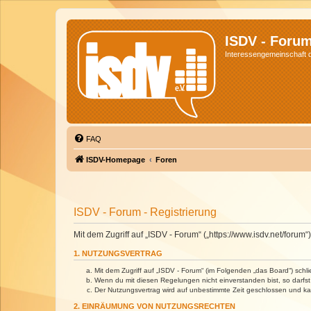
ISDV - Foru
Interessengemeinschaft de
FAQ
ISDV-Homepage
Foren
ISDV - Forum - Registrierung
Mit dem Zugriff auf „ISDV - Forum“ („https://www.isdv.net/foru
1. NUTZUNGSVERTRAG
Mit dem Zugriff auf „ISDV - Forum“ (im Folgenden „das Board“) sch
Wenn du mit diesen Regelungen nicht einverstanden bist, so darfst 
Der Nutzungsvertrag wird auf unbestimmte Zeit geschlossen und kan
2. EINRÄUMUNG VON NUTZUNGSRECHTEN