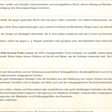
faches, zeitlich und räumlich unbeschränktes und unentgeltliches Recht, deinen Beitrag im Rahme
Kündigung des Nutzungsvertrages bestehen.
e enthält, die gegen geltendes Recht oder die guten Sitten verstoßen. Du erklärst insbesondere, 
egen diese Nutzungsbedingungen oder anderer im Board veröffentlichten Regeln kann der Betre
die Inhalte von Beiträgen übernimmt, die er nicht selbst erstellt hat oder die er nicht zur Kenn
ndern, sofern sie gegen o. g. Regeln verstoßen oder geeignet sind, dem Betreiber oder einem D
„
GNU General Public License v2
“ (GPL) bereitgestellten Foren-Software von phpBB Limited (ww
ellt. Beide haben keinen Einfluss auf die Art und Weise, wie die Software verwendet wird. Si
 und Gesundheit und der Verletzung wesentlicher Vertragspflichten (Kardinalpflichten) nur für Sc
wie insbesondere entgangenen Gewinn.
der grob fahrlässigem Verhalten oder bei Schäden aus der Verletzung von Leben, Körper und Ges
rhersehbaren Schäden und im übrigen der Höhe nach auf die vertragstypischen Durchschnittsschäde
von Leben, Körper und Gesundheit oder vorsätzlichem oder grob fahrlässigem Verhalten des Betr
Durchschnittsschäden begrenzt. Dies gilt auch für mittelbare Schäden, insbesondere entgangen
gunsten der Mitarbeiter und Erfüllungsgehilfen des Betreibers.
ben unberührt.
enschutzerklärung zu ändern. Die Änderung wird dem Nutzer per E-Mail mitgeteilt.