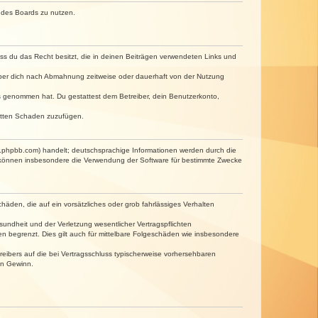
n des Boards zu nutzen.
dass du das Recht besitzt, die in deinen Beiträgen verwendeten Links und
iber dich nach Abmahnung zeitweise oder dauerhaft von der Nutzung
tnis genommen hat. Du gestattest dem Betreiber, dein Benutzerkonto,
ritten Schaden zuzufügen.
w.phpbb.com) handelt; deutschsprachige Informationen werden durch die
e können insbesondere die Verwendung der Software für bestimmte Zwecke
häden, die auf ein vorsätzliches oder grob fahrlässiges Verhalten
undheit und der Verletzung wesentlicher Vertragspflichten
n begrenzt. Dies gilt auch für mittelbare Folgeschäden wie insbesondere
eibers auf die bei Vertragsschluss typischerweise vorhersehbaren
en Gewinn.