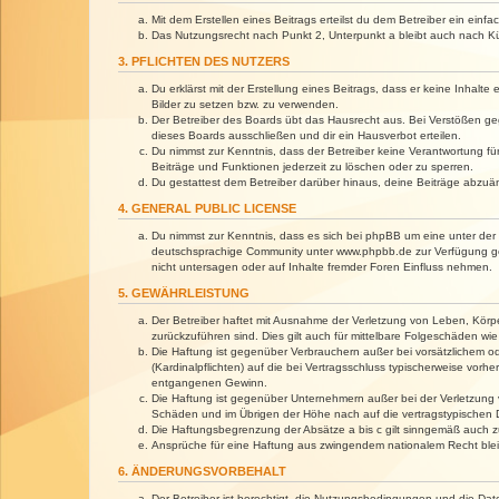
Mit dem Erstellen eines Beitrags erteilst du dem Betreiber ein ein
Das Nutzungsrecht nach Punkt 2, Unterpunkt a bleibt auch nach 
3. PFLICHTEN DES NUTZERS
Du erklärst mit der Erstellung eines Beitrags, dass er keine Inhalt
Bilder zu setzen bzw. zu verwenden.
Der Betreiber des Boards übt das Hausrecht aus. Bei Verstößen g
dieses Boards ausschließen und dir ein Hausverbot erteilen.
Du nimmst zur Kenntnis, dass der Betreiber keine Verantwortung für 
Beiträge und Funktionen jederzeit zu löschen oder zu sperren.
Du gestattest dem Betreiber darüber hinaus, deine Beiträge abzuä
4. GENERAL PUBLIC LICENSE
Du nimmst zur Kenntnis, dass es sich bei phpBB um eine unter der 
deutschsprachige Community unter www.phpbb.de zur Verfügung gest
nicht untersagen oder auf Inhalte fremder Foren Einfluss nehmen.
5. GEWÄHRLEISTUNG
Der Betreiber haftet mit Ausnahme der Verletzung von Leben, Körper
zurückzuführen sind. Dies gilt auch für mittelbare Folgeschäden 
Die Haftung ist gegenüber Verbrauchern außer bei vorsätzlichem o
(Kardinalpflichten) auf die bei Vertragsschluss typischerweise vo
entgangenen Gewinn.
Die Haftung ist gegenüber Unternehmern außer bei der Verletzung 
Schäden und im Übrigen der Höhe nach auf die vertragstypischen 
Die Haftungsbegrenzung der Absätze a bis c gilt sinngemäß auch zu
Ansprüche für eine Haftung aus zwingendem nationalem Recht blei
6. ÄNDERUNGSVORBEHALT
Der Betreiber ist berechtigt, die Nutzungsbedingungen und die Dat