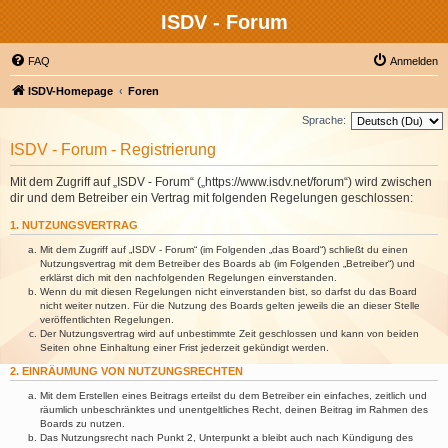
ISDV - Forum
FAQ
Anmelden
ISDV-Homepage
Foren
Sprache:
ISDV - Forum - Registrierung
Mit dem Zugriff auf „ISDV - Forum“ („https://www.isdv.net/forum“) wird zwischen
dir und dem Betreiber ein Vertrag mit folgenden Regelungen geschlossen:
1. NUTZUNGSVERTRAG
Mit dem Zugriff auf „ISDV - Forum“ (im Folgenden „das Board“) schließt du einen
Nutzungsvertrag mit dem Betreiber des Boards ab (im Folgenden „Betreiber“) und
erklärst dich mit den nachfolgenden Regelungen einverstanden.
Wenn du mit diesen Regelungen nicht einverstanden bist, so darfst du das Board
nicht weiter nutzen. Für die Nutzung des Boards gelten jeweils die an dieser Stelle
veröffentlichten Regelungen.
Der Nutzungsvertrag wird auf unbestimmte Zeit geschlossen und kann von beiden
Seiten ohne Einhaltung einer Frist jederzeit gekündigt werden.
2. EINRÄUMUNG VON NUTZUNGSRECHTEN
Mit dem Erstellen eines Beitrags erteilst du dem Betreiber ein einfaches, zeitlich und
räumlich unbeschränktes und unentgeltliches Recht, deinen Beitrag im Rahmen des
Boards zu nutzen.
Das Nutzungsrecht nach Punkt 2, Unterpunkt a bleibt auch nach Kündigung des