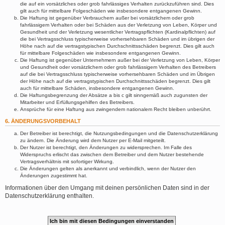
die auf ein vorsätzliches oder grob fahrlässiges Verhalten zurückzuführen sind. Dies
gilt auch für mittelbare Folgeschäden wie insbesondere entgangenen Gewinn.
Die Haftung ist gegenüber Verbrauchern außer bei vorsätzlichem oder grob
fahrlässigem Verhalten oder bei Schäden aus der Verletzung von Leben, Körper und
Gesundheit und der Verletzung wesentlicher Vertragspflichten (Kardinalpflichten) auf
die bei Vertragsschluss typischerweise vorhersehbaren Schäden und im übrigen der
Höhe nach auf die vertragstypischen Durchschnittsschäden begrenzt. Dies gilt auch
für mittelbare Folgeschäden wie insbesondere entgangenen Gewinn.
Die Haftung ist gegenüber Unternehmern außer bei der Verletzung von Leben, Körper
und Gesundheit oder vorsätzlichem oder grob fahrlässigem Verhalten des Betreibers
auf die bei Vertragsschluss typischerweise vorhersehbaren Schäden und im Übrigen
der Höhe nach auf die vertragstypischen Durchschnittsschäden begrenzt. Dies gilt
auch für mittelbare Schäden, insbesondere entgangenen Gewinn.
Die Haftungsbegrenzung der Absätze a bis c gilt sinngemäß auch zugunsten der
Mitarbeiter und Erfüllungsgehilfen des Betreibers.
Ansprüche für eine Haftung aus zwingendem nationalem Recht bleiben unberührt.
6. ÄNDERUNGSVORBEHALT
Der Betreiber ist berechtigt, die Nutzungsbedingungen und die Datenschutzerklärung
zu ändern. Die Änderung wird dem Nutzer per E-Mail mitgeteilt.
Der Nutzer ist berechtigt, den Änderungen zu widersprechen. Im Falle des
Widerspruchs erlischt das zwischen dem Betreiber und dem Nutzer bestehende
Vertragsverhältnis mit sofortiger Wirkung.
Die Änderungen gelten als anerkannt und verbindlich, wenn der Nutzer den
Änderungen zugestimmt hat.
Informationen über den Umgang mit deinen persönlichen Daten sind in der
Datenschutzerklärung enthalten.