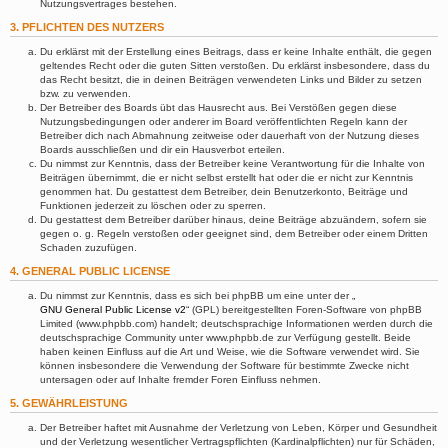
Nutzungsvertrages bestehen.
3. PFLICHTEN DES NUTZERS
Du erklärst mit der Erstellung eines Beitrags, dass er keine Inhalte enthält, die gegen
geltendes Recht oder die guten Sitten verstoßen. Du erklärst insbesondere, dass du
das Recht besitzt, die in deinen Beiträgen verwendeten Links und Bilder zu setzen
bzw. zu verwenden.
Der Betreiber des Boards übt das Hausrecht aus. Bei Verstößen gegen diese
Nutzungsbedingungen oder anderer im Board veröffentlichten Regeln kann der
Betreiber dich nach Abmahnung zeitweise oder dauerhaft von der Nutzung dieses
Boards ausschließen und dir ein Hausverbot erteilen.
Du nimmst zur Kenntnis, dass der Betreiber keine Verantwortung für die Inhalte von
Beiträgen übernimmt, die er nicht selbst erstellt hat oder die er nicht zur Kenntnis
genommen hat. Du gestattest dem Betreiber, dein Benutzerkonto, Beiträge und
Funktionen jederzeit zu löschen oder zu sperren.
Du gestattest dem Betreiber darüber hinaus, deine Beiträge abzuändern, sofern sie
gegen o. g. Regeln verstoßen oder geeignet sind, dem Betreiber oder einem Dritten
Schaden zuzufügen.
4. GENERAL PUBLIC LICENSE
Du nimmst zur Kenntnis, dass es sich bei phpBB um eine unter der „
GNU General Public License v2
“ (GPL) bereitgestellten Foren-Software von phpBB
Limited (www.phpbb.com) handelt; deutschsprachige Informationen werden durch die
deutschsprachige Community unter www.phpbb.de zur Verfügung gestellt. Beide
haben keinen Einfluss auf die Art und Weise, wie die Software verwendet wird. Sie
können insbesondere die Verwendung der Software für bestimmte Zwecke nicht
untersagen oder auf Inhalte fremder Foren Einfluss nehmen.
5. GEWÄHRLEISTUNG
Der Betreiber haftet mit Ausnahme der Verletzung von Leben, Körper und Gesundheit
und der Verletzung wesentlicher Vertragspflichten (Kardinalpflichten) nur für Schäden,