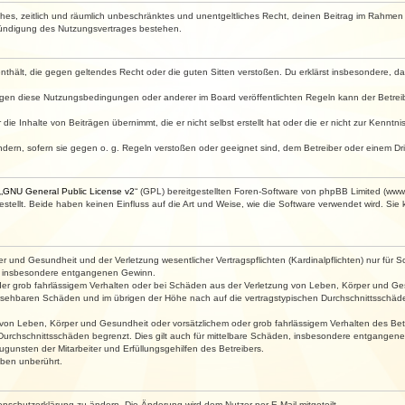
faches, zeitlich und räumlich unbeschränktes und unentgeltliches Recht, deinen Beitrag im Rahme
Kündigung des Nutzungsvertrages bestehen.
e enthält, die gegen geltendes Recht oder die guten Sitten verstoßen. Du erklärst insbesondere, 
egen diese Nutzungsbedingungen oder anderer im Board veröffentlichten Regeln kann der Betre
die Inhalte von Beiträgen übernimmt, die er nicht selbst erstellt hat oder die er nicht zur Kenn
ndern, sofern sie gegen o. g. Regeln verstoßen oder geeignet sind, dem Betreiber oder einem D
„
GNU General Public License v2
“ (GPL) bereitgestellten Foren-Software von phpBB Limited (ww
ellt. Beide haben keinen Einfluss auf die Art und Weise, wie die Software verwendet wird. Si
 und Gesundheit und der Verletzung wesentlicher Vertragspflichten (Kardinalpflichten) nur für Sc
wie insbesondere entgangenen Gewinn.
der grob fahrlässigem Verhalten oder bei Schäden aus der Verletzung von Leben, Körper und Ges
rhersehbaren Schäden und im übrigen der Höhe nach auf die vertragstypischen Durchschnittsschäde
von Leben, Körper und Gesundheit oder vorsätzlichem oder grob fahrlässigem Verhalten des Betr
Durchschnittsschäden begrenzt. Dies gilt auch für mittelbare Schäden, insbesondere entgangen
gunsten der Mitarbeiter und Erfüllungsgehilfen des Betreibers.
ben unberührt.
enschutzerklärung zu ändern. Die Änderung wird dem Nutzer per E-Mail mitgeteilt.