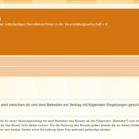
m
r selbständigen Dienstleister/Innen in der Veranstaltungswirtschaft e.V.
m“) wird zwischen dir und dem Betreiber ein Vertrag mit folgenden Regelungen gesch
ließt du einen Nutzungsvertrag mit dem Betreiber des Boards ab (im Folgenden „Betreiber“) und 
du das Board nicht weiter nutzen. Für die Nutzung des Boards gelten jeweils die an dieser Stell
n von beiden Seiten ohne Einhaltung einer Frist jederzeit gekündigt werden.