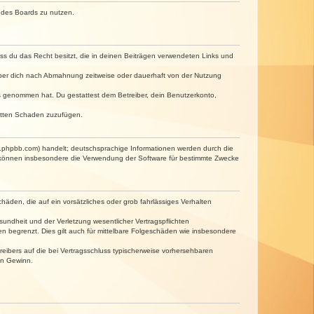
n des Boards zu nutzen.
dass du das Recht besitzt, die in deinen Beiträgen verwendeten Links und
iber dich nach Abmahnung zeitweise oder dauerhaft von der Nutzung
tnis genommen hat. Du gestattest dem Betreiber, dein Benutzerkonto,
ritten Schaden zuzufügen.
w.phpbb.com) handelt; deutschsprachige Informationen werden durch die
e können insbesondere die Verwendung der Software für bestimmte Zwecke
häden, die auf ein vorsätzliches oder grob fahrlässiges Verhalten
undheit und der Verletzung wesentlicher Vertragspflichten
n begrenzt. Dies gilt auch für mittelbare Folgeschäden wie insbesondere
eibers auf die bei Vertragsschluss typischerweise vorhersehbaren
en Gewinn.