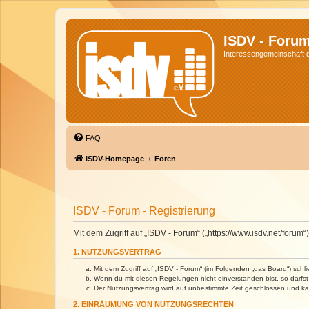
ISDV - Foru
Interessengemeinschaft de
FAQ
ISDV-Homepage
Foren
ISDV - Forum - Registrierung
Mit dem Zugriff auf „ISDV - Forum“ („https://www.isdv.net/foru
1. NUTZUNGSVERTRAG
Mit dem Zugriff auf „ISDV - Forum“ (im Folgenden „das Board“) sch
Wenn du mit diesen Regelungen nicht einverstanden bist, so darfst 
Der Nutzungsvertrag wird auf unbestimmte Zeit geschlossen und kan
2. EINRÄUMUNG VON NUTZUNGSRECHTEN