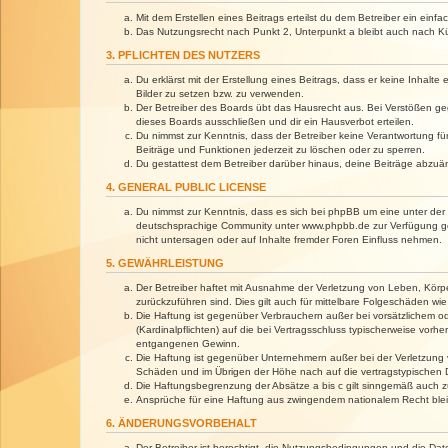
Mit dem Erstellen eines Beitrags erteilst du dem Betreiber ein ein
Das Nutzungsrecht nach Punkt 2, Unterpunkt a bleibt auch nach 
3. PFLICHTEN DES NUTZERS
Du erklärst mit der Erstellung eines Beitrags, dass er keine Inhalt
Bilder zu setzen bzw. zu verwenden.
Der Betreiber des Boards übt das Hausrecht aus. Bei Verstößen g
dieses Boards ausschließen und dir ein Hausverbot erteilen.
Du nimmst zur Kenntnis, dass der Betreiber keine Verantwortung für 
Beiträge und Funktionen jederzeit zu löschen oder zu sperren.
Du gestattest dem Betreiber darüber hinaus, deine Beiträge abzuä
4. GENERAL PUBLIC LICENSE
Du nimmst zur Kenntnis, dass es sich bei phpBB um eine unter der 
deutschsprachige Community unter www.phpbb.de zur Verfügung gest
nicht untersagen oder auf Inhalte fremder Foren Einfluss nehmen.
5. GEWÄHRLEISTUNG
Der Betreiber haftet mit Ausnahme der Verletzung von Leben, Körper
zurückzuführen sind. Dies gilt auch für mittelbare Folgeschäden 
Die Haftung ist gegenüber Verbrauchern außer bei vorsätzlichem o
(Kardinalpflichten) auf die bei Vertragsschluss typischerweise vo
entgangenen Gewinn.
Die Haftung ist gegenüber Unternehmern außer bei der Verletzung 
Schäden und im Übrigen der Höhe nach auf die vertragstypischen 
Die Haftungsbegrenzung der Absätze a bis c gilt sinngemäß auch zu
Ansprüche für eine Haftung aus zwingendem nationalem Recht blei
6. ÄNDERUNGSVORBEHALT
Der Betreiber ist berechtigt, die Nutzungsbedingungen und die Dat