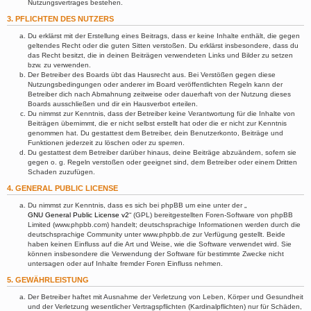
Nutzungsvertrages bestehen.
3. PFLICHTEN DES NUTZERS
Du erklärst mit der Erstellung eines Beitrags, dass er keine Inhalte enthält, die gegen
geltendes Recht oder die guten Sitten verstoßen. Du erklärst insbesondere, dass du
das Recht besitzt, die in deinen Beiträgen verwendeten Links und Bilder zu setzen
bzw. zu verwenden.
Der Betreiber des Boards übt das Hausrecht aus. Bei Verstößen gegen diese
Nutzungsbedingungen oder anderer im Board veröffentlichten Regeln kann der
Betreiber dich nach Abmahnung zeitweise oder dauerhaft von der Nutzung dieses
Boards ausschließen und dir ein Hausverbot erteilen.
Du nimmst zur Kenntnis, dass der Betreiber keine Verantwortung für die Inhalte von
Beiträgen übernimmt, die er nicht selbst erstellt hat oder die er nicht zur Kenntnis
genommen hat. Du gestattest dem Betreiber, dein Benutzerkonto, Beiträge und
Funktionen jederzeit zu löschen oder zu sperren.
Du gestattest dem Betreiber darüber hinaus, deine Beiträge abzuändern, sofern sie
gegen o. g. Regeln verstoßen oder geeignet sind, dem Betreiber oder einem Dritten
Schaden zuzufügen.
4. GENERAL PUBLIC LICENSE
Du nimmst zur Kenntnis, dass es sich bei phpBB um eine unter der „
GNU General Public License v2
“ (GPL) bereitgestellten Foren-Software von phpBB
Limited (www.phpbb.com) handelt; deutschsprachige Informationen werden durch die
deutschsprachige Community unter www.phpbb.de zur Verfügung gestellt. Beide
haben keinen Einfluss auf die Art und Weise, wie die Software verwendet wird. Sie
können insbesondere die Verwendung der Software für bestimmte Zwecke nicht
untersagen oder auf Inhalte fremder Foren Einfluss nehmen.
5. GEWÄHRLEISTUNG
Der Betreiber haftet mit Ausnahme der Verletzung von Leben, Körper und Gesundheit
und der Verletzung wesentlicher Vertragspflichten (Kardinalpflichten) nur für Schäden,