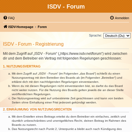
ISDV - Forum
FAQ
Anmelden
ISDV-Homepage
Foren
Sprache:
ISDV - Forum - Registrierung
Mit dem Zugriff auf „ISDV - Forum“ („https://www.isdv.net/forum“) wird zwischen
dir und dem Betreiber ein Vertrag mit folgenden Regelungen geschlossen:
1. NUTZUNGSVERTRAG
Mit dem Zugriff auf „ISDV - Forum“ (im Folgenden „das Board“) schließt du einen
Nutzungsvertrag mit dem Betreiber des Boards ab (im Folgenden „Betreiber“) und
erklärst dich mit den nachfolgenden Regelungen einverstanden.
Wenn du mit diesen Regelungen nicht einverstanden bist, so darfst du das Board
nicht weiter nutzen. Für die Nutzung des Boards gelten jeweils die an dieser Stelle
veröffentlichten Regelungen.
Der Nutzungsvertrag wird auf unbestimmte Zeit geschlossen und kann von beiden
Seiten ohne Einhaltung einer Frist jederzeit gekündigt werden.
2. EINRÄUMUNG VON NUTZUNGSRECHTEN
Mit dem Erstellen eines Beitrags erteilst du dem Betreiber ein einfaches, zeitlich und
räumlich unbeschränktes und unentgeltliches Recht, deinen Beitrag im Rahmen des
Boards zu nutzen.
Das Nutzungsrecht nach Punkt 2, Unterpunkt a bleibt auch nach Kündigung des