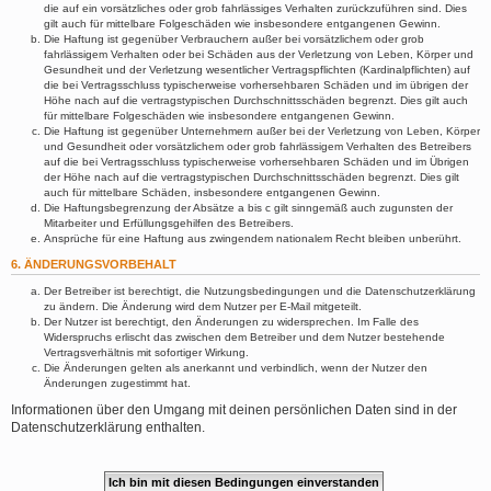
die auf ein vorsätzliches oder grob fahrlässiges Verhalten zurückzuführen sind. Dies
gilt auch für mittelbare Folgeschäden wie insbesondere entgangenen Gewinn.
Die Haftung ist gegenüber Verbrauchern außer bei vorsätzlichem oder grob
fahrlässigem Verhalten oder bei Schäden aus der Verletzung von Leben, Körper und
Gesundheit und der Verletzung wesentlicher Vertragspflichten (Kardinalpflichten) auf
die bei Vertragsschluss typischerweise vorhersehbaren Schäden und im übrigen der
Höhe nach auf die vertragstypischen Durchschnittsschäden begrenzt. Dies gilt auch
für mittelbare Folgeschäden wie insbesondere entgangenen Gewinn.
Die Haftung ist gegenüber Unternehmern außer bei der Verletzung von Leben, Körper
und Gesundheit oder vorsätzlichem oder grob fahrlässigem Verhalten des Betreibers
auf die bei Vertragsschluss typischerweise vorhersehbaren Schäden und im Übrigen
der Höhe nach auf die vertragstypischen Durchschnittsschäden begrenzt. Dies gilt
auch für mittelbare Schäden, insbesondere entgangenen Gewinn.
Die Haftungsbegrenzung der Absätze a bis c gilt sinngemäß auch zugunsten der
Mitarbeiter und Erfüllungsgehilfen des Betreibers.
Ansprüche für eine Haftung aus zwingendem nationalem Recht bleiben unberührt.
6. ÄNDERUNGSVORBEHALT
Der Betreiber ist berechtigt, die Nutzungsbedingungen und die Datenschutzerklärung
zu ändern. Die Änderung wird dem Nutzer per E-Mail mitgeteilt.
Der Nutzer ist berechtigt, den Änderungen zu widersprechen. Im Falle des
Widerspruchs erlischt das zwischen dem Betreiber und dem Nutzer bestehende
Vertragsverhältnis mit sofortiger Wirkung.
Die Änderungen gelten als anerkannt und verbindlich, wenn der Nutzer den
Änderungen zugestimmt hat.
Informationen über den Umgang mit deinen persönlichen Daten sind in der
Datenschutzerklärung enthalten.