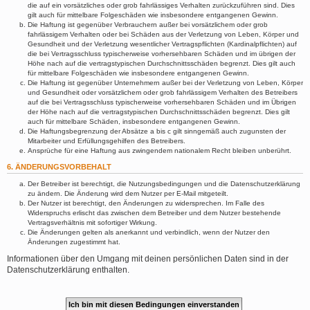
die auf ein vorsätzliches oder grob fahrlässiges Verhalten zurückzuführen sind. Dies
gilt auch für mittelbare Folgeschäden wie insbesondere entgangenen Gewinn.
Die Haftung ist gegenüber Verbrauchern außer bei vorsätzlichem oder grob
fahrlässigem Verhalten oder bei Schäden aus der Verletzung von Leben, Körper und
Gesundheit und der Verletzung wesentlicher Vertragspflichten (Kardinalpflichten) auf
die bei Vertragsschluss typischerweise vorhersehbaren Schäden und im übrigen der
Höhe nach auf die vertragstypischen Durchschnittsschäden begrenzt. Dies gilt auch
für mittelbare Folgeschäden wie insbesondere entgangenen Gewinn.
Die Haftung ist gegenüber Unternehmern außer bei der Verletzung von Leben, Körper
und Gesundheit oder vorsätzlichem oder grob fahrlässigem Verhalten des Betreibers
auf die bei Vertragsschluss typischerweise vorhersehbaren Schäden und im Übrigen
der Höhe nach auf die vertragstypischen Durchschnittsschäden begrenzt. Dies gilt
auch für mittelbare Schäden, insbesondere entgangenen Gewinn.
Die Haftungsbegrenzung der Absätze a bis c gilt sinngemäß auch zugunsten der
Mitarbeiter und Erfüllungsgehilfen des Betreibers.
Ansprüche für eine Haftung aus zwingendem nationalem Recht bleiben unberührt.
6. ÄNDERUNGSVORBEHALT
Der Betreiber ist berechtigt, die Nutzungsbedingungen und die Datenschutzerklärung
zu ändern. Die Änderung wird dem Nutzer per E-Mail mitgeteilt.
Der Nutzer ist berechtigt, den Änderungen zu widersprechen. Im Falle des
Widerspruchs erlischt das zwischen dem Betreiber und dem Nutzer bestehende
Vertragsverhältnis mit sofortiger Wirkung.
Die Änderungen gelten als anerkannt und verbindlich, wenn der Nutzer den
Änderungen zugestimmt hat.
Informationen über den Umgang mit deinen persönlichen Daten sind in der
Datenschutzerklärung enthalten.