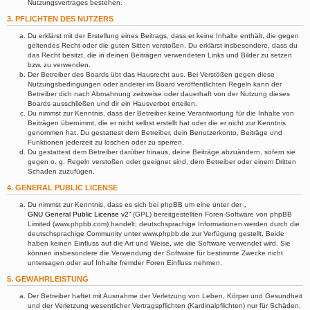
Nutzungsvertrages bestehen.
3. PFLICHTEN DES NUTZERS
Du erklärst mit der Erstellung eines Beitrags, dass er keine Inhalte enthält, die gegen
geltendes Recht oder die guten Sitten verstoßen. Du erklärst insbesondere, dass du
das Recht besitzt, die in deinen Beiträgen verwendeten Links und Bilder zu setzen
bzw. zu verwenden.
Der Betreiber des Boards übt das Hausrecht aus. Bei Verstößen gegen diese
Nutzungsbedingungen oder anderer im Board veröffentlichten Regeln kann der
Betreiber dich nach Abmahnung zeitweise oder dauerhaft von der Nutzung dieses
Boards ausschließen und dir ein Hausverbot erteilen.
Du nimmst zur Kenntnis, dass der Betreiber keine Verantwortung für die Inhalte von
Beiträgen übernimmt, die er nicht selbst erstellt hat oder die er nicht zur Kenntnis
genommen hat. Du gestattest dem Betreiber, dein Benutzerkonto, Beiträge und
Funktionen jederzeit zu löschen oder zu sperren.
Du gestattest dem Betreiber darüber hinaus, deine Beiträge abzuändern, sofern sie
gegen o. g. Regeln verstoßen oder geeignet sind, dem Betreiber oder einem Dritten
Schaden zuzufügen.
4. GENERAL PUBLIC LICENSE
Du nimmst zur Kenntnis, dass es sich bei phpBB um eine unter der „
GNU General Public License v2
“ (GPL) bereitgestellten Foren-Software von phpBB
Limited (www.phpbb.com) handelt; deutschsprachige Informationen werden durch die
deutschsprachige Community unter www.phpbb.de zur Verfügung gestellt. Beide
haben keinen Einfluss auf die Art und Weise, wie die Software verwendet wird. Sie
können insbesondere die Verwendung der Software für bestimmte Zwecke nicht
untersagen oder auf Inhalte fremder Foren Einfluss nehmen.
5. GEWÄHRLEISTUNG
Der Betreiber haftet mit Ausnahme der Verletzung von Leben, Körper und Gesundheit
und der Verletzung wesentlicher Vertragspflichten (Kardinalpflichten) nur für Schäden,