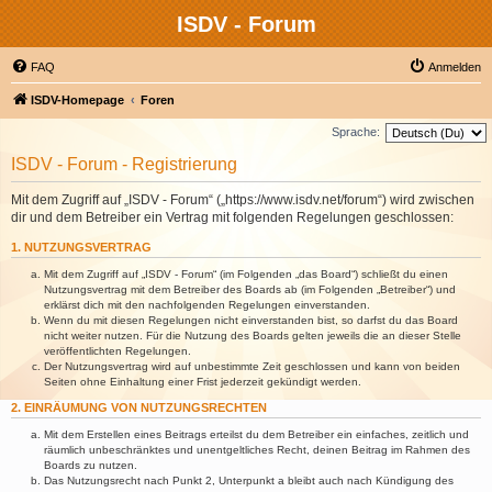
ISDV - Forum
FAQ
Anmelden
ISDV-Homepage
Foren
Sprache:
ISDV - Forum - Registrierung
Mit dem Zugriff auf „ISDV - Forum“ („https://www.isdv.net/forum“) wird zwischen
dir und dem Betreiber ein Vertrag mit folgenden Regelungen geschlossen:
1. NUTZUNGSVERTRAG
Mit dem Zugriff auf „ISDV - Forum“ (im Folgenden „das Board“) schließt du einen
Nutzungsvertrag mit dem Betreiber des Boards ab (im Folgenden „Betreiber“) und
erklärst dich mit den nachfolgenden Regelungen einverstanden.
Wenn du mit diesen Regelungen nicht einverstanden bist, so darfst du das Board
nicht weiter nutzen. Für die Nutzung des Boards gelten jeweils die an dieser Stelle
veröffentlichten Regelungen.
Der Nutzungsvertrag wird auf unbestimmte Zeit geschlossen und kann von beiden
Seiten ohne Einhaltung einer Frist jederzeit gekündigt werden.
2. EINRÄUMUNG VON NUTZUNGSRECHTEN
Mit dem Erstellen eines Beitrags erteilst du dem Betreiber ein einfaches, zeitlich und
räumlich unbeschränktes und unentgeltliches Recht, deinen Beitrag im Rahmen des
Boards zu nutzen.
Das Nutzungsrecht nach Punkt 2, Unterpunkt a bleibt auch nach Kündigung des