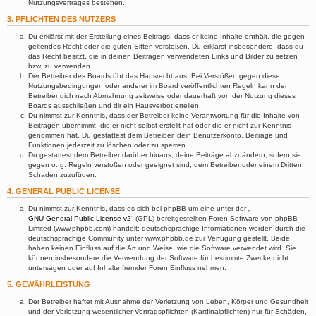
Nutzungsvertrages bestehen.
3. PFLICHTEN DES NUTZERS
Du erklärst mit der Erstellung eines Beitrags, dass er keine Inhalte enthält, die gegen
geltendes Recht oder die guten Sitten verstoßen. Du erklärst insbesondere, dass du
das Recht besitzt, die in deinen Beiträgen verwendeten Links und Bilder zu setzen
bzw. zu verwenden.
Der Betreiber des Boards übt das Hausrecht aus. Bei Verstößen gegen diese
Nutzungsbedingungen oder anderer im Board veröffentlichten Regeln kann der
Betreiber dich nach Abmahnung zeitweise oder dauerhaft von der Nutzung dieses
Boards ausschließen und dir ein Hausverbot erteilen.
Du nimmst zur Kenntnis, dass der Betreiber keine Verantwortung für die Inhalte von
Beiträgen übernimmt, die er nicht selbst erstellt hat oder die er nicht zur Kenntnis
genommen hat. Du gestattest dem Betreiber, dein Benutzerkonto, Beiträge und
Funktionen jederzeit zu löschen oder zu sperren.
Du gestattest dem Betreiber darüber hinaus, deine Beiträge abzuändern, sofern sie
gegen o. g. Regeln verstoßen oder geeignet sind, dem Betreiber oder einem Dritten
Schaden zuzufügen.
4. GENERAL PUBLIC LICENSE
Du nimmst zur Kenntnis, dass es sich bei phpBB um eine unter der „
GNU General Public License v2
“ (GPL) bereitgestellten Foren-Software von phpBB
Limited (www.phpbb.com) handelt; deutschsprachige Informationen werden durch die
deutschsprachige Community unter www.phpbb.de zur Verfügung gestellt. Beide
haben keinen Einfluss auf die Art und Weise, wie die Software verwendet wird. Sie
können insbesondere die Verwendung der Software für bestimmte Zwecke nicht
untersagen oder auf Inhalte fremder Foren Einfluss nehmen.
5. GEWÄHRLEISTUNG
Der Betreiber haftet mit Ausnahme der Verletzung von Leben, Körper und Gesundheit
und der Verletzung wesentlicher Vertragspflichten (Kardinalpflichten) nur für Schäden,