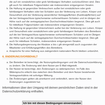
die auf ein vorsätzliches oder grob fahrlässiges Verhalten zurückzuführen sind. Dies
gilt auch für mittelbare Folgeschäden wie insbesondere entgangenen Gewinn.
Die Haftung ist gegenüber Verbrauchern außer bei vorsätzlichem oder grob
fahrlässigem Verhalten oder bei Schäden aus der Verletzung von Leben, Körper und
Gesundheit und der Verletzung wesentlicher Vertragspflichten (Kardinalpflichten) auf
die bei Vertragsschluss typischerweise vorhersehbaren Schäden und im übrigen der
Höhe nach auf die vertragstypischen Durchschnittsschäden begrenzt. Dies gilt auch
für mittelbare Folgeschäden wie insbesondere entgangenen Gewinn.
Die Haftung ist gegenüber Unternehmern außer bei der Verletzung von Leben, Körper
und Gesundheit oder vorsätzlichem oder grob fahrlässigem Verhalten des Betreibers
auf die bei Vertragsschluss typischerweise vorhersehbaren Schäden und im Übrigen
der Höhe nach auf die vertragstypischen Durchschnittsschäden begrenzt. Dies gilt
auch für mittelbare Schäden, insbesondere entgangenen Gewinn.
Die Haftungsbegrenzung der Absätze a bis c gilt sinngemäß auch zugunsten der
Mitarbeiter und Erfüllungsgehilfen des Betreibers.
Ansprüche für eine Haftung aus zwingendem nationalem Recht bleiben unberührt.
6. ÄNDERUNGSVORBEHALT
Der Betreiber ist berechtigt, die Nutzungsbedingungen und die Datenschutzerklärung
zu ändern. Die Änderung wird dem Nutzer per E-Mail mitgeteilt.
Der Nutzer ist berechtigt, den Änderungen zu widersprechen. Im Falle des
Widerspruchs erlischt das zwischen dem Betreiber und dem Nutzer bestehende
Vertragsverhältnis mit sofortiger Wirkung.
Die Änderungen gelten als anerkannt und verbindlich, wenn der Nutzer den
Änderungen zugestimmt hat.
Informationen über den Umgang mit deinen persönlichen Daten sind in der
Datenschutzerklärung enthalten.