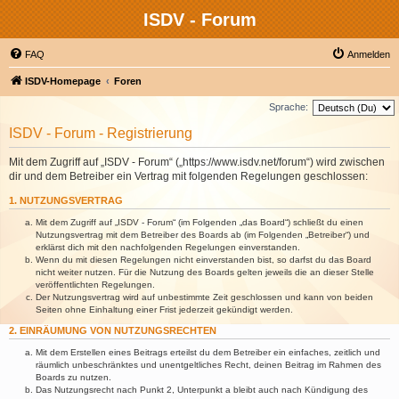
ISDV - Forum
FAQ
Anmelden
ISDV-Homepage
Foren
Sprache:
ISDV - Forum - Registrierung
Mit dem Zugriff auf „ISDV - Forum“ („https://www.isdv.net/forum“) wird zwischen
dir und dem Betreiber ein Vertrag mit folgenden Regelungen geschlossen:
1. NUTZUNGSVERTRAG
Mit dem Zugriff auf „ISDV - Forum“ (im Folgenden „das Board“) schließt du einen
Nutzungsvertrag mit dem Betreiber des Boards ab (im Folgenden „Betreiber“) und
erklärst dich mit den nachfolgenden Regelungen einverstanden.
Wenn du mit diesen Regelungen nicht einverstanden bist, so darfst du das Board
nicht weiter nutzen. Für die Nutzung des Boards gelten jeweils die an dieser Stelle
veröffentlichten Regelungen.
Der Nutzungsvertrag wird auf unbestimmte Zeit geschlossen und kann von beiden
Seiten ohne Einhaltung einer Frist jederzeit gekündigt werden.
2. EINRÄUMUNG VON NUTZUNGSRECHTEN
Mit dem Erstellen eines Beitrags erteilst du dem Betreiber ein einfaches, zeitlich und
räumlich unbeschränktes und unentgeltliches Recht, deinen Beitrag im Rahmen des
Boards zu nutzen.
Das Nutzungsrecht nach Punkt 2, Unterpunkt a bleibt auch nach Kündigung des